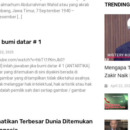
TRENDING
i, almarhum Abdurrahman Wahid atau yang akrab
Jombang, Jawa Timur, 7 September 1940 –
Desember […]
a bumi datar # 1
 22, 2025
MISTERY-K
utube.com/watch?v=hbTt1fKmJb0?
inilah jawaban jika bumi datar # 1 (ANTARTIKA)
Mengapa T
yang ditemukan di sini diyakini berada di
Zakir Naik
gambar yang ditampilkan tidak diketahui asalnya.
 melanggar hak intelektual, hak artistik atau hak
April 22, 20
adalah pemilik sah dari setiap gambar / gambar
matikan Terbesar Dunia Ditemukan