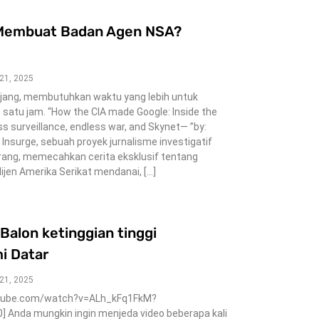
Membuat Badan Agen NSA?
 21, 2025
panjang, membutuhkan waktu yang lebih untuk
atu jam. “How the CIA made Google: Inside the
 surveillance, endless war, and Skynet— ”by:
Insurge, sebuah proyek jurnalisme investigatif
orang, memecahkan cerita eksklusif tentang
ijen Amerika Serikat mendanai, […]
alon ketinggian tinggi
i Datar
 21, 2025
utube.com/watch?v=ALh_kFq1FkM?
 Anda mungkin ingin menjeda video beberapa kali