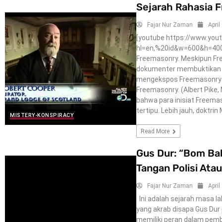
Sejarah Rahasia 
Fajar Nur Zaman
April
[youtube https://www.y
hl=en,%20id&w=600&h=400
Freemasonry. Meskipun Fr
dokumenter membuktikan se
mengekspos Freemasonry se
Freemasonry. (Albert Pike
bahwa para inisiat Freema
tertipu. Lebih jauh, doktrin
MISTERY-KONSPIRACY
Read More
Gus Dur: “Bom Ba
Tangan Polisi Ata
Fajar Nur Zaman
April
Ini adalah sejarah masa l
yang akrab disapa Gus Du
memiliki peran dalam pemb