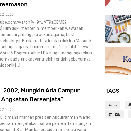
Freemason
 22, 2025
outube.com/watch?v=9rwAT9aOEME?
] Film dokumenter ini memberikan wawasan
eemasonry mengaku bukan agama, bukti
baliknya. Bahkan, literatur dan doktrin Masonik
bagai agama Luciferian. Lucifer adalah 'dewa'
, Moral & Dogma). Albert Pike juga mengungkapkan
sonry pada tingkat yang lebih rendah sebenarnya
 Masonik […]
li 2002, Mungkin Ada Campur
TAGS
u Angkatan Bersenjata”
...
 22, 2025
12B
alu, dimana mantan presiden Abdurrahman Wahid
r pernah mengatakan bahwa pemerintah mungkin
oman di Bali. Mantan presiden Indonesia yang