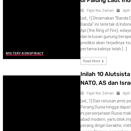
di Palung Laut In
Fajar Nur Zaman
April
[ad_1] Dinamakan “Banda 
Banda” ini terletak di Indo
Api (the Ring of Fire), wi
dan letusan gunung berapi
prediksi akan terjadinya t
pertama kalinya telah […]
MISTERY-KONSPIRACY
Read More
Inilah 10 Alutsist
NATO, AS dan Isra
Fajar Nur Zaman
April
[ad_1] Dari ratusan jenis 
Perang Dunia hingga dapat
ini persenjataan Rusia mak
abad modern, yaitu blok imp
perang dingin berakhir, mi