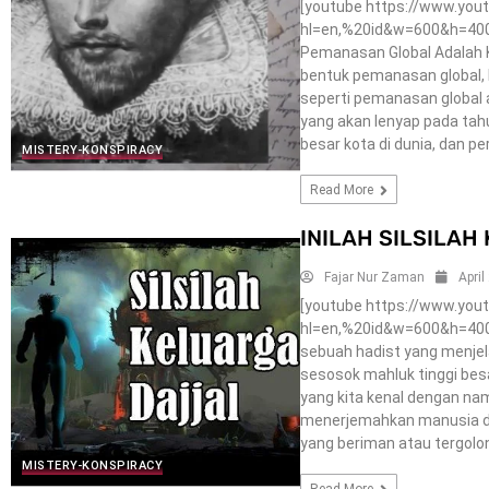
[youtube https://www.y
hl=en,%20id&w=600&h=400]
Pemanasan Global Adalah 
bentuk pemanasan global, 
seperti pemanasan global 
yang akan lenyap pada ta
besar kota di dunia, dan pe
MISTERY-KONSPIRACY
Read More
INILAH SILSILA
Fajar Nur Zaman
April
[youtube https://www.yo
hl=en,%20id&w=600&h=400] 
sebuah hadist yang menjel
sesosok mahluk tinggi bes
yang kita kenal dengan na
menerjemahkan manusia di
yang beriman atau tergolo
MISTERY-KONSPIRACY