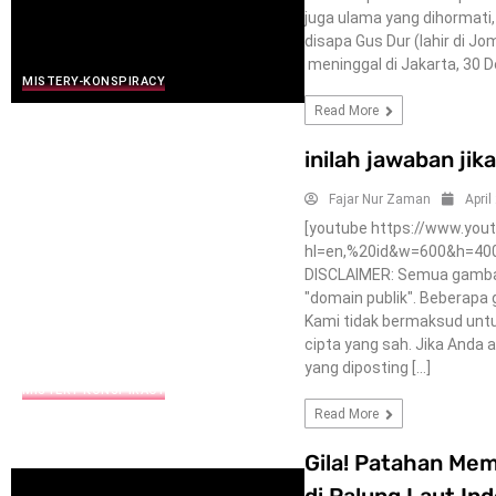
juga ulama yang dihormat
disapa Gus Dur (lahir di 
meninggal di Jakarta, 30 
MISTERY-KONSPIRACY
Read More
inilah jawaban jik
Fajar Nur Zaman
April
[youtube https://www.yo
hl=en,%20id&w=600&h=400] 
DISCLAIMER: Semua gambar 
"domain publik". Beberapa 
Kami tidak bermaksud untuk
cipta yang sah. Jika Anda 
yang diposting […]
MISTERY-KONSPIRACY
Read More
Gila! Patahan Me