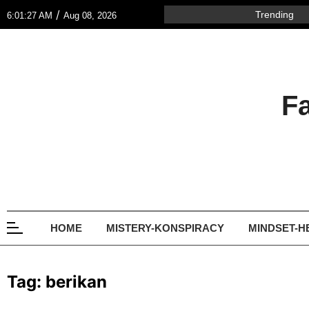
/
Trending
6:01:27 AM
Aug 08, 2026
F
HOME
MISTERY-KONSPIRACY
MINDSET-H
Tag:
berikan