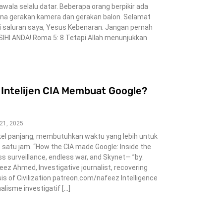
wala selalu datar. Beberapa orang berpikir ada
rena gerakan kamera dan gerakan balon. Selamat
i di saluran saya, Yesus Kebenaran. Jangan pernah
HI ANDA! Roma 5: 8 Tetapi Allah menunjukkan
Intelijen CIA Membuat Google?
 21, 2025
rtikel panjang, membutuhkan waktu yang lebih untuk
atu jam. “How the CIA made Google: Inside the
 surveillance, endless war, and Skynet— ”by:
z Ahmed, Investigative journalist, recovering
is of Civilization patreon.com/nafeez Intelligence
alisme investigatif […]