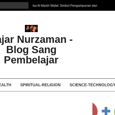
Isa Al-Masih Wafat: Simbol Pengampunan dan
Harapan Baru
7 Cara Efektif Belajar Bahasa Asing
איפה המקום הטוב ביותר לקבל עיסוי אצלי
Ghosting: Menghilang Tanpa Jejak, Tren Toxic
ajar Nurzaman -
yang Bikin Patah Hati
Bukan Seberapa Keras Kita Jatuh, tetapi
Blog Sang
Bagaimana Kita Bangkit Kembali
Dampak Fatherless: Ketika Anak Salah
Pembelajar
Mengartikan Cinta dan Kasih Sayang
EALTH
SPIRITUAL-RELIGION
SCIENCE-TECHNOLOG