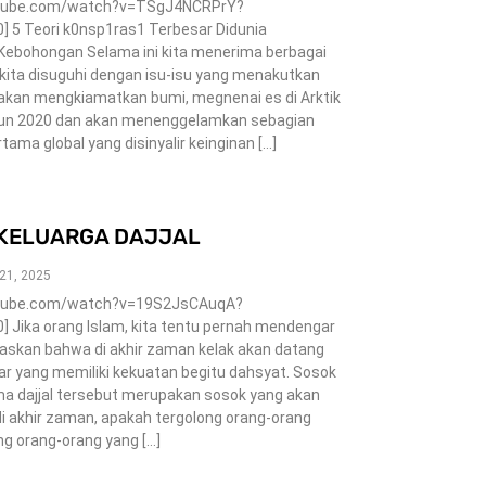
outube.com/watch?v=TSgJ4NCRPrY?
 5 Teori k0nsp1ras1 Terbesar Didunia
Kebohongan Selama ini kita menerima berbagai
kita disuguhi dengan isu-isu yang menakutkan
akan mengkiamatkan bumi, megnenai es di Arktik
hun 2020 dan akan menenggelamkan sebagian
rtama global yang disinyalir keinginan […]
H KELUARGA DAJJAL
 21, 2025
utube.com/watch?v=19S2JsCAuqA?
Jika orang Islam, kita tentu pernah mendengar
askan bahwa di akhir zaman kelak akan datang
ar yang memiliki kekuatan begitu dahsyat. Sosok
ma dajjal tersebut merupakan sosok yang akan
 akhir zaman, apakah tergolong orang-orang
ng orang-orang yang […]