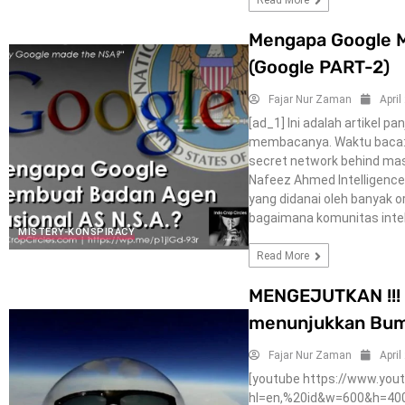
Read More
Mengapa Google 
(Google PART-2)
Fajar Nur Zaman
April
[ad_1] Ini adalah artikel 
membacanya. Waktu baca: s
secret network behind mass
Nafeez Ahmed Intelligence 
yang didanai oleh banyak 
bagaimana komunitas intel
MISTERY-KONSPIRACY
Read More
MENGEJUTKAN !!! B
menunjukkan Bum
Fajar Nur Zaman
April
[youtube https://www.yo
hl=en,%20id&w=600&h=400]