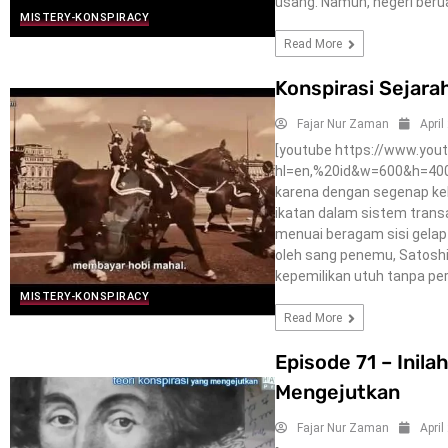
usang. Namun, negeri beru
MISTERY-KONSPIRACY
Read More
Konspirasi Sejara
Fajar Nur Zaman
April
[youtube https://www.yo
hl=en,%20id&w=600&h=400] 
karena dengan segenap kel
ikatan dalam sistem transaks
menuai beragam sisi gelap
oleh sang penemu, Satosh
kepemilikan utuh tanpa pe
MISTERY-KONSPIRACY
Read More
Episode 71 – Inila
Mengejutkan
Fajar Nur Zaman
April