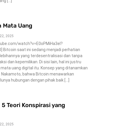
ang […]
h Mata Uang
 22, 2025
utube.com/watch?v=E0oPMiHa3eI?
Bitcoin saat ini sedang menjadi perhatian
ebihannya yang terdesentralisasi dan tanpa
i dan kepemilikan. Di sisi lain, hal ini justru
 mata uang digital itu. Konsep yang ditanamkan
i Nakamoto, bahwa Bitcoin menawarkan
rlunya hubungan dengan pihak baik […]
h 5 Teori Konspirasi yang
 22, 2025