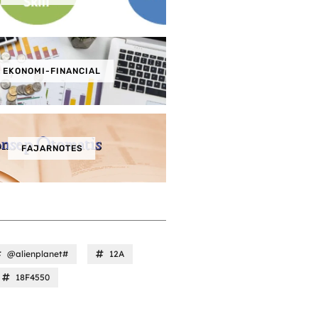
EKONOMI-FINANCIAL
FAJARNOTES
@alienplanet#
12A
18F4550