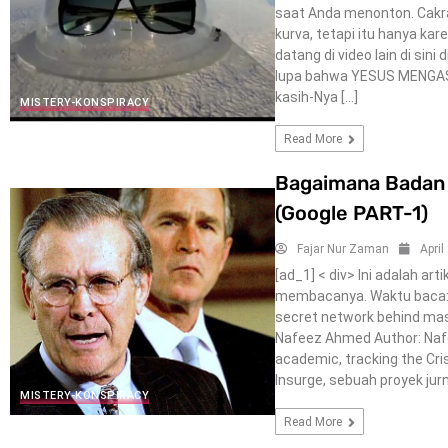
saat Anda menonton. Cakra
kurva, tetapi itu hanya ka
datang di video lain di sin
lupa bahwa YESUS MENGASI
kasih-Nya […]
MISTERY-KONSPIRACY
Read More
Bagaimana Badan 
(Google PART-1)
Fajar Nur Zaman
April
[ad_1] < div> Ini adalah a
membacanya. Waktu baca: s
secret network behind mass
Nafeez Ahmed Author: Nafee
academic, tracking the Cris
Insurge, sebuah proyek jurn
MISTERY-KONSPIRACY
Read More