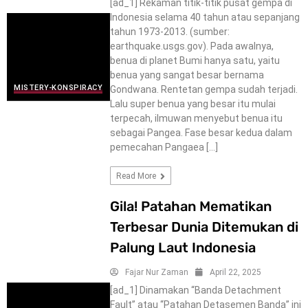
[ad_1] Rekaman titik-titik pusat gempa di
Indonesia selama 40 tahun atau sepanjang
tahun 1973-2013. (sumber:
earthquake.usgs.gov). Pada awalnya,
benua di planet Bumi hanya satu, yaitu
benua yang sangat besar bernama
MISTERY-KONSPIRACY
Gondwana. Rentetan gempa sudah terjadi.
Lalu super benua yang besar itu mulai
terpecah, ilmuwan menyebut benua itu
sebagai Pangea. Fase besar kedua dalam
pemecahan Pangaea […]
Read More
Gila! Patahan Mematikan
Terbesar Dunia Ditemukan di
Palung Laut Indonesia
Fajar Nur Zaman
April 22, 2025
[ad_1] Dinamakan “Banda Detachment
Fault” atau “Patahan Detasemen Banda” ini