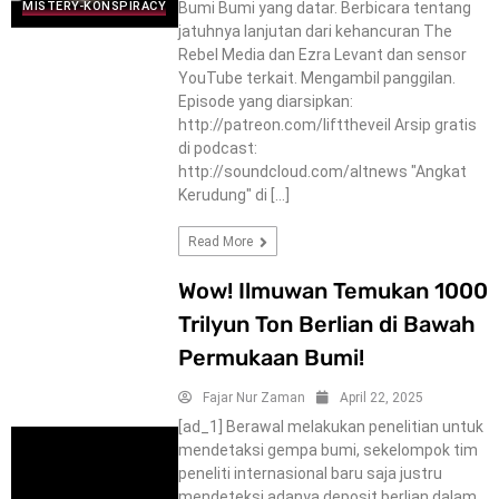
Bumi Bumi yang datar. Berbicara tentang
MISTERY-KONSPIRACY
jatuhnya lanjutan dari kehancuran The
Rebel Media dan Ezra Levant dan sensor
YouTube terkait. Mengambil panggilan.
Episode yang diarsipkan:
http://patreon.com/lifttheveil Arsip gratis
di podcast:
http://soundcloud.com/altnews "Angkat
Kerudung" di […]
Read More
Wow! Ilmuwan Temukan 1000
Trilyun Ton Berlian di Bawah
Permukaan Bumi!
Fajar Nur Zaman
April 22, 2025
[ad_1] Berawal melakukan penelitian untuk
mendetaksi gempa bumi, sekelompok tim
peneliti internasional baru saja justru
mendeteksi adanya deposit berlian dalam