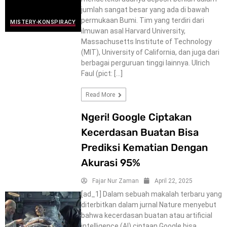
jumlah sangat besar yang ada di bawah
permukaan Bumi. Tim yang terdiri dari
MISTERY-KONSPIRACY
ilmuwan asal Harvard University,
Massachusetts Institute of Technology
(MIT), University of California, dan juga dari
berbagai perguruan tinggi lainnya. Ulrich
Faul (pict: […]
Read More
Ngeri! Google Ciptakan
Kecerdasan Buatan Bisa
Prediksi Kematian Dengan
Akurasi 95%
Fajar Nur Zaman
April 22, 2025
[ad_1] Dalam sebuah makalah terbaru yang
diterbitkan dalam jurnal Nature menyebut
bahwa kecerdasan buatan atau artificial
intelligence (AI) ciptaan Google bisa