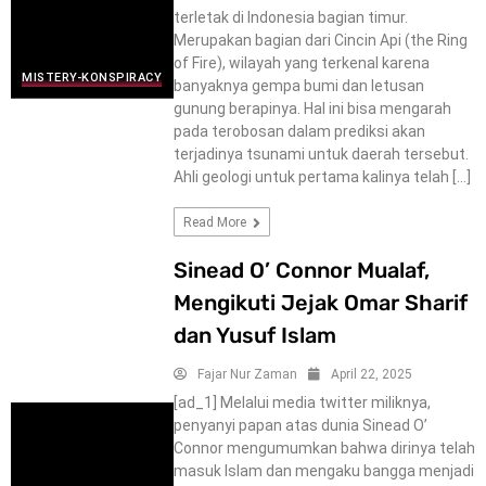
terletak di Indonesia bagian timur.
Merupakan bagian dari Cincin Api (the Ring
of Fire), wilayah yang terkenal karena
MISTERY-KONSPIRACY
banyaknya gempa bumi dan letusan
gunung berapinya. Hal ini bisa mengarah
pada terobosan dalam prediksi akan
terjadinya tsunami untuk daerah tersebut.
Ahli geologi untuk pertama kalinya telah […]
Read More
Sinead O’ Connor Mualaf,
Mengikuti Jejak Omar Sharif
dan Yusuf Islam
Fajar Nur Zaman
April 22, 2025
[ad_1] Melalui media twitter miliknya,
penyanyi papan atas dunia Sinead O’
Connor mengumumkan bahwa dirinya telah
masuk Islam dan mengaku bangga menjadi