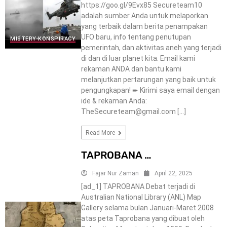
https://goo.gl/9Evx85 Secureteam10
adalah sumber Anda untuk melaporkan
yang terbaik dalam berita penampakan
UFO baru, info tentang penutupan
MISTERY-KONSPIRACY
pemerintah, dan aktivitas aneh yang terjadi
di dan di luar planet kita. Email kami
rekaman ANDA dan bantu kami
melanjutkan pertarungan yang baik untuk
pengungkapan! ➨ Kirimi saya email dengan
ide & rekaman Anda:
TheSecureteam@gmail.com […]
Read More
TAPROBANA …
Fajar Nur Zaman
April 22, 2025
[ad_1] TAPROBANA Debat terjadi di
Australian National Library (ANL) Map
Gallery selama bulan Januari-Maret 2008
atas peta Taprobana yang dibuat oleh