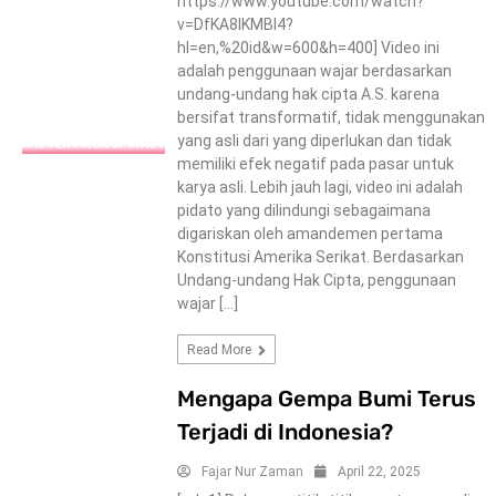
https://www.youtube.com/watch?
v=DfKA8lKMBl4?
hl=en,%20id&w=600&h=400] Video ini
adalah penggunaan wajar berdasarkan
undang-undang hak cipta A.S. karena
bersifat transformatif, tidak menggunakan
yang asli dari yang diperlukan dan tidak
MISTERY-KONSPIRACY
memiliki efek negatif pada pasar untuk
karya asli. Lebih jauh lagi, video ini adalah
pidato yang dilindungi sebagaimana
digariskan oleh amandemen pertama
Konstitusi Amerika Serikat. Berdasarkan
Undang-undang Hak Cipta, penggunaan
wajar […]
Read More
Mengapa Gempa Bumi Terus
Terjadi di Indonesia?
Fajar Nur Zaman
April 22, 2025