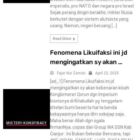
imperialis, pro-NATO dan negara pro Israel.
Sejak perang dingin berakhir, militer Rusia
berkutat dengan sistem alutsista yang
usang. Namun, negeri beruang […]
Read More
Fenomena Likuifaksi ini jd
mengingatkan sy akan …
Fajar Nur Zaman
April 22, 2025
[ad_1] Fenomena Likuifaksi ini jd
mengingatkan sy akan kebenaran kisah
Konglomerat Qorun dgn Imperium
bisnisnya di Kitabullah yg tenggelam
ditelan bumi beserta harta benda
kekayaannya hanya dlm sekejap saja..
Maha benar Allah dgn sgala
MISTERY-KONSPIRACY
firmanNya..copas dari Group WA SSN Kab
Cianjur : Ini Bukan Sekedar Bencana, tapi