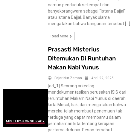
namun penduduk setempat dan
banyakorangwara sebagai “Istana Dajjal”
atau Istana Dajjal. Banyak ulama
mengatakan bahwa bangunan tersebut […]
Read More
Prasasti Misterius
Ditemukan Di Runtuhan
Makan Nabi Yunus
Fajar Nur Zaman
April 22, 2025
[ad_1] Seorang arkeolog
mendokumentasikan perusakan ISIS dari
reruntuhan Makam Nabi Yunus di daerah
kota Mosul, Irak, dan mengatakan bahwa
mereka telah membuat penemuan tak
terduga yang dapat membantu dalam
MISTERY-KONSPIRACY
pemahaman kita tentang kerajaan
pertama di dunia. Pesan tersebut