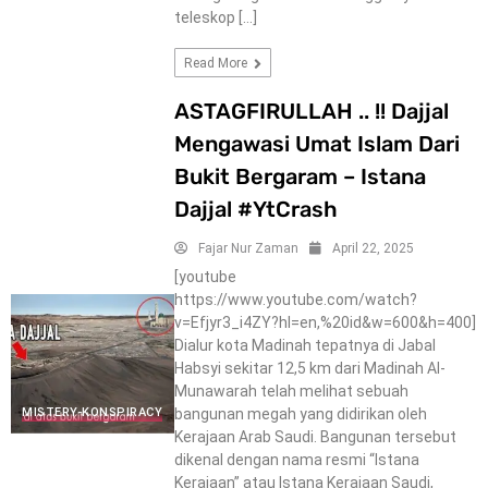
teleskop […]
Read More
ASTAGFIRULLAH .. !! Dajjal
Mengawasi Umat Islam Dari
Bukit Bergaram – Istana
Dajjal #YtCrash
Fajar Nur Zaman
April 22, 2025
[youtube
https://www.youtube.com/watch?
v=Efjyr3_i4ZY?hl=en,%20id&w=600&h=400]
Dialur kota Madinah tepatnya di Jabal
Habsyi sekitar 12,5 km dari Madinah Al-
Munawarah telah melihat sebuah
bangunan megah yang didirikan oleh
MISTERY-KONSPIRACY
Kerajaan Arab Saudi. Bangunan tersebut
dikenal dengan nama resmi “Istana
Kerajaan” atau Istana Kerajaan Saudi,