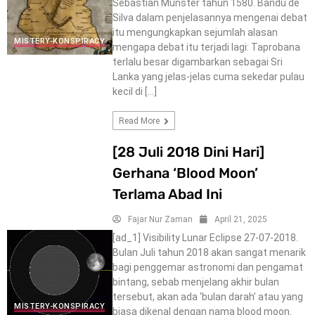
Sebastian Munster tahun 1580. Bandu de
Silva dalam penjelasannya mengenai debat
itu mengungkapkan sejumlah alasan
MISTERY-KONSPIRACY
mengapa debat itu terjadi lagi: Taprobana
terlalu besar digambarkan sebagai Sri
Lanka yang jelas-jelas cuma sekedar pulau
kecil di […]
Read More
[28 Juli 2018 Dini Hari]
Gerhana ‘Blood Moon’
Terlama Abad Ini
Fajar Nur Zaman
April 21, 2025
[ad_1] Visibility Lunar Eclipse 27-07-2018.
Bulan Juli tahun 2018 akan sangat menarik
bagi penggemar astronomi dan pengamat
bintang, sebab menjelang akhir bulan
tersebut, akan ada ‘bulan darah’ atau yang
MISTERY-KONSPIRACY
biasa dikenal dengan nama blood moon.