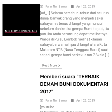
Fajar Nur Zaman
April 22, 2025
[ad_1] Selama bertahun-tahun dari seluruh
dunia, banyak orang yang menjadi saksi
cahaya misterius di langit yang muncul
sebelum dan ketika gempa Bumi terjadi, itu
MISTERY-KONSPIRACY
pun jika Anda beruntung dapat melihatnya.
Warga di Pulau Lombok melihat kilauan
cahaya berwarna hijau di langit utara Kota
Mataram NTB (Nusa Tenggara Barat) saat
terjadi gempa bumi berkekuatan 7 Skala […]
Read More
Memberi suara "TERBAIK
DEMAM BUMI DOKUMENTARI
2017"
Fajar Nur Zaman
April 22, 2025
[youtube