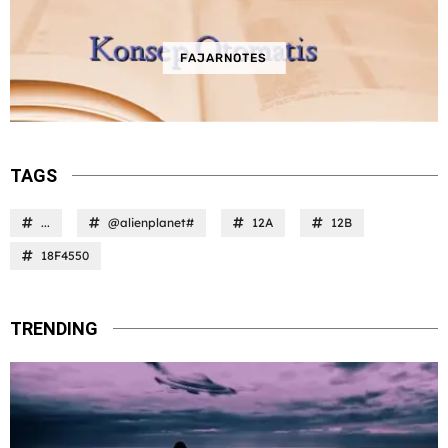
FAJARNOTES
TAGS
...
@alienplanet#
12A
12B
18F4550
TRENDING