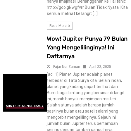
hanya imajinasi. Berlangganan ke Talltanic
http://goo.gl/wgfvrr Bulan Tidak Nyata Kita
semua melihat ke langit […]
Read More
Wow! Jupiter Punya 79 Bulan
Yang Mengelilinginya! Ini
Daftarnya
Fajar Nur Zaman
April 22, 2025
[ad_1] Planet Jupiter adalah planet
terbesar di Tata Surya kita. Selain indah,
planet yang kadang dapat terlihat dari
Bumi bagai bintang yang bersinar di langit
ini, masih banyak menyimpan misteri.
Salah satunya adalah berapa jumlah
MISTERY-KONSPIRACY
pastinya bulan atau satelit alami yang
mengorbit mengelilinginya. Sejauh ini
jumlah bulan Jupiter terus bertambah
seiring dengan tambah canggihnya