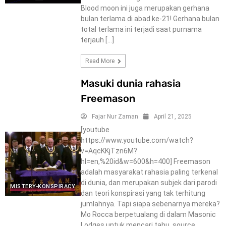
Blood moon ini juga merupakan gerhana
bulan terlama di abad ke-21! Gerhana bulan
total terlama ini terjadi saat purnama
terjauh […]
Read More
Masuki dunia rahasia
Freemason
Fajar Nur Zaman
April 21, 2025
[youtube
https://www.youtube.com/watch?
v=AqcKKjTzn6M?
hl=en,%20id&w=600&h=400] Freemason
adalah masyarakat rahasia paling terkenal
di dunia, dan merupakan subjek dari parodi
MISTERY-KONSPIRACY
dan teori konspirasi yang tak terhitung
jumlahnya. Tapi siapa sebenarnya mereka?
Mo Rocca berpetualang di dalam Masonic
Lodges untuk mencari tahu. source