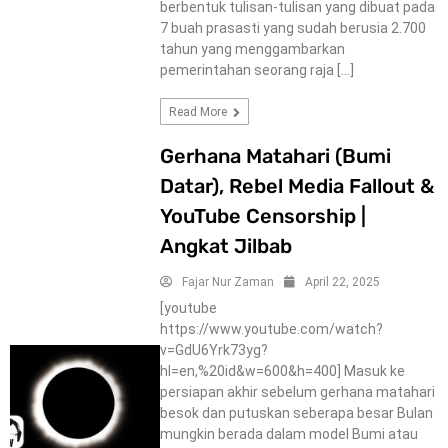
berbentuk tulisan-tulisan yang dibuat pada
7 buah prasasti yang sudah berusia 2.700
tahun yang menggambarkan
pemerintahan seorang raja […]
Read More
Gerhana Matahari (Bumi
Datar), Rebel Media Fallout &
YouTube Censorship |
Angkat Jilbab
Fajar Nur Zaman
April 22, 2025
[youtube
https://www.youtube.com/watch?
v=GdU6Yrk73yg?
hl=en,%20id&w=600&h=400] Masuk ke
persiapan akhir sebelum gerhana matahari
besok dan putuskan seberapa besar Bulan
mungkin berada dalam model Bumi atau