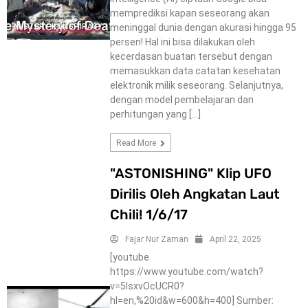
memprediksi kapan seseorang akan
meninggal dunia dengan akurasi hingga 95
MISTERY-KONSPIRACY
persen! Hal ini bisa dilakukan oleh
kecerdasan buatan tersebut dengan
memasukkan data catatan kesehatan
elektronik milik seseorang. Selanjutnya,
dengan model pembelajaran dan
perhitungan yang […]
Read More
"ASTONISHING" Klip UFO
Dirilis Oleh Angkatan Laut
Chili! 1/6/17
Fajar Nur Zaman
April 22, 2025
[youtube
https://www.youtube.com/watch?
v=5IsxvOcUCR0?
hl=en,%20id&w=600&h=400] Sumber: