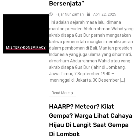
Bersenjata”
Fajar Nur Zaman
April 22, 2025
Ini adalah sejarah masa lalu, dimana
mantan presiden Abdurrahman Wahid yang
akrab disapa Gus Dur pernah mengatakan
bahwa pemerintah mungkin memiliki peran
dalam pemboman di Bali. Mantan presiden
MISTERY-KONSPIRACY
Indonesia yang juga ulama yang dihormati,
almarhum Abdurrahman Wahid atau yang
akrab disapa Gus Dur (lahir di Jombang,
Jawa Timur, 7 September 1940 –
meninggal di Jakarta, 30 Desember […]
Read More
HAARP? Meteor? Kilat
Gempa? Warga Lihat Cahaya
Hijau Di Langit Saat Gempa
Di Lombok