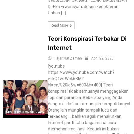
#KEJADIAN_SANGAT_LUAR_BIASA KISAH
Dr Eka Erwansyah, dosen kedokteran
Unhas […]
Read More
Teori Konspirasi Terbakar Di
Internet
Fajar Nur Zaman
April 22, 2025
[youtube
https://www.youtube.com/watch?
v=kQ1wfWck6SM?
hl=en,%20id&w=600&h=400] Teori
konspirasi tidak semuanya menggagalkan
topi dan paranoia. Beberapa yang Anda
dengar di daftar ini mungkin tampak konyol.
Orang lain mungkin tampak lucu dan
MISTERY-KONSPIRACY
terkadang … bahkan agak menakutkan.
Internet pasti tahu bagaimana cara
memohon imajinasi. Kecuali ini bukan