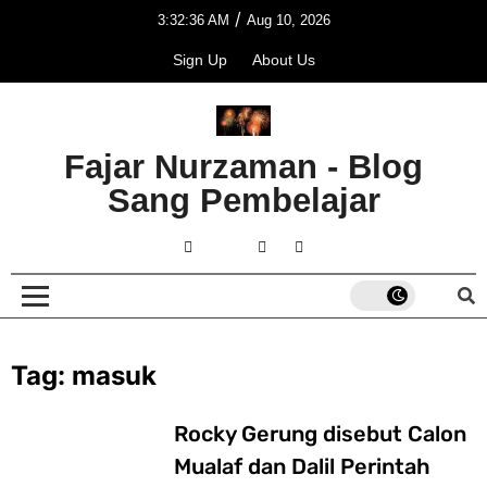
/
3:32:36 AM
Aug 10, 2026
Sign Up
About Us
Fajar Nurzaman - Blog
Sang Pembelajar
Tag:
masuk
Rocky Gerung disebut Calon
Mualaf dan Dalil Perintah