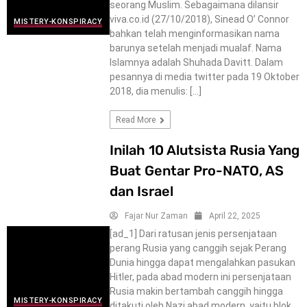
seorang Muslim. Sebagaimana dilansir
viva.co.id (27/10/2018), Sinead O’ Connor
MISTERY-KONSPIRACY
bahkan telah menginformasikan nama
barunya setelah menjadi mualaf. Nama
Islamnya adalah Shuhada Davitt. Dalam
pesannya di media twitter pada 19 Oktober
2018, dia menulis: […]
Read More
Inilah 10 Alutsista Rusia Yang
Buat Gentar Pro-NATO, AS
dan Israel
Fajar Nur Zaman
April 22, 2025
[ad_1] Dari ratusan jenis persenjataan
perang Rusia yang canggih sejak Perang
Dunia hingga dapat mengalahkan pasukan
Hitler, pada abad modern ini persenjataan
Rusia makin bertambah canggih hingga
MISTERY-KONSPIRACY
ditakuti oleh Nazi abad modern, yaitu blok