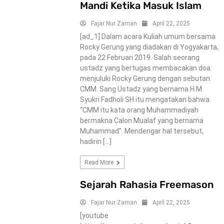
Mandi Ketika Masuk Islam
Fajar Nur Zaman
April 22, 2025
[ad_1] Dalam acara Kuliah umum bersama
Rocky Gerung yang diadakan di Yogyakarta,
pada 22 Februari 2019. Salah seorang
ustadz yang bertugas membacakan doa
menjuluki Rocky Gerung dengan sebutan
CMM. Sang Ustadz yang bernama H.M
Syukri Fadholi SH itu mengatakan bahwa
“CMM itu kata orang Muhammadiyah
bermakna Calon Mualaf yang bernama
Muhammad”. Mendengar hal tersebut,
hadirin […]
Read More
Sejarah Rahasia Freemason
Fajar Nur Zaman
April 22, 2025
[youtube