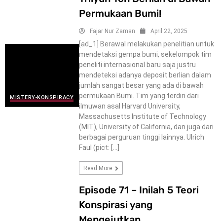
Permukaan Bumi!
Fajar Nur Zaman
April 22, 2025
[ad_1] Berawal melakukan penelitian untuk
mendetaksi gempa bumi, sekelompok tim
peneliti internasional baru saja justru
mendeteksi adanya deposit berlian dalam
jumlah sangat besar yang ada di bawah
permukaan Bumi. Tim yang terdiri dari
MISTERY-KONSPIRACY
ilmuwan asal Harvard University,
Massachusetts Institute of Technology
(MIT), University of California, dan juga dari
berbagai perguruan tinggi lainnya. Ulrich
Faul (pict: […]
Read More
Episode 71 – Inilah 5 Teori
Konspirasi yang
Mengejutkan