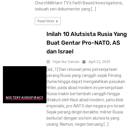
ChurchMilitant.TV's Faith Based Investigations,
sebuah seri dokumenter yang […]
Read More
Inilah 10 Alutsista Rusia Yang
Buat Gentar Pro-NATO, AS
dan Israel
Fajar Nur Zaman
April 22, 2025
[ad_1] Dari ratusan jenis persenjataan
perang Rusia yang canggih sejak Perang
Dunia hingga dapat mengalahkan pasukan
Hitler, pada abad modern ini persenjataan
Rusia makin bertambah canggih hingga
MISTERY-KONSPIRACY
ditakuti oleh Nazi abad modern, yaitu blok
imperialis, pro-NATO dan negara pro Israel.
Sejak perang dingin berakhir, militer Rusia
berkutat dengan sistem alutsista yang
usang. Namun, negeri beruang […]