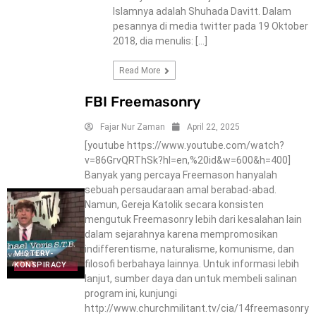
Islamnya adalah Shuhada Davitt. Dalam
pesannya di media twitter pada 19 Oktober
2018, dia menulis: […]
Read More
FBI Freemasonry
Fajar Nur Zaman
April 22, 2025
[youtube https://www.youtube.com/watch?
v=86GrvQRThSk?hl=en,%20id&w=600&h=400]
Banyak yang percaya Freemason hanyalah
sebuah persaudaraan amal berabad-abad.
Namun, Gereja Katolik secara konsisten
mengutuk Freemasonry lebih dari kesalahan lain
dalam sejarahnya karena mempromosikan
indifferentisme, naturalisme, komunisme, dan
MISTERY-
filosofi berbahaya lainnya. Untuk informasi lebih
KONSPIRACY
lanjut, sumber daya dan untuk membeli salinan
program ini, kunjungi
http://www.churchmilitant.tv/cia/14freemasonry