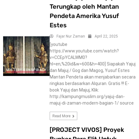
Terungkap oleh Mantan
Pendeta Amerika Yusuf
Estes
Fajar Nur Zaman
April 22, 2025
[youtube
https://www.youtube.com/watch?
v=CCEpYCALWM0?
hl=en,%20id&w=600&h=400] Siapakah Yajuj
dan Majuj / Gog dan Magog, Yusuf Estes
MISTERY-KONSPIRACY
Mantan Pendeta akan menjabarkan secara
ringkas berdasarkan Alquran. Gratis !!! E-
book Yajuj dan Majuj, Klik:
http://kampungmuslim.org/yajuj-dan-
majuj-di-zaman-modern-bagian-1/ source
Read More
[PROJECT VIVOS] Proyek
Bunker Para Elit Untuk