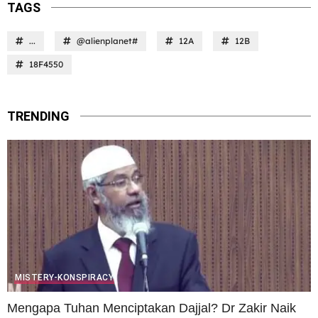
TAGS
...
@alienplanet#
12A
12B
18F4550
TRENDING
MISTERY-KONSPIRACY
Mengapa Tuhan Menciptakan Dajjal? Dr Zakir Naik