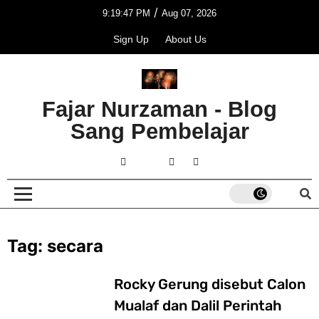
/
9:19:47 PM
Aug 07, 2026
Sign Up
About Us
Fajar Nurzaman - Blog
Sang Pembelajar
Tag:
secara
Rocky Gerung disebut Calon
Mualaf dan Dalil Perintah