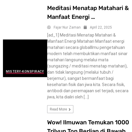
Meditasi Menatap Matahari &
Manfaat Energi …
Fajar Nur Zaman
April 22, 2025
[ad_1] Meditasi Menatap Matahari &
Manfaat Energi Matahari Manfaat energi
matahari secara globalIlmu pengetahuan
modern telah membuktikan manfaat sinar
matahari langsung melalui mata
(sungazing / meditasi menatap matahari),
MISTERY-KONSPIRACY
dan tidak langsung (melalui tubuh /
berjemur), sangat bermanfaat bagi
kesehatan fisik dan jiwa kita. Secara fisik,
antibodi dan peremajaan sel terjadi, secara
jiwa, kita dialiri oleh […]
Read More
Wow! Ilmuwan Temukan 1000
Trilyun Ton Berlian di Bawah