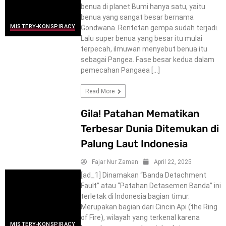
benua di planet Bumi hanya satu, yaitu
benua yang sangat besar bernama
MISTERY-KONSPIRACY
Gondwana. Rentetan gempa sudah terjadi.
Lalu super benua yang besar itu mulai
terpecah, ilmuwan menyebut benua itu
sebagai Pangea. Fase besar kedua dalam
pemecahan Pangaea […]
Read More
Gila! Patahan Mematikan
Terbesar Dunia Ditemukan di
Palung Laut Indonesia
Fajar Nur Zaman
April 22, 2025
[ad_1] Dinamakan “Banda Detachment
Fault” atau “Patahan Detasemen Banda” ini
terletak di Indonesia bagian timur.
Merupakan bagian dari Cincin Api (the Ring
of Fire), wilayah yang terkenal karena
MISTERY-KONSPIRACY