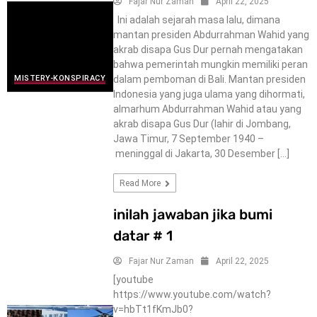
Fajar Nur Zaman
April 22, 2025
Ini adalah sejarah masa lalu, dimana
mantan presiden Abdurrahman Wahid yang
akrab disapa Gus Dur pernah mengatakan
bahwa pemerintah mungkin memiliki peran
dalam pemboman di Bali. Mantan presiden
MISTERY-KONSPIRACY
Indonesia yang juga ulama yang dihormati,
almarhum Abdurrahman Wahid atau yang
akrab disapa Gus Dur (lahir di Jombang,
Jawa Timur, 7 September 1940 –
meninggal di Jakarta, 30 Desember […]
Read More
inilah jawaban jika bumi
datar # 1
Fajar Nur Zaman
April 22, 2025
[youtube
https://www.youtube.com/watch?
v=hbTt1fKmJb0?