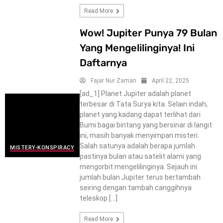
Read More
Wow! Jupiter Punya 79 Bulan
Yang Mengelilinginya! Ini
Daftarnya
Fajar Nur Zaman
April 22, 2025
[ad_1] Planet Jupiter adalah planet
terbesar di Tata Surya kita. Selain indah,
planet yang kadang dapat terlihat dari
Bumi bagai bintang yang bersinar di langit
ini, masih banyak menyimpan misteri.
Salah satunya adalah berapa jumlah
MISTERY-KONSPIRACY
pastinya bulan atau satelit alami yang
mengorbit mengelilinginya. Sejauh ini
jumlah bulan Jupiter terus bertambah
seiring dengan tambah canggihnya
teleskop […]
Read More