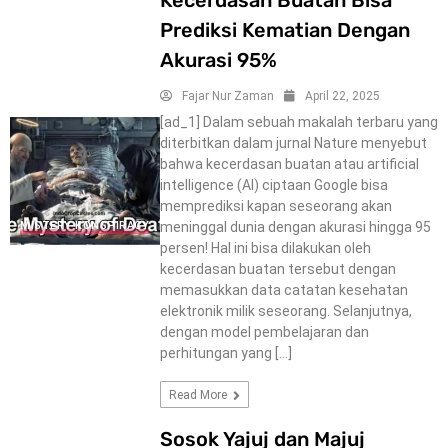
Prediksi Kematian Dengan
Akurasi 95%
Fajar Nur Zaman
April 22, 2025
[ad_1] Dalam sebuah makalah terbaru yang
diterbitkan dalam jurnal Nature menyebut
bahwa kecerdasan buatan atau artificial
intelligence (AI) ciptaan Google bisa
memprediksi kapan seseorang akan
meninggal dunia dengan akurasi hingga 95
MISTERY-KONSPIRACY
persen! Hal ini bisa dilakukan oleh
kecerdasan buatan tersebut dengan
memasukkan data catatan kesehatan
elektronik milik seseorang. Selanjutnya,
dengan model pembelajaran dan
perhitungan yang […]
Read More
Sosok Yajuj dan Majuj