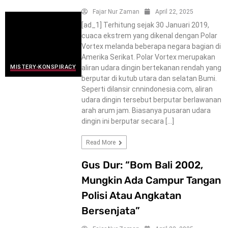
Fajar Nur Zaman
April 22, 2025
[ad_1] Terhitung sejak 30 Januari 2019,
cuaca ekstrem yang dikenal dengan Polar
Vortex melanda beberapa negara bagian di
Amerika Serikat. Polar Vortex merupakan
aliran udara dingin bertekanan rendah yang
MISTERY-KONSPIRACY
berputar di kutub utara dan selatan Bumi.
Seperti dilansir cnnindonesia.com, aliran
udara dingin tersebut berputar berlawanan
arah arum jam. Biasanya pusaran udara
dingin ini berputar secara […]
Read More
Gus Dur: “Bom Bali 2002,
Mungkin Ada Campur Tangan
Polisi Atau Angkatan
Bersenjata”