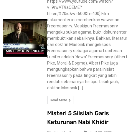
https://www.youtube.com/watch?
v=9rwAT9aOEME?
hl=en,%20id&w=600&h=400] Film
dokumenter ini memberikan wawasan
Freemasonry. Meskipun Freemasonry
mengaku bukan agama, bukti dokumenter
membuktikan sebaliknya. Bahkan, literatur
dan doktrin Masonik mengekspos
Freemasonry sebagai agama Luciferian.
MISTERY-KONSPIRACY
Lucifer adalah 'dewa' Freemasonry. (Albert
Pike, Moral & Dogma). Albert Pike juga
mengungkapkan bahwa para inisiat
Freemasonry pada tingkat yang lebih
rendah sebenarnya tertipu. Lebih jauh,
doktrin Masonik […]
Read More
Misteri 5 Silsilah Garis
Keturunan Nabi Khidir