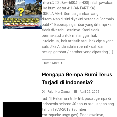
hl=en,%20id&w=600&h=400] inilah jawaban
jika bumi datar # 1 (ANTARTIKA)
DISCLAIMER: Semua gambar yang
ditemukan di sini diyakini berada di "domain
MISTERY-KONSPIRACY
publik". Beberapa gambar yang ditampilkan
tidak diketahui asalnya. Kami tidak
bermaksud untuk melanggar hak
intelektual, hak artistik atau hak cipta yang
sah. Jika Anda adalah pemilik sah dari
setiap gambar / gambar yang diposting […]
Read More
Mengapa Gempa Bumi Terus
Terjadi di Indonesia?
Fajar Nur Zaman
April 22, 2025
[ad_1] Rekaman titik-titik pusat gempa di
Indonesia selama 40 tahun atau sepanjang
tahun 1973-2013. (sumber:
earthquake.usgs.gov). Pada awalnya,