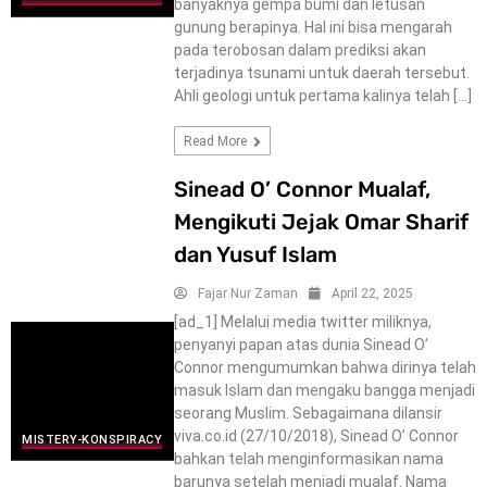
banyaknya gempa bumi dan letusan
gunung berapinya. Hal ini bisa mengarah
pada terobosan dalam prediksi akan
terjadinya tsunami untuk daerah tersebut.
Ahli geologi untuk pertama kalinya telah […]
Read More
Sinead O’ Connor Mualaf,
Mengikuti Jejak Omar Sharif
dan Yusuf Islam
Fajar Nur Zaman
April 22, 2025
[ad_1] Melalui media twitter miliknya,
penyanyi papan atas dunia Sinead O’
Connor mengumumkan bahwa dirinya telah
masuk Islam dan mengaku bangga menjadi
seorang Muslim. Sebagaimana dilansir
viva.co.id (27/10/2018), Sinead O’ Connor
MISTERY-KONSPIRACY
bahkan telah menginformasikan nama
barunya setelah menjadi mualaf. Nama