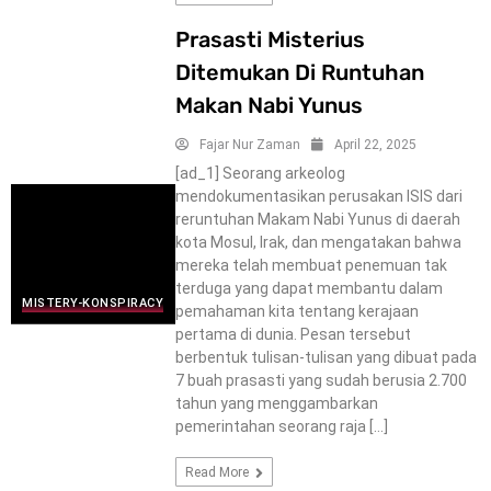
Prasasti Misterius
Ditemukan Di Runtuhan
Makan Nabi Yunus
Fajar Nur Zaman
April 22, 2025
[ad_1] Seorang arkeolog
mendokumentasikan perusakan ISIS dari
reruntuhan Makam Nabi Yunus di daerah
kota Mosul, Irak, dan mengatakan bahwa
mereka telah membuat penemuan tak
terduga yang dapat membantu dalam
MISTERY-KONSPIRACY
pemahaman kita tentang kerajaan
pertama di dunia. Pesan tersebut
berbentuk tulisan-tulisan yang dibuat pada
7 buah prasasti yang sudah berusia 2.700
tahun yang menggambarkan
pemerintahan seorang raja […]
Read More