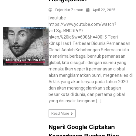
Fajar Nur Zaman
April 22, 2025
[youtube
https://www.youtube.com/watch?
v=TSgJ4NCRPrY?
hl=en,%20id&w=600&h=400] 5 Teori
k0nsp1ras1 Terbesar Didunia Pemanasan
Global Adalah Kebohongan Selama ini kita
menerima berbagai bentuk pemanasan
MISTERY-KONSPIRACY
global, kita disuguhi dengan isu-isu yang
menakutkan seperti pemanasan global
akan mengkiamatkan bumi, megnenai es di
Arktik yang akan lenyap pada tahun 2020
dan akan menenggelamkan sebagian
besar kota di dunia, dan pertama global
yang disinyalir keinginan […]
Read More
Ngeri! Google Ciptakan
Kecerdasan Buatan Bisa