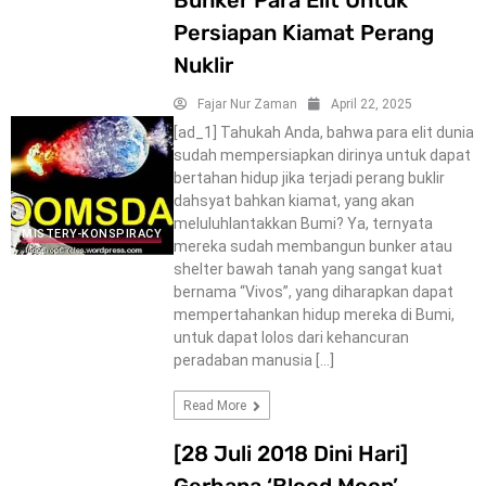
Persiapan Kiamat Perang
Nuklir
Fajar Nur Zaman
April 22, 2025
[ad_1] Tahukah Anda, bahwa para elit dunia
sudah mempersiapkan dirinya untuk dapat
bertahan hidup jika terjadi perang buklir
dahsyat bahkan kiamat, yang akan
meluluhlantakkan Bumi? Ya, ternyata
MISTERY-KONSPIRACY
mereka sudah membangun bunker atau
shelter bawah tanah yang sangat kuat
bernama “Vivos”, yang diharapkan dapat
mempertahankan hidup mereka di Bumi,
untuk dapat lolos dari kehancuran
peradaban manusia […]
Read More
[28 Juli 2018 Dini Hari]
Gerhana ‘Blood Moon’