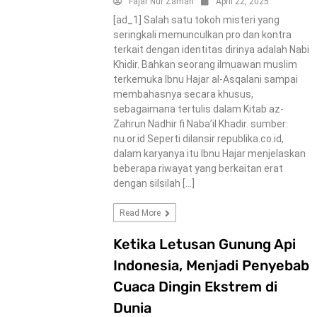
Fajar Nur Zaman
April 22, 2025
[ad_1] Salah satu tokoh misteri yang
seringkali memunculkan pro dan kontra
terkait dengan identitas dirinya adalah Nabi
Khidir. Bahkan seorang ilmuawan muslim
terkemuka Ibnu Hajar al-Asqalani sampai
membahasnya secara khusus,
sebagaimana tertulis dalam Kitab az-
Zahrun Nadhir fi Naba’il Khadir. sumber:
nu.or.id Seperti dilansir republika.co.id,
dalam karyanya itu Ibnu Hajar menjelaskan
beberapa riwayat yang berkaitan erat
dengan silsilah […]
Read More
Ketika Letusan Gunung Api
Indonesia, Menjadi Penyebab
Cuaca Dingin Ekstrem di
Dunia