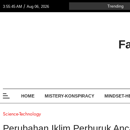
/
Trending
3:55:45 AM
Aug 06, 2026
F
HOME
MISTERY-KONSPIRACY
MINDSET-H
Science-Technology
Perubahan Iklim Perburuk A