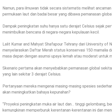
Namun, para ilmuwan tidak secara sistematis melihat ancaman 
permukaan laut dan badai besar yang dibawa pemanasan global
Dampak peningkatan suhu hanya satu derajat Celsius sejak pe
menimbulkan bencana di negara-negara kepulauan kecil.
Lalit Kumar and Mahyat Shafapour Tehrany dari University of Ne
menyelaraskan Daftar Merah status konservasi 150 mamalia dan
masa depan dengan asumsi upaya lemah atau moderat untuk me
Skenario pertama akan menyebabkan pemanasan global sekitar 
yang lain sekitar 3 derajat Celsius.
Pertanyaan mereka mengenai masing-masing spesies sederhana
akan meningkatkan bahaya kepunahan?
“Proyeksi peningkatan muka air laut dan… tinggi gelombang, b
kemungkinan memperburuk kerentanan-kerentanan ini dan mengha