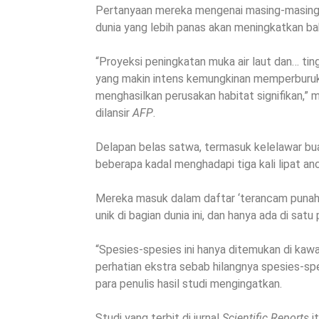
Pertanyaan mereka mengenai masing-masing 
dunia yang lebih panas akan meningkatkan b
“Proyeksi peningkatan muka air laut dan… ti
yang makin intens kemungkinan memperburuk
menghasilkan perusakan habitat signifikan,” m
dilansir
AFP
.
Delapan belas satwa, termasuk kelelawar bua
beberapa kadal menghadapi tiga kali lipat a
Mereka masuk dalam daftar ‘terancam punah’, 
unik di bagian dunia ini, dan hanya ada di satu 
“Spesies-spesies ini hanya ditemukan di kaw
perhatian ekstra sebab hilangnya spesies-spes
para penulis hasil studi mengingatkan.
Studi yang terbit di jurnal
Scientific Reports
i