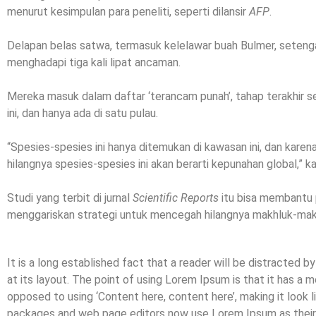
menurut kesimpulan para peneliti, seperti dilansir
AFP
.
Delapan belas satwa, termasuk kelelawar buah Bulmer, setenga
menghadapi tiga kali lipat ancaman.
Mereka masuk dalam daftar ‘terancam punah’, tahap terakhir sebe
ini, dan hanya ada di satu pulau.
“Spesies-spesies ini hanya ditemukan di kawasan ini, dan kar
hilangnya spesies-spesies ini akan berarti kepunahan global,” k
Studi yang terbit di jurnal
Scientific Reports
itu bisa membantu 
menggariskan strategi untuk mencegah hilangnya makhluk-makhl
It is a long established fact that a reader will be distracted 
at its layout. The point of using Lorem Ipsum is that it has a m
opposed to using ‘Content here, content here’, making it look 
packages and web page editors now use Lorem Ipsum as their d