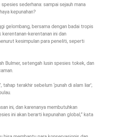
spesies sederhana: sampai sejauh mana
ahaya kepunahan?
nggi gelombang, bersama dengan badai tropis
 kerentanan-kerentanan ini dan
enurut kesimpulan para peneliti, seperti
h Bulmer, setengah lusin spesies tokek, dan
ncaman.
tahap terakhir sebelum ‘punah di alam liar’;
pulau.
asan ini, dan karenanya membutuhkan
ies ini akan berarti kepunahan global,” kata
tu bisa membantu para konservasionis dan