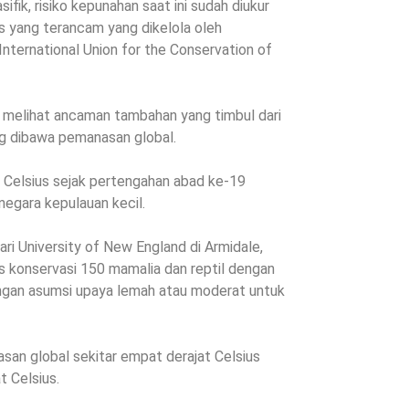
fik, risiko kepunahan saat ini sudah diukur
s yang terancam yang dikelola oleh
nternational Union for the Conservation of
s melihat ancaman tambahan yang timbul dari
ng dibawa pemanasan global.
 Celsius sejak pertengahan abad ke-19
egara kepulauan kecil.
ri University of New England di Armidale,
s konservasi 150 mamalia dan reptil dengan
ngan asumsi upaya lemah atau moderat untuk
an global sekitar empat derajat Celsius
t Celsius.