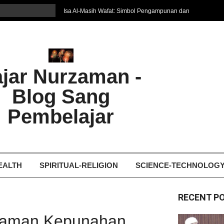
Isa Al-Masih Wafat: Simbol Pengampunan dan
Harapan Baru
7 Cara Efektif Belajar Bahasa Asing
איפה המקום הטוב ביותר לקבל עיסוי אצלי
Ghosting: Menghilang Tanpa Jejak, Tren Toxic
ajar Nurzaman -
yang Bikin Patah Hati
Bukan Seberapa Keras Kita Jatuh, tetapi
Blog Sang
Bagaimana Kita Bangkit Kembali
Dampak Fatherless: Ketika Anak Salah
Pembelajar
Mengartikan Cinta dan Kasih Sayang
EALTH
SPIRITUAL-RELIGION
SCIENCE-TECHNOLOG
RECENT P
ncaman Kepunahan