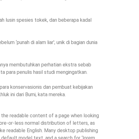
h lusin spesies tokek, dan beberapa kadal
lum ‘punah di alam liar’; unik di bagian dunia
enanya membutuhkan perhatian ekstra sebab
ata para penulis hasil studi mengingatkan.
para konservasionis dan pembuat kebijakan
uk ini dari Bumi, kata mereka.
by the readable content of a page when looking
ore-or-less normal distribution of letters, as
like readable English. Many desktop publishing
efault model text, and a search for ‘lorem