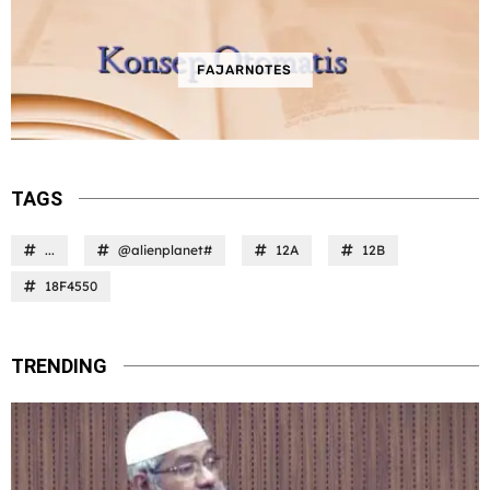
FAJARNOTES
TAGS
...
@alienplanet#
12A
12B
18F4550
TRENDING