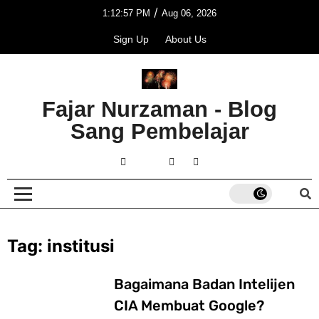
/
1:12:57 PM
Aug 06, 2026
Sign Up
About Us
Fajar Nurzaman - Blog
Sang Pembelajar
Tag:
institusi
Bagaimana Badan Intelijen
CIA Membuat Google?