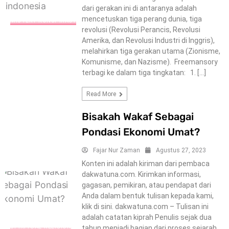
dari gerakan ini di antaranya adalah
mencetuskan tiga perang dunia, tiga
MISTERY-KONSPIRACY
revolusi (Revolusi Perancis, Revolusi
Amerika, dan Revolusi Industri di Inggris),
melahirkan tiga gerakan utama (Zionisme,
Komunisme, dan Nazisme). Freemansory
terbagi ke dalam tiga tingkatan: 1. […]
Read More
Bisakah Wakaf Sebagai
Pondasi Ekonomi Umat?
Fajar Nur Zaman
Agustus 27, 2023
Konten ini adalah kiriman dari pembaca
dakwatuna.com. Kirimkan informasi,
gagasan, pemikiran, atau pendapat dari
Anda dalam bentuk tulisan kepada kami,
klik di sini. dakwatuna.com – Tulisan ini
adalah catatan kiprah Penulis sejak dua
SPIRITUAL-RELIGION
tahun menjadi bagian dari proses sejarah