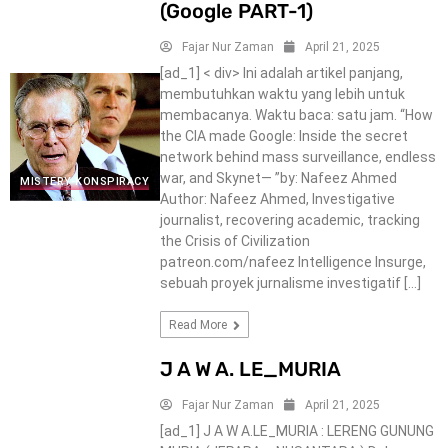
(Google PART-1)
Fajar Nur Zaman
April 21, 2025
[ad_1] < div> Ini adalah artikel panjang,
membutuhkan waktu yang lebih untuk
membacanya. Waktu baca: satu jam. “How
the CIA made Google: Inside the secret
network behind mass surveillance, endless
war, and Skynet— ”by: Nafeez Ahmed
MISTERY-KONSPIRACY
Author: Nafeez Ahmed, Investigative
journalist, recovering academic, tracking
the Crisis of Civilization
patreon.com/nafeez Intelligence Insurge,
sebuah proyek jurnalisme investigatif […]
Read More
J A W A. LE_MURIA
Fajar Nur Zaman
April 21, 2025
[ad_1] J A W A.LE_MURIA : LERENG GUNUNG