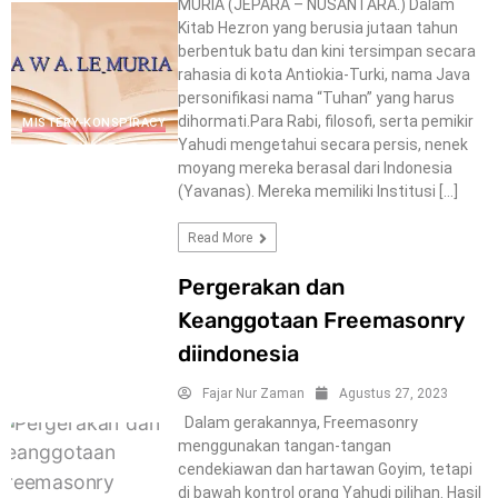
MURIA (JEPARA – NUSANTARA.) Dalam
Kitab Hezron yang berusia jutaan tahun
berbentuk batu dan kini tersimpan secara
rahasia di kota Antiokia-Turki, nama Java
personifikasi nama “Tuhan” yang harus
dihormati.Para Rabi, filosofi, serta pemikir
MISTERY-KONSPIRACY
Yahudi mengetahui secara persis, nenek
moyang mereka berasal dari Indonesia
(Yavanas). Mereka memiliki Institusi […]
Read More
Pergerakan dan
Keanggotaan Freemasonry
diindonesia
Fajar Nur Zaman
Agustus 27, 2023
Dalam gerakannya, Freemasonry
menggunakan tangan-tangan
cendekiawan dan hartawan Goyim, tetapi
di bawah kontrol orang Yahudi pilihan. Hasil