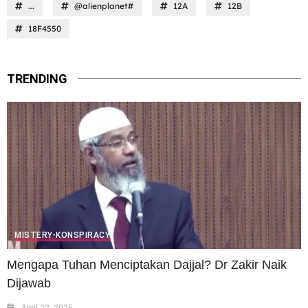
...
@alienplanet#
12A
12B
18F4550
TRENDING
MISTERY-KONSPIRACY
Mengapa Tuhan Menciptakan Dajjal? Dr Zakir Naik
Dijawab
April 22, 2025