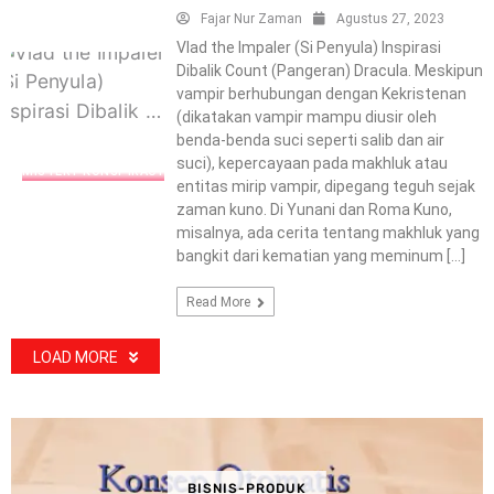
Fajar Nur Zaman
Agustus 27, 2023
Vlad the Impaler (Si Penyula) Inspirasi
Dibalik Count (Pangeran) Dracula. Meskipun
vampir berhubungan dengan Kekristenan
(dikatakan vampir mampu diusir oleh
benda-benda suci seperti salib dan air
suci), kepercayaan pada makhluk atau
MISTERY-KONSPIRACY
entitas mirip vampir, dipegang teguh sejak
zaman kuno. Di Yunani dan Roma Kuno,
misalnya, ada cerita tentang makhluk yang
bangkit dari kematian yang meminum […]
Read More
LOAD MORE
BISNIS-PRODUK