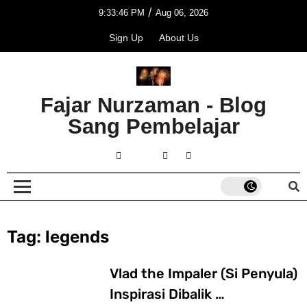
/
9:33:46 PM
Aug 06, 2026
Sign Up
About Us
Fajar Nurzaman - Blog
Sang Pembelajar
Tag:
legends
Vlad the Impaler (Si Penyula)
Inspirasi Dibalik …