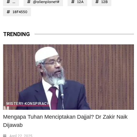
...
@alienplanet#
12A
12B
18F4550
TRENDING
MISTERY-KONSPIRACY
Mengapa Tuhan Menciptakan Dajjal? Dr Zakir Naik
Dijawab
April 22, 2025