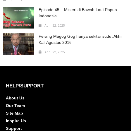
Episode 45 – Misteri di Bawah Laut Papua
Indonesia
April 22, 2025
Perang Magog Gog hanya sekitar sudut Akhir
Kali Agustus 2016
April 22, 2025
HELP/SUPPORT
About Us
Our Team
Site Map
Inspire Us
Support