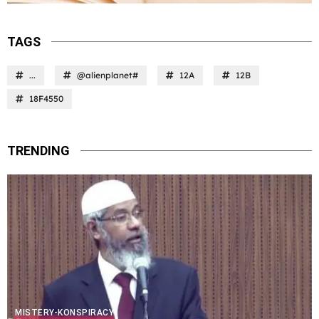
TAGS
...
@alienplanet#
12A
12B
18F4550
TRENDING
MISTERY-KONSPIRACY