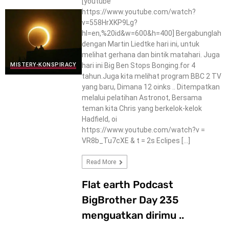
[youtube
https://www.youtube.com/watch?
v=558HrXKP9Lg?
hl=en,%20id&w=600&h=400] Bergabunglah
dengan Martin Liedtke hari ini, untuk
melihat gerhana dan bintik matahari. Juga
hari ini Big Ben Stops Bonging.for 4
MISTERY-KONSPIRACY
tahun.Juga kita melihat program BBC 2 TV
yang baru, Dimana 12 oinks .. Ditempatkan
melalui pelatihan Astronot, Bersama
teman kita Chris yang berkelok-kelok
Hadfield, oi
https://www.youtube.com/watch?v =
VR8b_Tu7cXE & t = 2s Eclipes […]
Read More
Flat earth Podcast
BigBrother Day 235
menguatkan dirimu ..