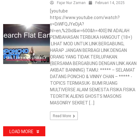
Fajar Nur Zaman
Februari 14, 2025
[youtube
https://www.youtube.com/watch?
v=DiWFQJYeDjA?
hl=en,%20id&w=600&h=400] INI ADALAH
PEMBAHASAN TERBUKA HANGOUT (18+)
LIHAT MOD UNTUK LINK BERGABUNG,
HARAP JANGAN BERBAGI LINK DENGAN
ORANG YANG TIDAK TERLUPAKAN.
MISTERY-KONSPIRACY
(BERSAMA BERGABUNG DENGAN LINK AKAN
AKIBAT BANNING) TAMU: ***** – SELAMAT
DATANG PONCHO & VINNY CHAN – ***** -
TOPICS TERMASUK- BUMI RUANG
MULTIVERSE ALAM SEMESTA FISIKA FISIKA
TEORITIK ALIENS GHOSTS MASONS
MASONRY SEKRET […]
Read More
LOAD MORE