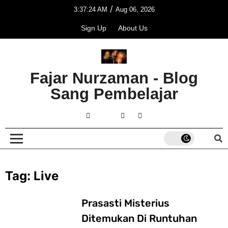
/
3:37:24 AM
Aug 06, 2026
Sign Up
About Us
Fajar Nurzaman - Blog
Sang Pembelajar
Tag:
Live
Prasasti Misterius
Ditemukan Di Runtuhan