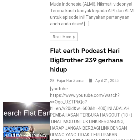
Muda Indonesia (ALMI). Nikmati videonya!
Terima kasih banyak kepada AIPI dan ALMI
untuk episode ini! Tanyakan pertanyaan
aneh anda disini! […]
Read More
Flat earth Podcast Hari
BigBrother 239 gerhana
hidup
Fajar Nur Zaman
April 21, 2025
[youtube
https://www.youtube.com/watch?
v=Ogo_UZTPkQo?
hl=en,%20id&w=600&h=400] INI ADALAH
PEMBAHASAN TERBUKA HANGOUT (18+)
LIHAT MOD UNTUK LINK BERGABUNG,
HARAP JANGAN BERBAGI LINK DENGAN
ORANG YANG TIDAK TERLUPAKAN.
MISTERY-KONSPIRACY