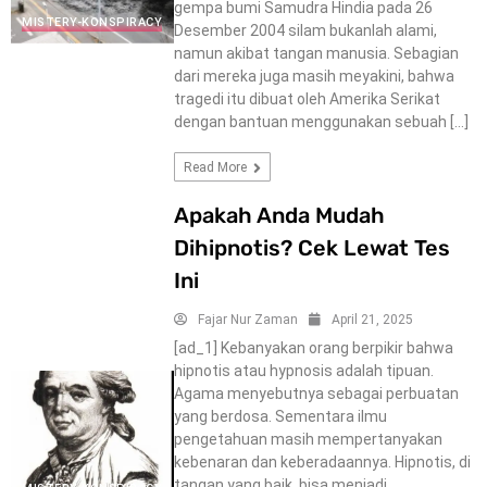
gempa bumi Samudra Hindia pada 26
MISTERY-KONSPIRACY
Desember 2004 silam bukanlah alami,
namun akibat tangan manusia. Sebagian
dari mereka juga masih meyakini, bahwa
tragedi itu dibuat oleh Amerika Serikat
dengan bantuan menggunakan sebuah […]
Read More
Apakah Anda Mudah
Dihipnotis? Cek Lewat Tes
Ini
Fajar Nur Zaman
April 21, 2025
[ad_1] Kebanyakan orang berpikir bahwa
hipnotis atau hypnosis adalah tipuan.
Agama menyebutnya sebagai perbuatan
yang berdosa. Sementara ilmu
pengetahuan masih mempertanyakan
kebenaran dan keberadaannya. Hipnotis, di
tangan yang baik, bisa menjadi