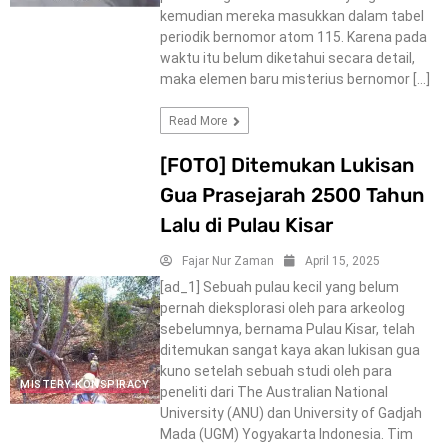
kemudian mereka masukkan dalam tabel
periodik bernomor atom 115. Karena pada
waktu itu belum diketahui secara detail,
maka elemen baru misterius bernomor […]
Read More
[FOTO] Ditemukan Lukisan
Gua Prasejarah 2500 Tahun
Lalu di Pulau Kisar
Fajar Nur Zaman
April 15, 2025
[ad_1] Sebuah pulau kecil yang belum
pernah dieksplorasi oleh para arkeolog
sebelumnya, bernama Pulau Kisar, telah
ditemukan sangat kaya akan lukisan gua
kuno setelah sebuah studi oleh para
MISTERY-KONSPIRACY
peneliti dari The Australian National
University (ANU) dan University of Gadjah
Mada (UGM) Yogyakarta Indonesia. Tim