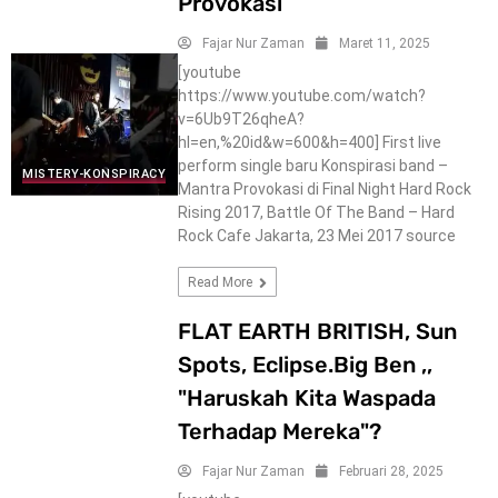
Provokasi
Fajar Nur Zaman
Maret 11, 2025
[youtube
https://www.youtube.com/watch?
v=6Ub9T26qheA?
hl=en,%20id&w=600&h=400] First live
perform single baru Konspirasi band –
MISTERY-KONSPIRACY
Mantra Provokasi di Final Night Hard Rock
Rising 2017, Battle Of The Band – Hard
Rock Cafe Jakarta, 23 Mei 2017 source
Read More
FLAT EARTH BRITISH, Sun
Spots, Eclipse.Big Ben ,,
"Haruskah Kita Waspada
Terhadap Mereka"?
Fajar Nur Zaman
Februari 28, 2025