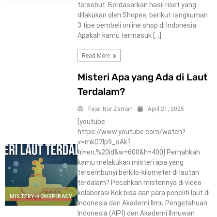
tersebut. Berdasarkan hasil riset yang
dilakukan oleh Shopee, berikut rangkuman
3 tipe pembeli online shop di Indonesia.
Apakah kamu termasuk […]
Read More
Misteri Apa yang Ada di Laut
Terdalam?
Fajar Nur Zaman
April 21, 2025
[youtube
https://www.youtube.com/watch?
v=mkD7Ip9_sAk?
hl=en,%20id&w=600&h=400] Pernahkah
kamu melakukan misteri apa yang
tersembunyi berkilo-kilometer di lautan
terdalam? Pecahkan misterinya di video
kolaborasi Kok bisa dan para peneliti laut di
MISTERY-KONSPIRACY
Indonesia dari Akademi Ilmu Pengetahuan
Indonesia (AIPI) dan Akademi Ilmuwan