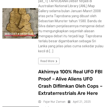
[ad_1] TAPROBANA Debat terjadi di
Australian National Library (ANL) Map
Gallery selama bulan Januari-Maret 2008
atas peta Taprobana yang dibuat oleh
Sebastian Munster tahun 1580. Bandu de
Silva dalam penjelasannya mengenai debat
itu mengungkapkan sejumlah alasan
MISTERY-KONSPIRACY
mengapa debat itu terjadi lagi: Taprobana
terlalu besar digambarkan sebagai Sri
Lanka yang jelas-jelas cuma sekedar pulau
kecil di […]
Read More
Akhirnya 100% Real UFO FBI
Proof – Alive Aliens UFO
Crash Difilmkan Oleh Cops –
Extraterrestrials Are Here
Fajar Nur Zaman
April 21, 2025