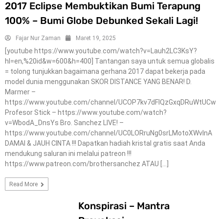
2017 Eclipse Membuktikan Bumi Terapung
100% – Bumi Globe Debunked Sekali Lagi!
Fajar Nur Zaman
Maret 19, 2025
[youtube https://www.youtube.com/watch?v=Lauh2LC3KsY?
hl=en,%20id&w=600&h=400] Tantangan saya untuk semua globalis
= tolong tunjukkan bagaimana gerhana 2017 dapat bekerja pada
model dunia menggunakan SKOR DISTANCE YANG BENAR! D.
Marmer –
https://www.youtube.com/channel/UCOP7kv7dFIQzGxqDRuWtUCw
MISTERY-
Profesor Stick – https://www.youtube.com/watch?
KONSPIRACY
v=WbodA_DnsYs Bro. Sanchez LIVE! –
https://www.youtube.com/channel/UC0LORruNg0srLMotoXWvInA
DAMAI & JAUH CINTA !!! Dapatkan hadiah kristal gratis saat Anda
mendukung saluran ini melalui patreon !!!
https://www.patreon.com/brothersanchez ATAU […]
Read More
Konspirasi – Mantra