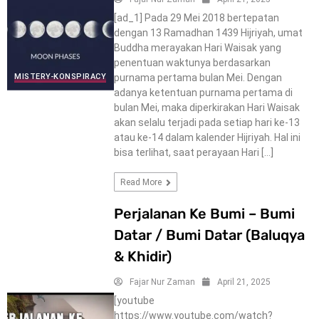
[ad_1] Pada 29 Mei 2018 bertepatan
dengan 13 Ramadhan 1439 Hijriyah, umat
Buddha merayakan Hari Waisak yang
penentuan waktunya berdasarkan
purnama pertama bulan Mei. Dengan
MISTERY-KONSPIRACY
adanya ketentuan purnama pertama di
bulan Mei, maka diperkirakan Hari Waisak
akan selalu terjadi pada setiap hari ke-13
atau ke-14 dalam kalender Hijriyah. Hal ini
bisa terlihat, saat perayaan Hari […]
Read More
Perjalanan Ke Bumi – Bumi
Datar / Bumi Datar (Baluqya
& Khidir)
Fajar Nur Zaman
April 21, 2025
[youtube
https://www.youtube.com/watch?