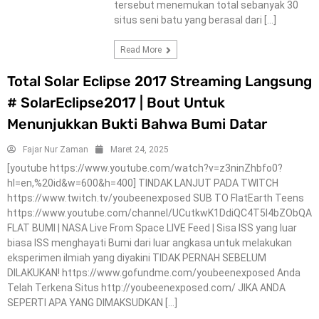
tersebut menemukan total sebanyak 30
situs seni batu yang berasal dari […]
Read More
Total Solar Eclipse 2017 Streaming Langsung
# SolarEclipse2017 | Bout Untuk
Menunjukkan Bukti Bahwa Bumi Datar
Fajar Nur Zaman
Maret 24, 2025
[youtube https://www.youtube.com/watch?v=z3ninZhbfo0?
hl=en,%20id&w=600&h=400] TINDAK LANJUT PADA TWITCH
https://www.twitch.tv/youbeenexposed SUB TO FlatEarth Teens
https://www.youtube.com/channel/UCutkwK1DdiQC4T5I4bZObQA
MISTERY-
FLAT BUMI | NASA Live From Space LIVE Feed | Sisa ISS yang luar
KONSPIRACY
biasa ISS menghayati Bumi dari luar angkasa untuk melakukan
eksperimen ilmiah yang diyakini TIDAK PERNAH SEBELUM
DILAKUKAN! https://www.gofundme.com/youbeenexposed Anda
Telah Terkena Situs http://youbeenexposed.com/ JIKA ANDA
SEPERTI APA YANG DIMAKSUDKAN […]