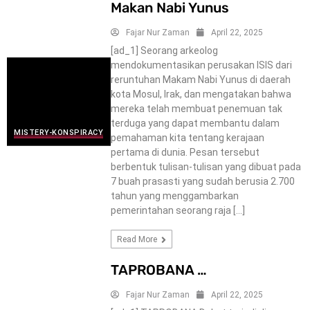
Makan Nabi Yunus
Fajar Nur Zaman
April 22, 2025
[ad_1] Seorang arkeolog
mendokumentasikan perusakan ISIS dari
reruntuhan Makam Nabi Yunus di daerah
kota Mosul, Irak, dan mengatakan bahwa
mereka telah membuat penemuan tak
terduga yang dapat membantu dalam
MISTERY-KONSPIRACY
pemahaman kita tentang kerajaan
pertama di dunia. Pesan tersebut
berbentuk tulisan-tulisan yang dibuat pada
7 buah prasasti yang sudah berusia 2.700
tahun yang menggambarkan
pemerintahan seorang raja […]
Read More
TAPROBANA …
Fajar Nur Zaman
April 22, 2025