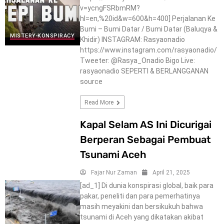
v=ycngFSRbmRM?
hl=en,%20id&w=600&h=400] Perjalanan Ke
Bumi – Bumi Datar / Bumi Datar (Baluqya &
MISTERY-KONSPIRACY
Khidir) INSTAGRAM: Rasyaonadio
https://www.instagram.com/rasyaonadio/
Tweeter: @Rasya_Onadio Bigo Live:
rasyaonadio SEPERTI & BERLANGGANAN
source
Read More
Kapal Selam AS Ini Dicurigai
Berperan Sebagai Pembuat
Tsunami Aceh
Fajar Nur Zaman
April 21, 2025
[ad_1] Di dunia konspirasi global, baik para
pakar, peneliti dan para pemerhatinya
masih meyakini dan bersikukuh bahwa
tsunami di Aceh yang dikatakan akibat