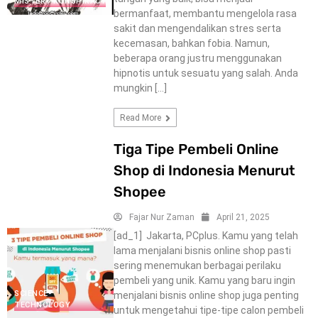
MISTERY-KONSPIRACY
bermanfaat, membantu mengelola rasa
sakit dan mengendalikan stres serta
kecemasan, bahkan fobia. Namun,
beberapa orang justru menggunakan
hipnotis untuk sesuatu yang salah. Anda
mungkin […]
Read More
Tiga Tipe Pembeli Online
Shop di Indonesia Menurut
Shopee
Fajar Nur Zaman
April 21, 2025
[ad_1] ​ Jakarta, PCplus. Kamu yang telah
lama menjalani bisnis ​online shop pasti
sering menemukan berbagai perilaku
pembeli yang unik. Kamu yang baru ingin
SCIENCE-
menjalani bisnis online shop juga penting
TECHNOLOGY
untuk mengetahui tipe-tipe calon pembeli