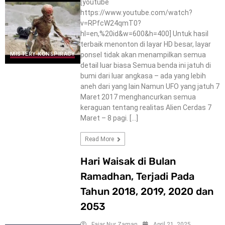
[youtube
https://www.youtube.com/watch?
v=RPfcW24qmT0?
hl=en,%20id&w=600&h=400] Untuk hasil
terbaik menonton di layar HD besar, layar
ponsel tidak akan menampilkan semua
MISTERY-KONSPIRACY
detail luar biasa Semua benda ini jatuh di
bumi dari luar angkasa – ada yang lebih
aneh dari yang lain Namun UFO yang jatuh 7
Maret 2017 menghancurkan semua
keraguan tentang realitas Alien Cerdas 7
Maret – 8 pagi. […]
Read More
Hari Waisak di Bulan
Ramadhan, Terjadi Pada
Tahun 2018, 2019, 2020 dan
2053
Fajar Nur Zaman
April 21, 2025