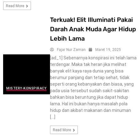
Read More
Terkuak! Elit Illuminati Pakai
Darah Anak Muda Agar Hidup
Lebih Lama
Fajar Nur Zaman
Maret 19, 2025
[ad_1] Sebenarnya konspirasi ini telah lama
terdengar. Maka tak heran jika melihat
banyak elit kaya raya dunia yang bisa
berumur panjang dan tetap sehat, tidak
seperti orang kebanyakan dan biasa, yang
MISTERY-KONSPIRACY
pada usia tersebut sudah sakit-sakitan
bahkan bisa beruntung jika dapat hidup
lama. Hal ini bukan hanya masalah pola
hidup dan akibat makanan dan minuman
[…]
Read More