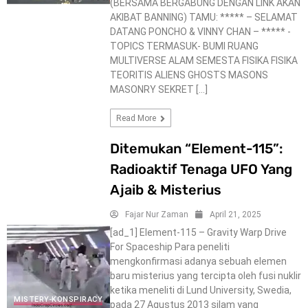
(BERSAMA BERGABUNG DENGAN LINK AKAN
AKIBAT BANNING) TAMU: ***** – SELAMAT
DATANG PONCHO & VINNY CHAN – ***** -
TOPICS TERMASUK- BUMI RUANG
MULTIVERSE ALAM SEMESTA FISIKA FISIKA
TEORITIS ALIENS GHOSTS MASONS
MASONRY SEKRET […]
Read More
Ditemukan “Element-115”:
Radioaktif Tenaga UFO Yang
Ajaib & Misterius
Fajar Nur Zaman
April 21, 2025
[ad_1] Element-115 – Gravity Warp Drive
For Spaceship Para peneliti
mengkonfirmasi adanya sebuah elemen
baru misterius yang tercipta oleh fusi nuklir
ketika meneliti di Lund University, Swedia,
MISTERY-KONSPIRACY
pada 27 Agustus 2013 silam yang