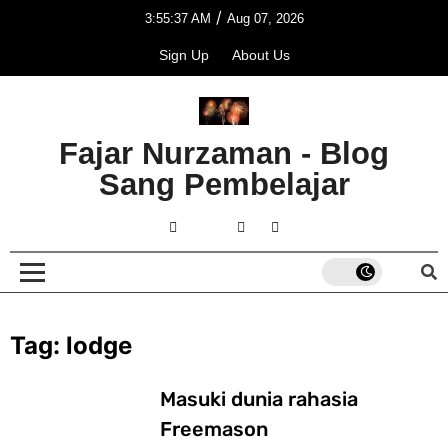
/
3:55:37 AM
Aug 07, 2026
Sign Up
About Us
Fajar Nurzaman - Blog
Sang Pembelajar
Tag:
lodge
Masuki dunia rahasia
Freemason