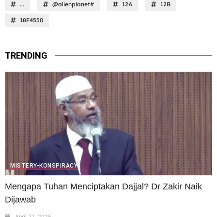
...
@alienplanet#
12A
12B
18F4550
TRENDING
MISTERY-KONSPIRACY
Mengapa Tuhan Menciptakan Dajjal? Dr Zakir Naik
Dijawab
April 22, 2025