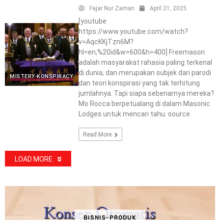
Fajar Nur Zaman
April 21, 2025
[youtube
https://www.youtube.com/watch?
v=AqcKKjTzn6M?
hl=en,%20id&w=600&h=400] Freemason
adalah masyarakat rahasia paling terkenal
di dunia, dan merupakan subjek dari parodi
MISTERY-KONSPIRACY
dan teori konspirasi yang tak terhitung
jumlahnya. Tapi siapa sebenarnya mereka?
Mo Rocca berpetualang di dalam Masonic
Lodges untuk mencari tahu. source
Read More
LOAD MORE
BISNIS-PRODUK