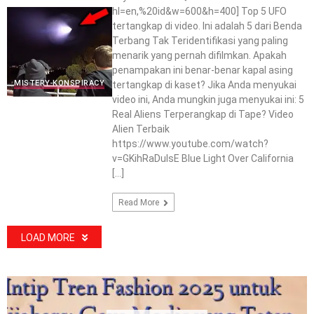
hl=en,%20id&w=600&h=400] Top 5 UFO
tertangkap di video. Ini adalah 5 dari Benda
Terbang Tak Teridentifikasi yang paling
menarik yang pernah difilmkan. Apakah
penampakan ini benar-benar kapal asing
MISTERY-KONSPIRACY
tertangkap di kaset? Jika Anda menyukai
video ini, Anda mungkin juga menyukai ini: 5
Real Aliens Terperangkap di Tape? Video
Alien Terbaik
https://www.youtube.com/watch?
v=GKihRaDulsE Blue Light Over California
[…]
Read More
LOAD MORE