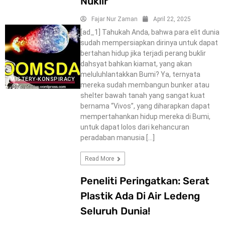
Nuklir
Fajar Nur Zaman
April 22, 2025
[ad_1] Tahukah Anda, bahwa para elit dunia
sudah mempersiapkan dirinya untuk dapat
bertahan hidup jika terjadi perang buklir
dahsyat bahkan kiamat, yang akan
meluluhlantakkan Bumi? Ya, ternyata
MISTERY-KONSPIRACY
mereka sudah membangun bunker atau
shelter bawah tanah yang sangat kuat
bernama “Vivos”, yang diharapkan dapat
mempertahankan hidup mereka di Bumi,
untuk dapat lolos dari kehancuran
peradaban manusia […]
Read More
Peneliti Peringatkan: Serat
Plastik Ada Di Air Ledeng
Seluruh Dunia!