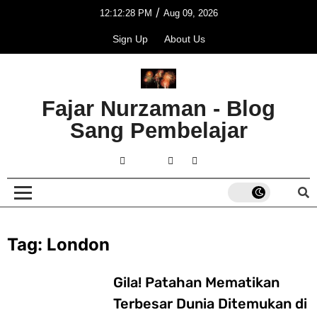
/
12:12:28 PM
Aug 09, 2026
Sign Up
About Us
Fajar Nurzaman - Blog
Sang Pembelajar
Tag:
London
Gila! Patahan Mematikan
Terbesar Dunia Ditemukan di