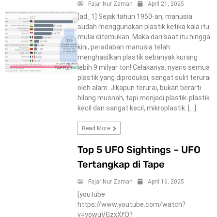
Fajar Nur Zaman
April 21, 2025
[ad_1] Sejak tahun 1950-an, manusia
sudah menggunakan plastik ketika kala itu
mulai ditemukan. Maka dari saat itu hingga
kini, peradaban manusia telah
menghasilkan plastik sebanyak kurang
MISTERY-KONSPIRACY
lebih 9 milyar ton! Celakanya, nyaris semua
plastik yang diproduksi, sangat sulit terurai
oleh alam. Jikapun terurai, bukan berarti
hilang musnah, tapi menjadi plastik-plastik
kecil dan sangat kecil, mikroplastik. […]
Read More
Top 5 UFO Sightings – UFO
Tertangkap di Tape
Fajar Nur Zaman
April 16, 2025
[youtube
https://www.youtube.com/watch?
v=yowuVGzxXfQ?