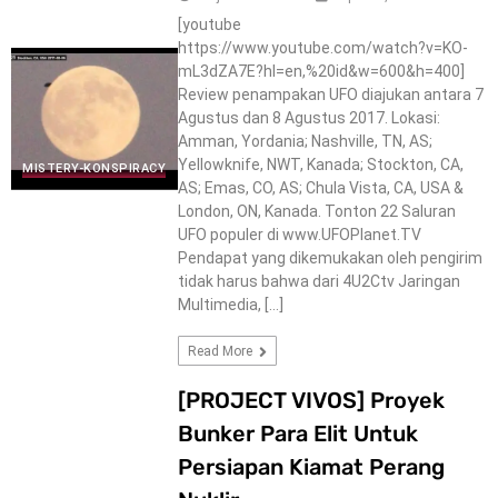
[youtube
https://www.youtube.com/watch?v=KO-
mL3dZA7E?hl=en,%20id&w=600&h=400]
Review penampakan UFO diajukan antara 7
Agustus dan 8 Agustus 2017. Lokasi:
Amman, Yordania; Nashville, TN, AS;
Yellowknife, NWT, Kanada; Stockton, CA,
MISTERY-KONSPIRACY
AS; Emas, CO, AS; Chula Vista, CA, USA &
London, ON, Kanada. Tonton 22 Saluran
UFO populer di www.UFOPlanet.TV
Pendapat yang dikemukakan oleh pengirim
tidak harus bahwa dari 4U2Ctv Jaringan
Multimedia, […]
Read More
[PROJECT VIVOS] Proyek
Bunker Para Elit Untuk
Persiapan Kiamat Perang