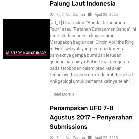
Palung Laut Indonesia
Fajar Nur Zaman
April 22, 2025
[ad_1] Dinamakan “Banda Detachment
Fault” atau “Patahan Detasemen Banda” ini
terletak di Indonesia bagian timur.
Merupakan bagian dari Cincin Api (the Ring
of Fire), wilayah yang terkenal karena
MISTERY-KONSPIRACY
banyaknya gempa bumi dan letusan
gunung berapinya. Hal ini bisa mengarah
pada terobosan dalam prediksi akan
terjadinya tsunami untuk daerah tersebut.
Ahli geologi untuk pertama kalinya telah […]
Read More
Penampakan UFO 7-8
Agustus 2017 – Penyerahan
Submissions
Fajar Nur Zaman
April 22, 2025