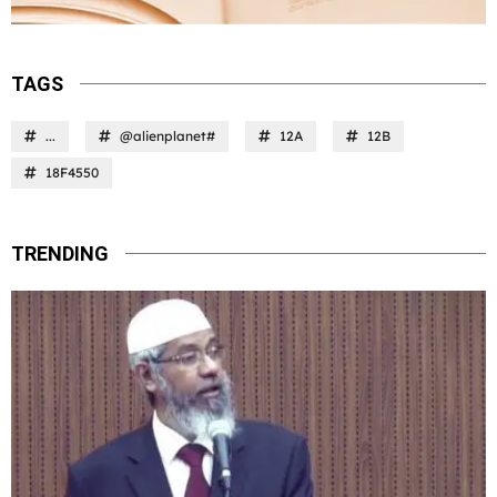
TAGS
...
@alienplanet#
12A
12B
18F4550
TRENDING