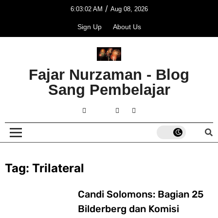
/
6:03:02 AM
Aug 08, 2026
Sign Up
About Us
Fajar Nurzaman - Blog
Sang Pembelajar
Tag:
Trilateral
Candi Solomons: Bagian 25
Bilderberg dan Komisi