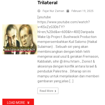
Trilateral
Fajar Nur Zaman
Februari 19, 2025
[youtube
https://www.youtube.com/watch?
v=KSxZzG3DbTY?
hl=en,%20id&w=600&h=400] Daripada
Wake Up Project..Bushwack Production
mempersembahkan Kuil Salomo (Haikal
Sulaiman) .. Sebuah siri yang akan
MISTERY-KONSPIRACY
membincangkan dengan lebih teliti
mengenai asal usul & gerakan Fremason,
Kabbalah, sihir @ ilmu hitam , Zionist &
aksesnya dengan konflik antara Israel &
penduduk Palestina .. Diharap siri ini
mampu untuk menjelaskan dan memberi
gambaran yang jelas […]
Read More
LOAD MORE