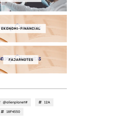
EKONOMI-FINANCIAL
FAJARNOTES
@alienplanet#
12A
18F4550