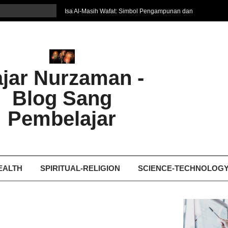
Isa Al-Masih Wafat: Simbol Pengampunan dan
Harapan Baru
7 Cara Efektif Belajar Bahasa Asing
איפה המקום הטוב ביותר לקבל עיסוי אצלי
Ghosting: Menghilang Tanpa Jejak, Tren Toxic
ajar Nurzaman -
yang Bikin Patah Hati
Bukan Seberapa Keras Kita Jatuh, tetapi
Blog Sang
Bagaimana Kita Bangkit Kembali
Dampak Fatherless: Ketika Anak Salah
Pembelajar
Mengartikan Cinta dan Kasih Sayang
EALTH
SPIRITUAL-RELIGION
SCIENCE-TECHNOLOG