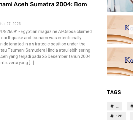
sunami Aceh Sumatra 2004: Bom
t
tus 27, 2023
434782609″> Egyptian magazine Al-Osboa claimed
n earthquake and tsunami was intentionally
 detonated in a strategic position under the
tau Tsumani Samudera Hindia atau lebih sering
Aceh yang terjadi pada 26 Desember tahun 2004
ntroversi yang […]
TAGS
...
12B