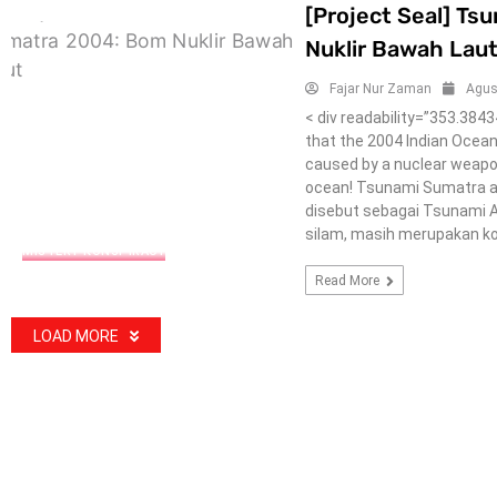
[Project Seal] T
Nuklir Bawah Lau
Fajar Nur Zaman
Agus
< div readability=”353.38
that the 2004 Indian Ocea
caused by a nuclear weapon
ocean! Tsunami Sumatra a
disebut sebagai Tsunami 
silam, masih merupakan ko
MISTERY-KONSPIRACY
Read More
LOAD MORE