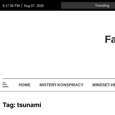
/
Trending
9:17:56 PM
Aug 07, 2026
F
HOME
MISTERY-KONSPIRACY
MINDSET-H
Tag:
tsunami