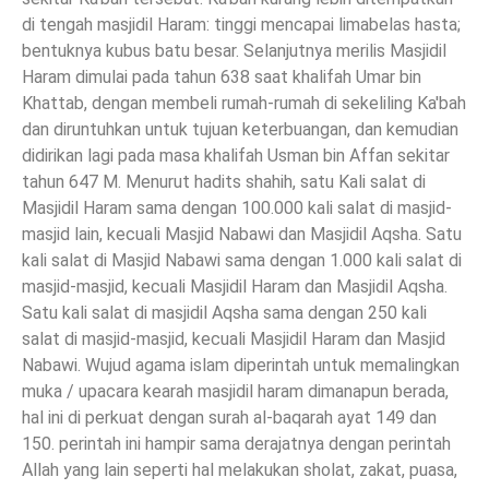
di tengah masjidil Haram: tinggi mencapai limabelas hasta;
bentuknya kubus batu besar. Selanjutnya merilis Masjidil
Haram dimulai pada tahun 638 saat khalifah Umar bin
Khattab, dengan membeli rumah-rumah di sekeliling Ka'bah
dan diruntuhkan untuk tujuan keterbuangan, dan kemudian
didirikan lagi pada masa khalifah Usman bin Affan sekitar
tahun 647 M. Menurut hadits shahih, satu Kali salat di
Masjidil Haram sama dengan 100.000 kali salat di masjid-
masjid lain, kecuali Masjid Nabawi dan Masjidil Aqsha. Satu
kali salat di Masjid Nabawi sama dengan 1.000 kali salat di
masjid-masjid, kecuali Masjidil Haram dan Masjidil Aqsha.
Satu kali salat di masjidil Aqsha sama dengan 250 kali
salat di masjid-masjid, kecuali Masjidil Haram dan Masjid
Nabawi. Wujud agama islam diperintah untuk memalingkan
muka / upacara kearah masjidil haram dimanapun berada,
hal ini di perkuat dengan surah al-baqarah ayat 149 dan
150. perintah ini hampir sama derajatnya dengan perintah
Allah yang lain seperti hal melakukan sholat, zakat, puasa,