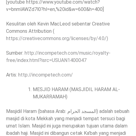
[youtube https://www.youtube.com/watch?
v=bnmlAWZd7l0?hl=en,%20id&w=600&h=400]
Kesulitan oleh Kevin MacLeod sebentar Creative
Commons Attribution (
https://creativecommons.org/licenses/by/4.0/)
Sumber:
http://incompetech.com/music/royalty-
free/index.html?isrc=USUAN1400047
Artis:
http://incompetech.com/
MESJID HARAM (MASJIDIL HARAM AL-
MUKARRAMAH)
Masjidil Haram (bahasa Arab: المسجد الحرام) adalah sebuah
masjid di kota Mekkah yang menjadi tempat tersuci bagi
umat Islam. Masjid ini juga merupakan tujuan utama dalam
ibadah haji. Masjid ini dibangun cetak Ka'bah yang menjadi