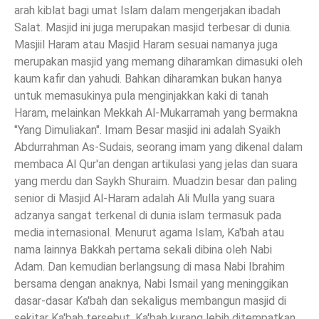
arah kiblat bagi umat Islam dalam mengerjakan ibadah
Salat. Masjid ini juga merupakan masjid terbesar di dunia.
Masjiil Haram atau Masjid Haram sesuai namanya juga
merupakan masjid yang memang diharamkan dimasuki oleh
kaum kafir dan yahudi. Bahkan diharamkan bukan hanya
untuk memasukinya pula menginjakkan kaki di tanah
Haram, melainkan Mekkah Al-Mukarramah yang bermakna
"Yang Dimuliakan". Imam Besar masjid ini adalah Syaikh
Abdurrahman As-Sudais, seorang imam yang dikenal dalam
membaca Al Qur'an dengan artikulasi yang jelas dan suara
yang merdu dan Saykh Shuraim. Muadzin besar dan paling
senior di Masjid Al-Haram adalah Ali Mulla yang suara
adzanya sangat terkenal di dunia islam termasuk pada
media internasional. Menurut agama Islam, Ka'bah atau
nama lainnya Bakkah pertama sekali dibina oleh Nabi
Adam. Dan kemudian berlangsung di masa Nabi Ibrahim
bersama dengan anaknya, Nabi Ismail yang meninggikan
dasar-dasar Ka'bah dan sekaligus membangun masjid di
sekitar Ka'bah tersebut. Ka'bah kurang lebih ditempatkan