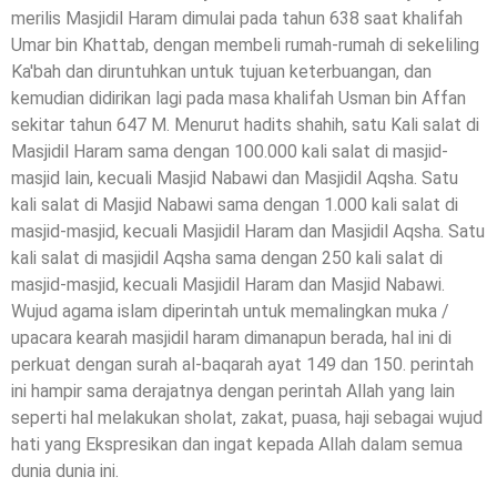
merilis Masjidil Haram dimulai pada tahun 638 saat khalifah
Umar bin Khattab, dengan membeli rumah-rumah di sekeliling
Ka'bah dan diruntuhkan untuk tujuan keterbuangan, dan
kemudian didirikan lagi pada masa khalifah Usman bin Affan
sekitar tahun 647 M. Menurut hadits shahih, satu Kali salat di
Masjidil Haram sama dengan 100.000 kali salat di masjid-
masjid lain, kecuali Masjid Nabawi dan Masjidil Aqsha. Satu
kali salat di Masjid Nabawi sama dengan 1.000 kali salat di
masjid-masjid, kecuali Masjidil Haram dan Masjidil Aqsha. Satu
kali salat di masjidil Aqsha sama dengan 250 kali salat di
masjid-masjid, kecuali Masjidil Haram dan Masjid Nabawi.
Wujud agama islam diperintah untuk memalingkan muka /
upacara kearah masjidil haram dimanapun berada, hal ini di
perkuat dengan surah al-baqarah ayat 149 dan 150. perintah
ini hampir sama derajatnya dengan perintah Allah yang lain
seperti hal melakukan sholat, zakat, puasa, haji sebagai wujud
hati yang Ekspresikan dan ingat kepada Allah dalam semua
dunia dunia ini.