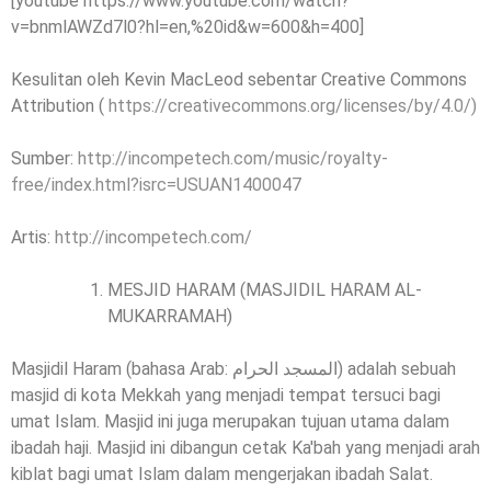
[youtube https://www.youtube.com/watch?
v=bnmlAWZd7l0?hl=en,%20id&w=600&h=400]
Kesulitan oleh Kevin MacLeod sebentar Creative Commons
Attribution (
https://creativecommons.org/licenses/by/4.0/)
Sumber:
http://incompetech.com/music/royalty-
free/index.html?isrc=USUAN1400047
Artis:
http://incompetech.com/
MESJID HARAM (MASJIDIL HARAM AL-
MUKARRAMAH)
Masjidil Haram (bahasa Arab: المسجد الحرام) adalah sebuah
masjid di kota Mekkah yang menjadi tempat tersuci bagi
umat Islam. Masjid ini juga merupakan tujuan utama dalam
ibadah haji. Masjid ini dibangun cetak Ka'bah yang menjadi arah
kiblat bagi umat Islam dalam mengerjakan ibadah Salat.