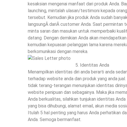
kesaksian mengenai manfaat dari produk Anda. Ba
launching, mintalah ulasan/testimoni kepada or
tersebut. Kemudian jika produk Anda sudah banyak t
langsungÂ dariÂ customer Anda. Saat permintan te
minta saran dan masukan untuk memperbaiki kuali
datang. Dengan demikian Anda akan mendapatkan 2
kemudian kepuasan pelanggan lama karena merek
berkomunikasi dengan mereka.
Identitas Anda
Menampilkan identitas diri anda berarti anda s
terhadap website anda dan produk yang anda jual.
tidak terang-terangan menunjukan identitas diriny
website penipuan dan sebagainya. Maka jika meman
Anda berkualitas, silahkan tunjukan identitas And
yang bisa dihubungi, alamat email, akun media sosial
Itulah 5 hal penting yang harus Anda perhatikan d
Anda. Semoga bermanfaat.