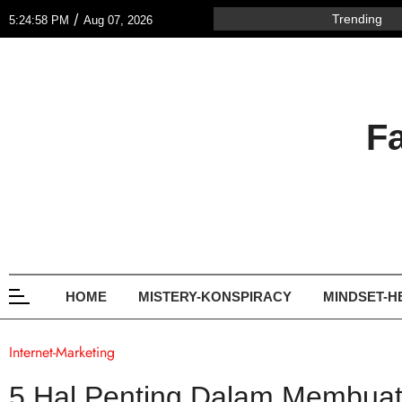
/
Trending
5:24:58 PM
Aug 07, 2026
F
HOME
MISTERY-KONSPIRACY
MINDSET-H
Internet-Marketing
5 Hal Penting Dalam Membuat 