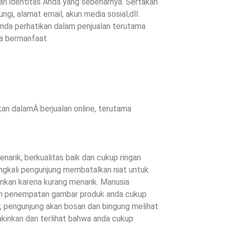
kan identitas Anda yang sebenarnya. Sertakan
ngi, alamat email, akun media sosial,dll.
 Anda perhatikan dalam penjualan terutama
a bermanfaat.
kan dalamÂ berjualan online, terutama
narik, berkualitas baik dan cukup ringan
ngkali pengunjung membatalkan niat untuk
nkan karena kurang menarik. Manusia
kan penempatan gambar produk anda cukup
r, pengunjung akan bosan dan bingung melihat
kinkan dan terlihat bahwa anda cukup