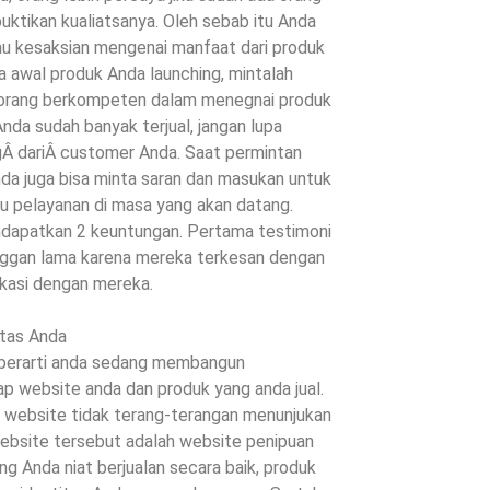
uktikan kualiatsanya. Oleh sebab itu Anda
au kesaksian mengenai manfaat dari produk
 awal produk Anda launching, mintalah
-orang berkompeten dalam menegnai produk
nda sudah banyak terjual, jangan lupa
gÂ dariÂ customer Anda. Saat permintan
nda juga bisa minta saran dan masukan untuk
u pelayanan di masa yang akan datang.
dapatkan 2 keuntungan. Pertama testimoni
nggan lama karena mereka terkesan dengan
kasi dengan mereka.
itas Anda
a berarti anda sedang membangun
p website anda dan produk yang anda jual.
k website tidak terang-terangan menunjukan
 website tersebut adalah website penipuan
g Anda niat berjualan secara baik, produk