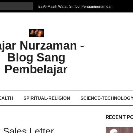
Isa Al-Masih Wafat: Simbol Pengampunan dan
Harapan Baru
7 Cara Efektif Belajar Bahasa Asing
איפה המקום הטוב ביותר לקבל עיסוי אצלי
Ghosting: Menghilang Tanpa Jejak, Tren Toxic
ajar Nurzaman -
yang Bikin Patah Hati
Bukan Seberapa Keras Kita Jatuh, tetapi
Blog Sang
Bagaimana Kita Bangkit Kembali
Dampak Fatherless: Ketika Anak Salah
Pembelajar
Mengartikan Cinta dan Kasih Sayang
EALTH
SPIRITUAL-RELIGION
SCIENCE-TECHNOLOG
RECENT P
Sales Letter