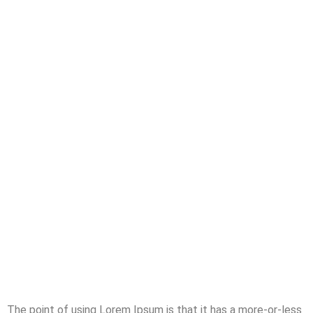
The point of using Lorem Ipsum is that it has a more-or-less