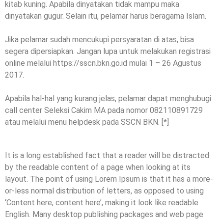
kitab kuning. Apabila dinyatakan tidak mampu maka
dinyatakan gugur. Selain itu, pelamar harus beragama Islam.
Jika pelamar sudah mencukupi persyaratan di atas, bisa
segera dipersiapkan. Jangan lupa untuk melakukan registrasi
online melalui https://sscn.bkn.go.id mulai 1 – 26 Agustus
2017.
Apabila hal-hal yang kurang jelas, pelamar dapat menghubugi
call center Seleksi Cakim MA pada nomor 082110891729
atau melalui menu helpdesk pada SSCN BKN. [*]
It is a long established fact that a reader will be distracted
by the readable content of a page when looking at its
layout. The point of using Lorem Ipsum is that it has a more-
or-less normal distribution of letters, as opposed to using
‘Content here, content here’, making it look like readable
English. Many desktop publishing packages and web page