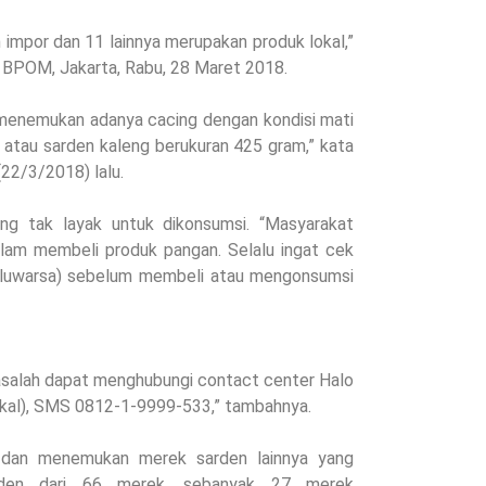
impor dan 11 lainnya merupakan produk lokal,”
g BPOM, Jakarta, Rabu, 28 Maret 2018.
menemukan adanya cacing dengan kondisi mati
atau sarden kaleng berukuran 425 gram,” kata
22/3/2018) lalu.
ng tak layak untuk dikonsumsi. “Masyarakat
alam membeli produk pangan. Selalu ingat cek
daluwarsa) sebelum membeli atau mengonsumsi
alah dapat menghubungi contact center Halo
kal), SMS 0812-1-9999-533,” tambahnya.
 dan menemukan merek sarden lainnya yang
rden dari 66 merek, sebanyak 27 merek