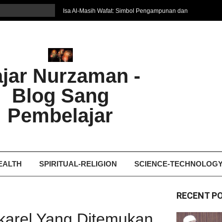
Isa Al-Masih Wafat: Simbol Pengampunan dan
Harapan Baru
7 Cara Efektif Belajar Bahasa Asing
איפה המקום הטוב ביותר לקבל עיסוי אצלי
Ghosting: Menghilang Tanpa Jejak, Tren Toxic
ajar Nurzaman -
yang Bikin Patah Hati
Bukan Seberapa Keras Kita Jatuh, tetapi
Blog Sang
Bagaimana Kita Bangkit Kembali
Dampak Fatherless: Ketika Anak Salah
Pembelajar
Mengartikan Cinta dan Kasih Sayang
EALTH
SPIRITUAL-RELIGION
SCIENCE-TECHNOLOG
RECENT P
arel Yang Ditemukan