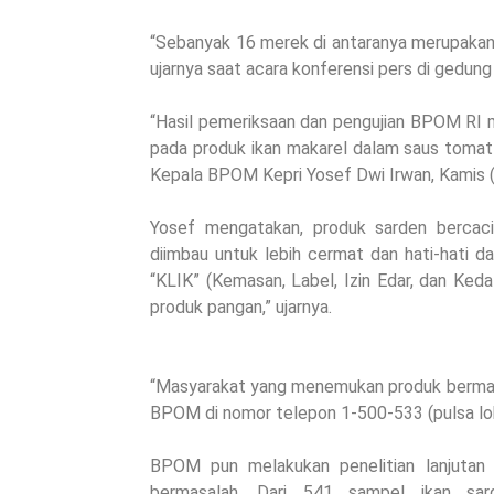
“Sebanyak 16 merek di antaranya merupakan 
ujarnya saat acara konferensi pers di gedun
“Hasil pemeriksaan dan pengujian BPOM RI 
pada produk ikan makarel dalam saus tomat 
Kepala BPOM Kepri Yosef Dwi Irwan, Kamis (
Yosef mengatakan, produk sarden bercaci
diimbau untuk lebih cermat dan hati-hati d
“KLIK” (Kemasan, Label, Izin Edar, dan Ke
produk pangan,” ujarnya.
“Masyarakat yang menemukan produk bermas
BPOM di nomor telepon 1-500-533 (pulsa lo
BPOM pun melakukan penelitian lanjutan
bermasalah. Dari 541 sampel ikan sa