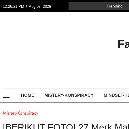
/
Trending
12:26:21 PM
Aug 07, 2026
F
HOME
MISTERY-KONSPIRACY
MINDSET-H
Mistery-Konspiracy
[BERIKUT FOTO] 27 Merk Mak