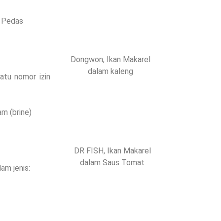
t
a Pedas
Dongwon, Ikan Makarel
dalam kaleng
atu nomor izin
m (brine)
DR FISH, Ikan Makarel
dalam Saus Tomat
am jenis:
t