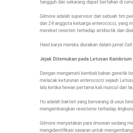
tangguh dan sekarang dapat bertahan di rumah
Gilmore adalah supervisor dari sebuah tim p
dari 24 anggota keluarga
enterococci,
yang m
merekat resisten terhadap antibiotik dan dis
Hasil karya mereka diuraikan dalam jurnal
Cell
Jejak Ditemukan pada Letusan Kambrium
Dengan mengamati kembali bahan genetik bak
melacak keturunan
enterococci
sejauh Letus
lalu ketika hewan pertama kali muncul dari lau
Itu adalah bakteri yang bersarang di usus bi
mengembangkan resistensi terhadap lingkun
Gilmore menyatakan para ilmuwan sedang mem
mengidentifikasi sasaran untuk mengembangk