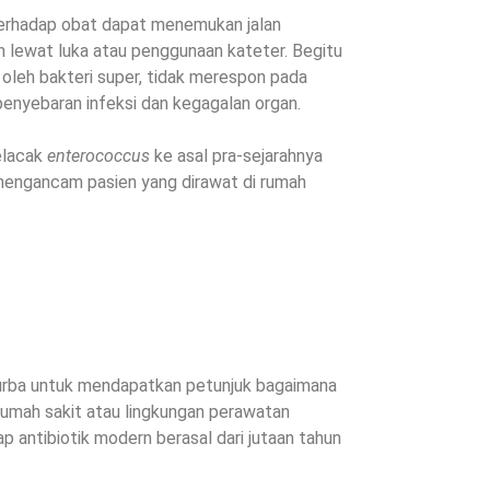
terhadap obat dapat menemukan jalan
h lewat luka atau penggunaan kateter. Begitu
ai oleh bakteri super, tidak merespon pada
penyebaran infeksi dan kegagalan organ.
elacak
enterococcus
ke asal pra-sejarahnya
mengancam pasien yang dirawat di rumah
purba untuk mendapatkan petunjuk bagaimana
rumah sakit atau lingkungan perawatan
 antibiotik modern berasal dari jutaan tahun