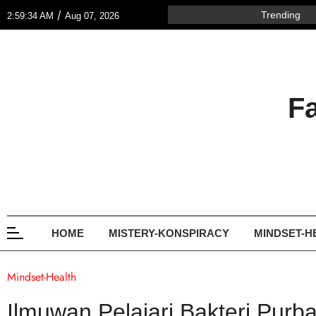
/
Trending
2:59:34 AM
Aug 07, 2026
F
HOME
MISTERY-KONSPIRACY
MINDSET-H
Mindset-Health
Ilmuwan Pelajari Bakteri Purb