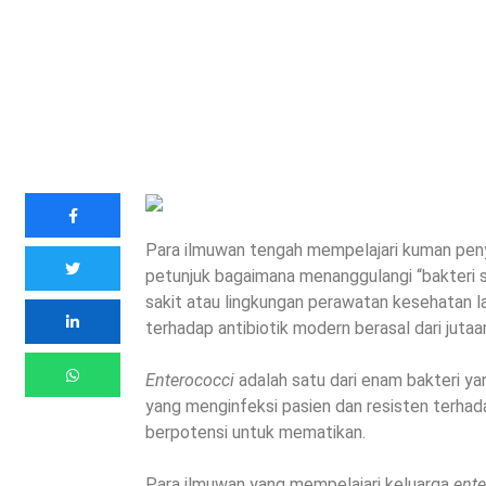
Para ilmuwan tengah mempelajari kuman peny
petunjuk bagaimana menanggulangi “bakteri s
sakit atau lingkungan perawatan kesehatan l
terhadap antibiotik modern berasal dari jutaa
Enterococci
adalah satu dari enam bakteri ya
yang menginfeksi pasien dan resisten terha
berpotensi untuk mematikan.
Para ilmuwan yang mempelajari keluarga
ent