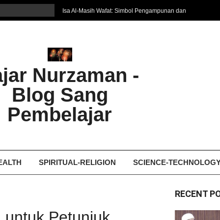
Isa Al-Masih Wafat: Simbol Pengampunan dan
Harapan Baru
7 Cara Efektif Belajar Bahasa Asing
איפה המקום הטוב ביותר לקבל עיסוי אצלי
Ghosting: Menghilang Tanpa Jejak, Tren Toxic
ajar Nurzaman -
yang Bikin Patah Hati
Bukan Seberapa Keras Kita Jatuh, tetapi
Blog Sang
Bagaimana Kita Bangkit Kembali
Dampak Fatherless: Ketika Anak Salah
Pembelajar
Mengartikan Cinta dan Kasih Sayang
EALTH
SPIRITUAL-RELIGION
SCIENCE-TECHNOLOG
RECENT P
a untuk Petunjuk