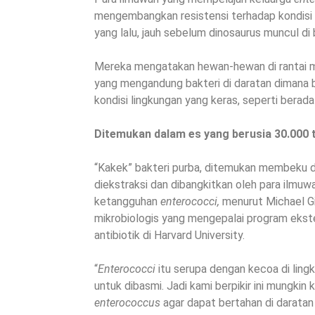
mengembangkan resistensi terhadap kondisi y
yang lalu, jauh sebelum dinosaurus muncul di 
Mereka mengatakan hewan-hewan di rantai
yang mengandung bakteri di daratan dimana ba
kondisi lingkungan yang keras, seperti berada
Ditemukan dalam es yang berusia 30.000 
“Kakek” bakteri purba, ditemukan membeku d
diekstraksi dan dibangkitkan oleh para ilmu
ketangguhan
enterococci,
menurut Michael Gi
mikrobiologis yang mengepalai program ekste
antibiotik di Harvard University.
“
Enterococci
itu serupa dengan kecoa di ling
untuk dibasmi. Jadi kami berpikir ini mungkin
enterococcus
agar dapat bertahan di darat