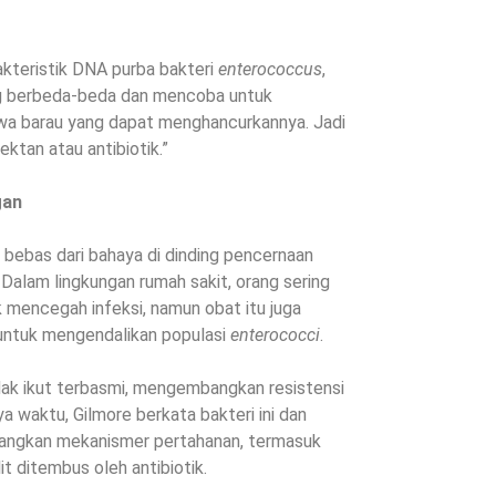
teristik DNA purba bakteri
enterococcus
,
ng berbeda-beda dan mencoba untuk
wa barau yang dapat menghancurkannya. Jadi
ektan atau antibiotik.”
gan
 bebas dari bahaya di dinding pencernaan
Dalam lingkungan rumah sakit, orang sering
 mencegah infeksi, namun obat itu juga
ntuk mengendalikan populasi
enterococci
.
idak ikut terbasmi, mengembangkan resistensi
ya waktu, Gilmore berkata bakteri ini dan
bangkan mekanismer pertahanan, termasuk
t ditembus oleh antibiotik.