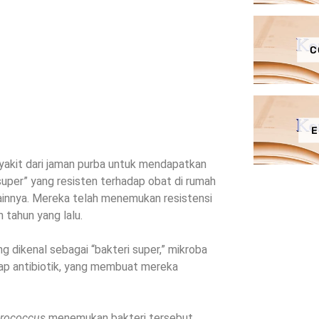
C
E
akit dari jaman purba untuk mendapatkan
uper” yang resisten terhadap obat di rumah
ainnya. Mereka telah menemukan resistensi
n tahun yang lalu.
ng dikenal sebagai “bakteri super,” mikroba
dap antibiotik, yang membuat mereka
erococcus
menemukan bakteri tersebut