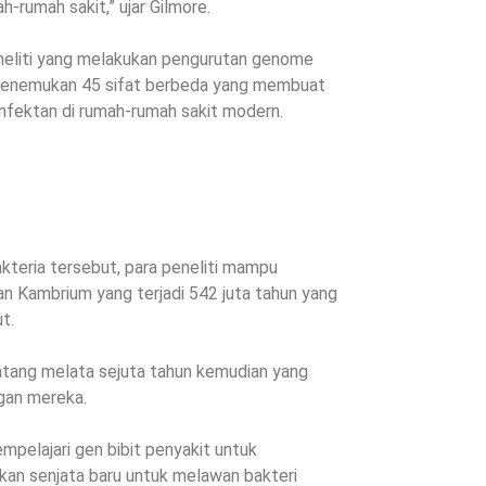
-rumah sakit,” ujar Gilmore.
eneliti yang melakukan pengurutan genome
enemukan 45 sifat berbeda yang membuat
infektan di rumah-rumah sakit modern.
.
teria tersebut, para peneliti mampu
an Kambrium yang terjadi 542 juta tahun yang
t.
natang melata sejuta tahun kemudian yang
gan mereka.
pelajari gen bibit penyakit untuk
an senjata baru untuk melawan bakteri