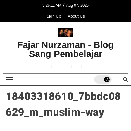
/
3:26:11 AM
Aug 07, 2026
Sign Up
About Us
Fajar Nurzaman - Blog
Sang Pembelajar
18403318610_7bbdc08
629_m_muslim-way