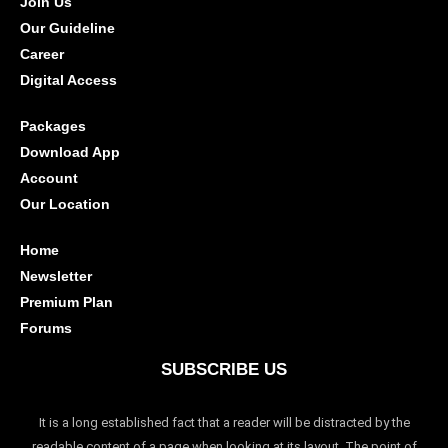
Join Us
Our Guideline
Career
Digital Access
Packages
Download App
Account
Our Location
Home
Newsletter
Premium Plan
Forums
SUBSCRIBE US
It is a long established fact that a reader will be distracted by the
readable content of a page when looking at its layout. The point of