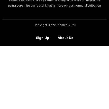
using Lorem Ipsum is that it has a more-or-less normal distribution
Copyright BlazeThemes. 2023
Sign Up
About Us