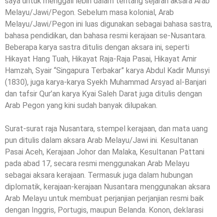
saya untuk menggali lebih dalam tentang sejarah aksara Arab
Melayu/Jawi/Pegon. Sebelum masa kolonial, Arab
Melayu/Jawi/Pegon ini luas digunakan sebagai bahasa sastra,
bahasa pendidikan, dan bahasa resmi kerajaan se-Nusantara.
Beberapa karya sastra ditulis dengan aksara ini, seperti
Hikayat Hang Tuah, Hikayat Raja-Raja Pasai, Hikayat Amir
Hamzah, Syair “Singapura Terbakar” karya Abdul Kadir Munsyi
(1830), juga karya-karya Syekh Muhammad Arsyad al-Banjari
dan tafsir Qur’an karya Kyai Saleh Darat juga ditulis dengan
Arab Pegon yang kini sudah banyak dilupakan.
Surat-surat raja Nusantara, stempel kerajaan, dan mata uang
pun ditulis dalam aksara Arab Melayu/Jawi ini. Kesultanan
Pasai Aceh, Kerajaan Johor dan Malaka, Kesultanan Pattani
pada abad 17, secara resmi menggunakan Arab Melayu
sebagai aksara kerajaan. Termasuk juga dalam hubungan
diplomatik, kerajaan-kerajaan Nusantara menggunakan aksara
Arab Melayu untuk membuat perjanjian perjanjian resmi baik
dengan Inggris, Portugis, maupun Belanda. Konon, deklarasi