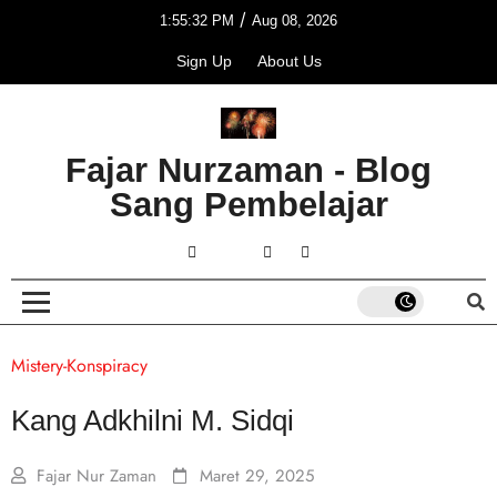
/
1:55:32 PM
Aug 08, 2026
Sign Up
About Us
Fajar Nurzaman - Blog
Sang Pembelajar
Mistery-Konspiracy
Kang Adkhilni M. Sidqi
Fajar Nur Zaman
Maret 29, 2025