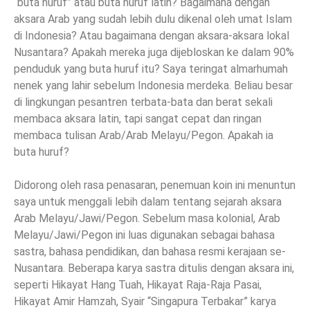
“buta huruf” atau buta huruf latin? Bagaimana dengan
aksara Arab yang sudah lebih dulu dikenal oleh umat Islam
di Indonesia? Atau bagaimana dengan aksara-aksara lokal
Nusantara? Apakah mereka juga dijebloskan ke dalam 90%
penduduk yang buta huruf itu? Saya teringat almarhumah
nenek yang lahir sebelum Indonesia merdeka. Beliau besar
di lingkungan pesantren terbata-bata dan berat sekali
membaca aksara latin, tapi sangat cepat dan ringan
membaca tulisan Arab/Arab Melayu/Pegon. Apakah ia
buta huruf?
Didorong oleh rasa penasaran, penemuan koin ini menuntun
saya untuk menggali lebih dalam tentang sejarah aksara
Arab Melayu/Jawi/Pegon. Sebelum masa kolonial, Arab
Melayu/Jawi/Pegon ini luas digunakan sebagai bahasa
sastra, bahasa pendidikan, dan bahasa resmi kerajaan se-
Nusantara. Beberapa karya sastra ditulis dengan aksara ini,
seperti Hikayat Hang Tuah, Hikayat Raja-Raja Pasai,
Hikayat Amir Hamzah, Syair “Singapura Terbakar” karya