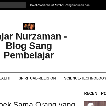
Isa Al-Masih Wafat: Simbol Pengampunan dan
Harapan Baru
7 Cara Efektif Belajar Bahasa Asing
איפה המקום הטוב ביותר לקבל עיסוי אצלי
Ghosting: Menghilang Tanpa Jejak, Tren Toxic
ajar Nurzaman -
yang Bikin Patah Hati
Bukan Seberapa Keras Kita Jatuh, tetapi
Blog Sang
Bagaimana Kita Bangkit Kembali
Dampak Fatherless: Ketika Anak Salah
Pembelajar
Mengartikan Cinta dan Kasih Sayang
EALTH
SPIRITUAL-RELIGION
SCIENCE-TECHNOLOG
RECENT P
Capek Sama Orang yang