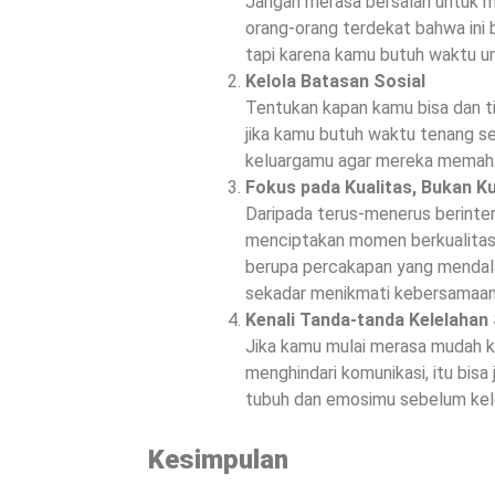
Jangan merasa bersalah untuk m
orang-orang terdekat bahwa ini
tapi karena kamu butuh waktu un
Kelola Batasan Sosial
Tentukan kapan kamu bisa dan tid
jika kamu butuh waktu tenang se
keluargamu agar mereka memah
Fokus pada Kualitas, Bukan K
Daripada terus-menerus berinte
menciptakan momen berkualitas 
berupa percakapan yang mendala
sekadar menikmati kebersamaan
Kenali Tanda-tanda Kelelahan 
Jika kamu mulai merasa mudah kes
menghindari komunikasi, itu bis
tubuh dan emosimu sebelum kele
Kesimpulan