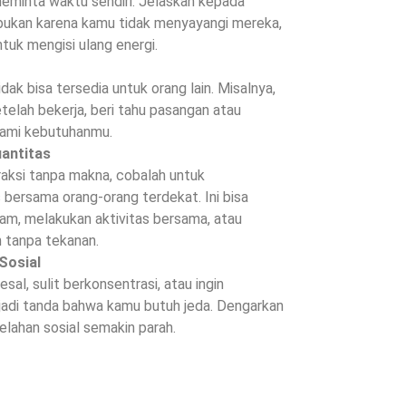
eminta waktu sendiri. Jelaskan kepada
 bukan karena kamu tidak menyayangi mereka,
tuk mengisi ulang energi.
ak bisa tersedia untuk orang lain. Misalnya,
telah bekerja, beri tahu pasangan atau
ami kebutuhanmu.
uantitas
raksi tanpa makna, cobalah untuk
bersama orang-orang terdekat. Ini bisa
m, melakukan aktivitas bersama, atau
 tanpa tekanan.
Sosial
al, sulit berkonsentrasi, atau ingin
a jadi tanda bahwa kamu butuh jeda. Dengarkan
lahan sosial semakin parah.