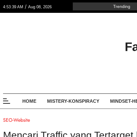
/
Trending
4:53:39 AM
Aug 08, 2026
F
HOME
MISTERY-KONSPIRACY
MINDSET-H
SEO-Website
Mencari Traffic yang Tertarge