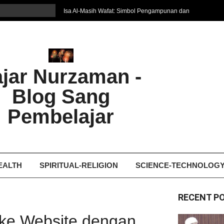
Isa Al-Masih Wafat: Simbol Pengampunan dan
Harapan Baru
7 Cara Efektif Belajar Bahasa Asing
איפה המקום הטוב ביותר לקבל עיסוי אצלי
Ghosting: Menghilang Tanpa Jejak, Tren Toxic
ajar Nurzaman -
yang Bikin Patah Hati
Bukan Seberapa Keras Kita Jatuh, tetapi
Blog Sang
Bagaimana Kita Bangkit Kembali
Dampak Fatherless: Ketika Anak Salah
Pembelajar
Mengartikan Cinta dan Kasih Sayang
EALTH
SPIRITUAL-RELIGION
SCIENCE-TECHNOLOG
RECENT P
t ke Website dengan