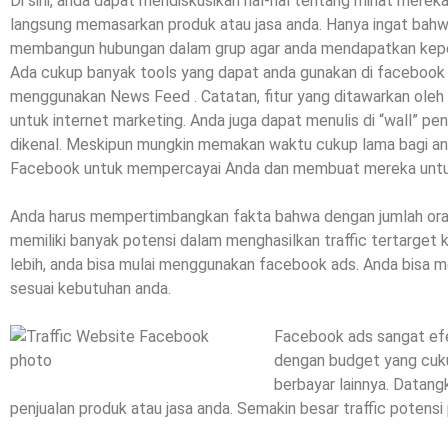
Di sini, anda dapat mendiskusikan hal-hal tentang minat mereka
langsung memasarkan produk atau jasa anda. Hanya ingat bahw
membangun hubungan dalam grup agar anda mendapatkan keper
Ada cukup banyak tools yang dapat anda gunakan di facebook 
menggunakan News Feed . Catatan, fitur yang ditawarkan ole
untuk internet marketing. Anda juga dapat menulis di “wall” p
dikenal. Meskipun mungkin memakan waktu cukup lama bagi an
Facebook untuk mempercayai Anda dan membuat mereka untu
Anda harus mempertimbangkan fakta bahwa dengan jumlah ora
memiliki banyak potensi dalam menghasilkan traffic tertarget
lebih, anda bisa mulai menggunakan facebook ads. Anda bisa mem
sesuai kebutuhan anda.
Facebook ads sangat efe
dengan budget yang cuku
berbayar lainnya. Datang
penjualan produk atau jasa anda. Semakin besar traffic potensi