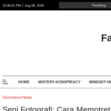
/
Trending
10:08:01 PM
Aug 06, 2026
F
HOME
MISTERY-KONSPIRACY
MINDSET-H
Information-Notes
Seni Fotografi: Cara Memotr