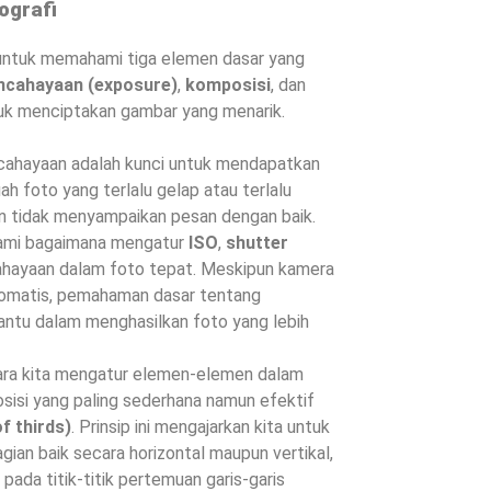
ografi
g untuk memahami tiga elemen dasar yang
ncahayaan (exposure)
,
komposisi
, dan
uk menciptakan gambar yang menarik.
ahayaan adalah kunci untuk mendapatkan
ah foto yang terlalu gelap atau terlalu
an tidak menyampaikan pesan dengan baik.
hami bagaimana mengatur
ISO
,
shutter
hayaan dalam foto tepat. Meskipun kamera
tomatis, pemahaman dasar tentang
ntu dalam menghasilkan foto yang lebih
ara kita mengatur elemen-elemen dalam
sisi yang paling sederhana namun efektif
f thirds)
. Prinsip ini mengajarkan kita untuk
ian baik secara horizontal maupun vertikal,
da titik-titik pertemuan garis-garis