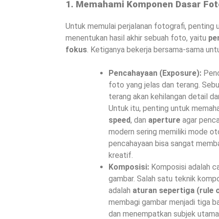
1. Memahami Komponen Dasar Fot
Untuk memulai perjalanan fotografi, pentin
menentukan hasil akhir sebuah foto, yaitu
pe
fokus
. Ketiganya bekerja bersama-sama unt
Pencahayaan (Exposure):
Penc
foto yang jelas dan terang. Sebu
terang akan kehilangan detail d
Untuk itu, penting untuk mema
speed
, dan
aperture
agar penca
modern sering memiliki mode o
pencahayaan bisa sangat memba
kreatif.
Komposisi:
Komposisi adalah c
gambar. Salah satu teknik kompo
adalah
aturan sepertiga (rule o
membagi gambar menjadi tiga bag
dan menempatkan subjek utama pa