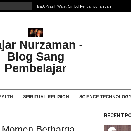
Isa Al-Masih Wafat: Simbol Pengampunan dan
Harapan Baru
7 Cara Efektif Belajar Bahasa Asing
איפה המקום הטוב ביותר לקבל עיסוי אצלי
Ghosting: Menghilang Tanpa Jejak, Tren Toxic
ajar Nurzaman -
yang Bikin Patah Hati
Bukan Seberapa Keras Kita Jatuh, tetapi
Blog Sang
Bagaimana Kita Bangkit Kembali
Dampak Fatherless: Ketika Anak Salah
Pembelajar
Mengartikan Cinta dan Kasih Sayang
EALTH
SPIRITUAL-RELIGION
SCIENCE-TECHNOLOG
RECENT P
et Momen Berharga