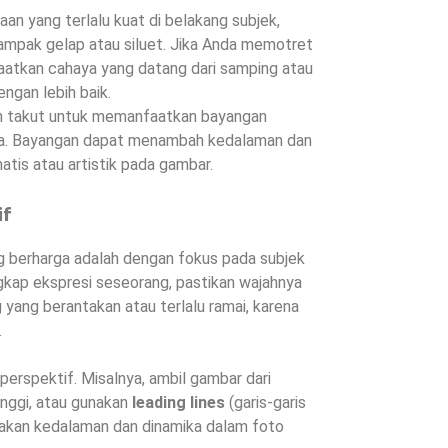
an yang terlalu kuat di belakang subjek,
mpak gelap atau siluet. Jika Anda memotret
faatkan cahaya yang datang dari samping atau
ngan lebih baik.
 takut untuk memanfaatkan bayangan
da. Bayangan dapat menambah kedalaman dan
tis atau artistik pada gambar.
if
 berharga adalah dengan fokus pada subjek
ngkap ekspresi seseorang, pastikan wajahnya
ng yang berantakan atau terlalu ramai, karena
.
perspektif. Misalnya, ambil gambar dari
inggi, atau gunakan
leading lines
(garis-garis
takan kedalaman dan dinamika dalam foto