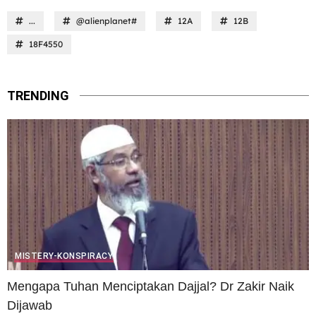
...
@alienplanet#
12A
12B
18F4550
TRENDING
MISTERY-KONSPIRACY
Mengapa Tuhan Menciptakan Dajjal? Dr Zakir Naik
Dijawab