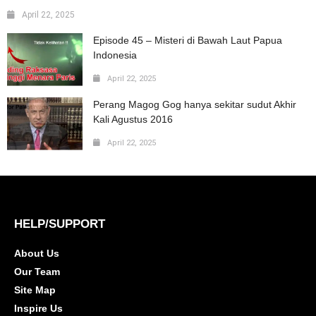
April 22, 2025
Episode 45 – Misteri di Bawah Laut Papua
Indonesia
April 22, 2025
Perang Magog Gog hanya sekitar sudut Akhir
Kali Agustus 2016
April 22, 2025
HELP/SUPPORT
About Us
Our Team
Site Map
Inspire Us