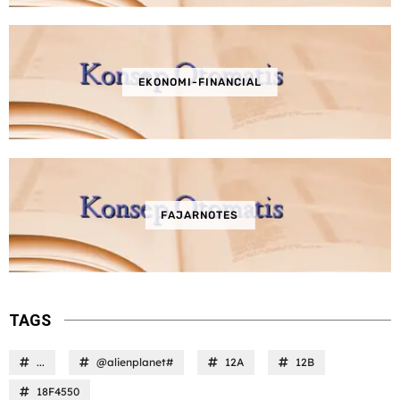
EKONOMI-FINANCIAL
FAJARNOTES
TAGS
...
@alienplanet#
12A
12B
18F4550