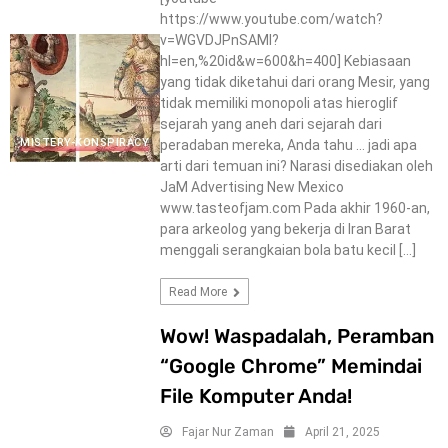
https://www.youtube.com/watch?
v=WGVDJPnSAMI?
hl=en,%20id&w=600&h=400] Kebiasaan
yang tidak diketahui dari orang Mesir, yang
tidak memiliki monopoli atas hieroglif
sejarah yang aneh dari sejarah dari
MISTERY-KONSPIRACY
peradaban mereka, Anda tahu … jadi apa
arti dari temuan ini? Narasi disediakan oleh
JaM Advertising New Mexico
www.tasteofjam.com Pada akhir 1960-an,
para arkeolog yang bekerja di Iran Barat
menggali serangkaian bola batu kecil […]
Read More
Wow! Waspadalah, Peramban
“Google Chrome” Memindai
File Komputer Anda!
Fajar Nur Zaman
April 21, 2025