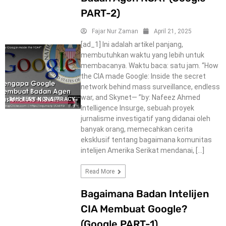
PART-2)
Fajar Nur Zaman
April 21, 2025
[ad_1] Ini adalah artikel panjang,
membutuhkan waktu yang lebih untuk
membacanya. Waktu baca: satu jam. “How
the CIA made Google: Inside the secret
network behind mass surveillance, endless
war, and Skynet— ”by: Nafeez Ahmed
MISTERY-KONSPIRACY
Intelligence Insurge, sebuah proyek
jurnalisme investigatif yang didanai oleh
banyak orang, memecahkan cerita
eksklusif tentang bagaimana komunitas
intelijen Amerika Serikat mendanai, […]
Read More
Bagaimana Badan Intelijen
CIA Membuat Google?
(Google PART-1)