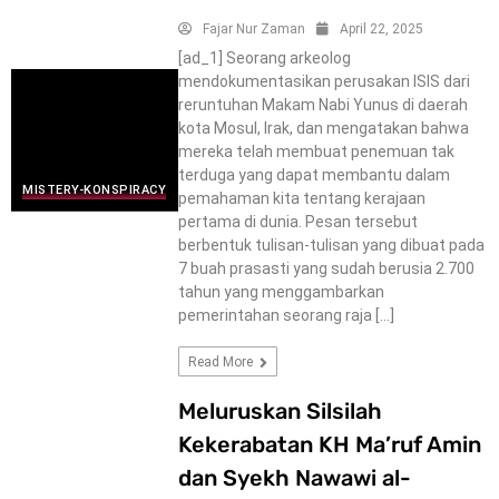
Fajar Nur Zaman
April 22, 2025
[ad_1] Seorang arkeolog
mendokumentasikan perusakan ISIS dari
reruntuhan Makam Nabi Yunus di daerah
kota Mosul, Irak, dan mengatakan bahwa
mereka telah membuat penemuan tak
terduga yang dapat membantu dalam
MISTERY-KONSPIRACY
pemahaman kita tentang kerajaan
pertama di dunia. Pesan tersebut
berbentuk tulisan-tulisan yang dibuat pada
7 buah prasasti yang sudah berusia 2.700
tahun yang menggambarkan
pemerintahan seorang raja […]
Read More
Meluruskan Silsilah
Kekerabatan KH Ma’ruf Amin
dan Syekh Nawawi al-