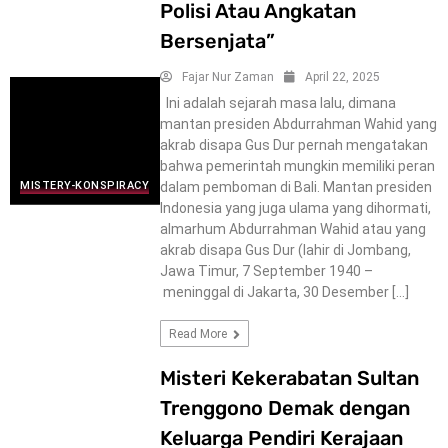
Polisi Atau Angkatan
Bersenjata”
Fajar Nur Zaman
April 22, 2025
Ini adalah sejarah masa lalu, dimana
mantan presiden Abdurrahman Wahid yang
akrab disapa Gus Dur pernah mengatakan
bahwa pemerintah mungkin memiliki peran
dalam pemboman di Bali. Mantan presiden
MISTERY-KONSPIRACY
Indonesia yang juga ulama yang dihormati,
almarhum Abdurrahman Wahid atau yang
akrab disapa Gus Dur (lahir di Jombang,
Jawa Timur, 7 September 1940 –
meninggal di Jakarta, 30 Desember […]
Read More
Misteri Kekerabatan Sultan
Trenggono Demak dengan
Keluarga Pendiri Kerajaan