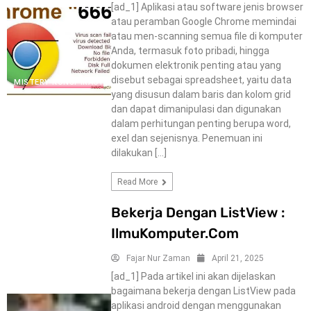
[ad_1] Aplikasi atau software jenis browser
atau peramban Google Chrome memindai
atau men-scanning semua file di komputer
Anda, termasuk foto pribadi, hingga
dokumen elektronik penting atau yang
disebut sebagai spreadsheet, yaitu data
MISTERY-KONSPIRACY
yang disusun dalam baris dan kolom grid
dan dapat dimanipulasi dan digunakan
dalam perhitungan penting berupa word,
exel dan sejenisnya. Penemuan ini
dilakukan […]
Read More
Bekerja Dengan ListView :
IlmuKomputer.Com
Fajar Nur Zaman
April 21, 2025
[ad_1] Pada artikel ini akan dijelaskan
bagaimana bekerja dengan ListView pada
aplikasi android dengan menggunakan