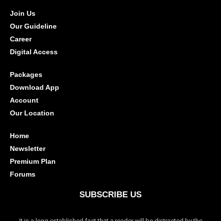
Join Us
Our Guideline
Career
Digital Access
Packages
Download App
Account
Our Location
Home
Newsletter
Premium Plan
Forums
SUBSCRIBE US
It is a long established fact that a reader will be distracted by the