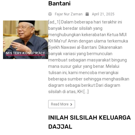
Bantani
Fajar Nur Zaman
April 21, 2025
[ad_1] Dalam beberapa hari terakhir ini
banyak beredar silsilah yang
menghubungkan kekerabatan Ketua MUI
KH Ma’ruf Amin dengan ulama terkemuka
Syekh Nawawi al-Bantani. Dikarenakan
banyak variasi yang bermunculan
MISTERY-KONSPIRACY
membuat sebagian masyarakat bingung
mana susur galur yang benar. Melalui
tulisan ini, kami mencoba merangkai
beberapa sumber sehingga menghasilkan
diagram sebagai berikut:Dari diagram
silsilah di atas, KH […]
Read More
INILAH SILSILAH KELUARGA
DAJJAL