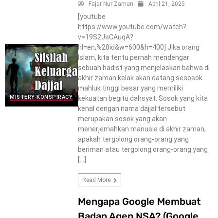
Fajar Nur Zaman
April 21, 2025
[youtube
https://www.youtube.com/watch?
v=19S2JsCAuqA?
hl=en,%20id&w=600&h=400] Jika orang
Islam, kita tentu pernah mendengar
sebuah hadist yang menjelaskan bahwa di
akhir zaman kelak akan datang sesosok
mahluk tinggi besar yang memiliki
MISTERY-KONSPIRACY
kekuatan begitu dahsyat. Sosok yang kita
kenal dengan nama dajjal tersebut
merupakan sosok yang akan
menerjemahkan manusia di akhir zaman,
apakah tergolong orang-orang yang
beriman atau tergolong orang-orang yang
[…]
Read More
Mengapa Google Membuat
Badan Agen NSA? (Google