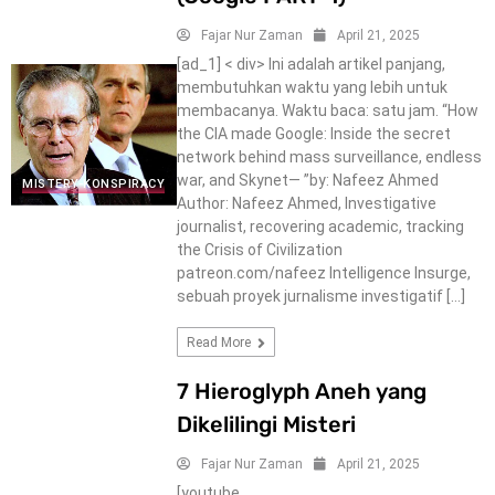
Fajar Nur Zaman
April 21, 2025
[ad_1] < div> Ini adalah artikel panjang,
membutuhkan waktu yang lebih untuk
membacanya. Waktu baca: satu jam. “How
the CIA made Google: Inside the secret
network behind mass surveillance, endless
war, and Skynet— ”by: Nafeez Ahmed
MISTERY-KONSPIRACY
Author: Nafeez Ahmed, Investigative
journalist, recovering academic, tracking
the Crisis of Civilization
patreon.com/nafeez Intelligence Insurge,
sebuah proyek jurnalisme investigatif […]
Read More
7 Hieroglyph Aneh yang
Dikelilingi Misteri
Fajar Nur Zaman
April 21, 2025
[youtube