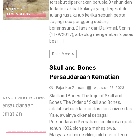
tersebut diperkirakan berusia 3 tahun dan
terkubur akibat kakinya yang terjerat di
SCIENCE-
TECHNOLOGY
tulang rusa kutub ketika sebuah pesta
daging rusa panggang sedang
berlangsung. Dilansir dari Dailymail, Senin
(11/9/2017), arkeolog mengatakan 2 pisau
besi […]
Read More
Skull and Bones
Persaudaraan Kematian
Fajar Nur Zaman
Agustus 27, 2023
Skull and Bones The logo of Skull and
Bones The Order of Skull and Bones,
adalah sebuah komunitas dari Universitas
Yale, awalnya dikenal sebagai
Persaudaraan Kematian dan didirikan pada
tahun 1832 oleh para mahasiswa.
MISTERY-KONSPIRACY
Masyarakat ini dikelilingi oleh teori-teori