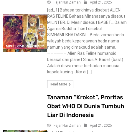
Fajar Nur Zaman
April 21, 2025
[ad_1] Bahasa terkininya disebut ALIEN
RAS FELINE Bahasa Minahasanya disebut
MILINTER. Di Mesir disebut BASET… Dalam
Agama Buddha Tibet disebut
SIMHAMUKHA DAKINI… Beda zaman beda
wilayah beda kepercayaan beda nama
MISTERY-KONSPIRACY
namun yang dimaksud adalah sama.
—————— Alien Ras Feline humanoid
berasal dari planet Sirius A. Baset (bast)
Adalah dewa mesir berbadan manusia
kapala kucing. Jika di […]
Read More
Tanaman “Krokot”, Proritas
Obat WHO Di Dunia Tumbuh
Liar Di Indonesia
Fajar Nur Zaman
April 21, 2025