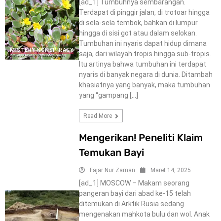
[ad_1] Tumbuhnya sembarangan.
Terdapat di pinggir jalan, di trotoar hingga
di sela-sela tembok, bahkan di lumpur
hingga di sisi got atau dalam selokan.
Tumbuhan ini nyaris dapat hidup dimana
MISTERY-KONSPIRACY
saja, dari wilayah tropis hingga sub-tropis.
Itu artinya bahwa tumbuhan ini terdapat
nyaris di banyak negara di dunia. Ditambah
khasiatnya yang banyak, maka tumbuhan
yang “gampang […]
Read More
Mengerikan! Peneliti Klaim
Temukan Bayi
Fajar Nur Zaman
Maret 14, 2025
[ad_1] MOSCOW – Makam seorang
pangeran bayi dari abad ke-15 telah
ditemukan di Arktik Rusia sedang
mengenakan mahkota bulu dan wol. Anak