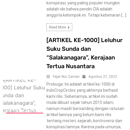
konspirasi; yang paling populer mungkin
adalah ide bahwa pendiri CIA adalah
anggota kelompok ini. Tetapi kebenaran […]
Read More
[ARTIKEL KE-1000] Leluhur
Suku Sunda dan
“Salakanagara”, Kerajaan
Tertua Nusantara
Fajar Nur Zaman
Agustus 27, 2023
Prolouge: Ini adalah artikel ke-1000 di
IndoCropCircles yang akhirnya berhasil
kami rilis. Sebenarnya, artikel ini sudah
mulai dibuat sejak tahun 2015 silam,
namun masih bersanding dengan ratusan
MISTERY-KONSPIRACY
artikel lainnya yang belum kami rilis
tentang misteri, sejarah, kontroversi dan
konspirasi lainnya. Karena pada umunya,