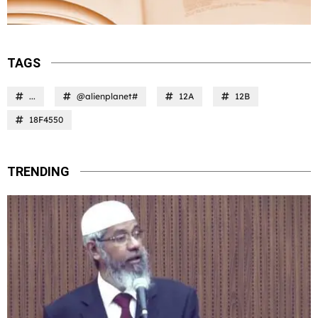
TAGS
...
@alienplanet#
12A
12B
18F4550
TRENDING