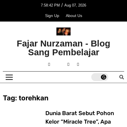
/
7:58:42 PM
Aug 07, 2026
Sign Up
About Us
Fajar Nurzaman - Blog
Sang Pembelajar
Tag:
torehkan
Dunia Barat Sebut Pohon
Kelor “Miracle Tree”, Apa