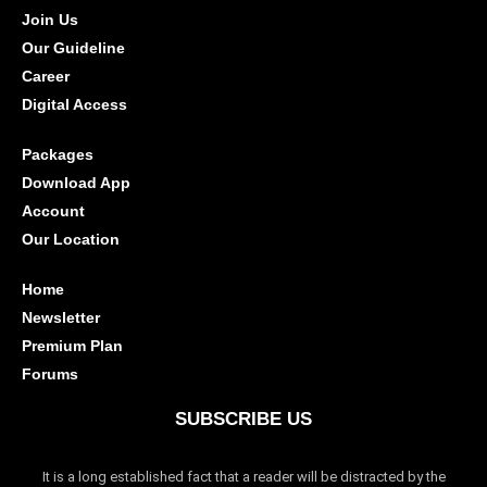
Join Us
Our Guideline
Career
Digital Access
Packages
Download App
Account
Our Location
Home
Newsletter
Premium Plan
Forums
SUBSCRIBE US
It is a long established fact that a reader will be distracted by the