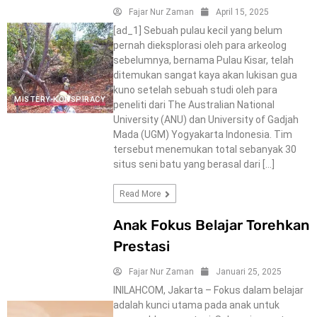
Fajar Nur Zaman
April 15, 2025
[ad_1] Sebuah pulau kecil yang belum
pernah dieksplorasi oleh para arkeolog
sebelumnya, bernama Pulau Kisar, telah
ditemukan sangat kaya akan lukisan gua
kuno setelah sebuah studi oleh para
MISTERY-KONSPIRACY
peneliti dari The Australian National
University (ANU) dan University of Gadjah
Mada (UGM) Yogyakarta Indonesia. Tim
tersebut menemukan total sebanyak 30
situs seni batu yang berasal dari […]
Read More
Anak Fokus Belajar Torehkan
Prestasi
Fajar Nur Zaman
Januari 25, 2025
INILAHCOM, Jakarta – Fokus dalam belajar
adalah kunci utama pada anak untuk