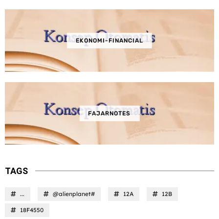
EKONOMI-FINANCIAL
FAJARNOTES
TAGS
...
@alienplanet#
12A
12B
18F4550