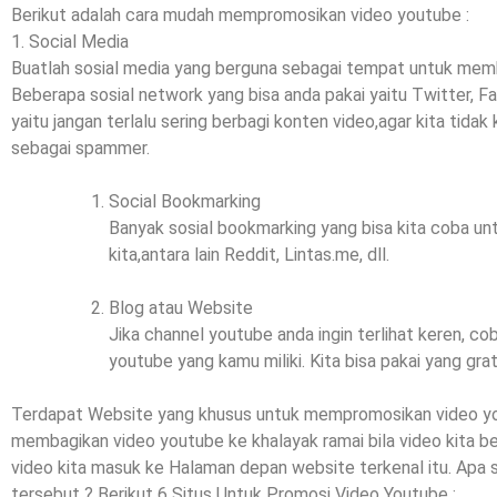
Berikut adalah cara mudah mempromosikan video youtube :
1. Social Media
Buatlah sosial media yang berguna sebagai tempat untuk mem
Beberapa sosial network yang bisa anda pakai yaitu Twitter, F
yaitu jangan terlalu sering berbagi konten video,agar kita tida
sebagai spammer.
Social Bookmarking
Banyak sosial bookmarking yang bisa kita coba un
kita,antara lain Reddit, Lintas.me, dll.
Blog atau Website
Jika channel youtube anda ingin terlihat keren, c
youtube yang kamu miliki. Kita bisa pakai yang grat
Terdapat Website yang khusus untuk mempromosikan video youtu
membagikan video youtube ke khalayak ramai bila video kita ber
video kita masuk ke Halaman depan website terkenal itu. Apa 
tersebut ? Berikut 6 Situs Untuk Promosi Video Youtube :