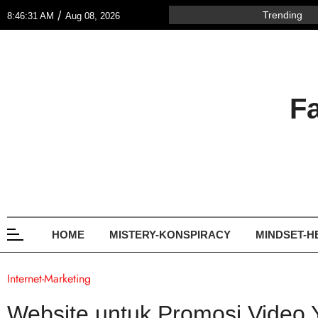
/
Trending
8:46:31 AM
Aug 08, 2026
F
HOME
MISTERY-KONSPIRACY
MINDSET-H
Internet-Marketing
Website untuk Promosi Video 