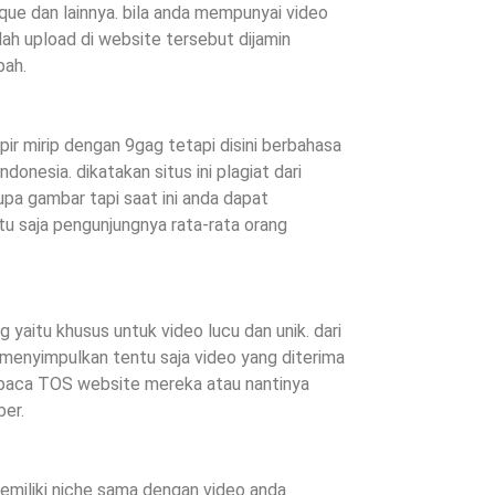
que dan lainnya. bila anda mempunyai video
ah upload di website tersebut dijamin
pah.
mpir mirip dengan 9gag tetapi disini berbahasa
donesia. dikatakan situs ini plagiat dari
rupa gambar tapi saat ini anda dapat
tu saja pengunjungnya rata-rata orang
g yaitu khusus untuk video lucu dan unik. dari
menyimpulkan tentu saja video yang diterima
baca TOS website mereka atau nantinya
ber.
emiliki niche sama dengan video anda