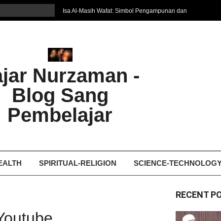
Isa Al-Masih Wafat: Simbol Pengampunan dan
Harapan Baru
7 Cara Efektif Belajar Bahasa Asing
איפה המקום הטוב ביותר לקבל עיסוי אצלי
Ghosting: Menghilang Tanpa Jejak, Tren Toxic
ajar Nurzaman -
yang Bikin Patah Hati
Bukan Seberapa Keras Kita Jatuh, tetapi
Blog Sang
Bagaimana Kita Bangkit Kembali
Dampak Fatherless: Ketika Anak Salah
Pembelajar
Mengartikan Cinta dan Kasih Sayang
EALTH
SPIRITUAL-RELIGION
SCIENCE-TECHNOLOG
RECENT P
Youtube