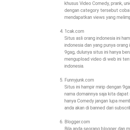
khusus Video Comedy, prank, uni
dengan category tersebut cobal
mendapatkan views yang melim
1cak.com
Situs asli orang indonesia ini ha
indonesia dan yang punya orang in
9gag, dulunya situs ini hanya be
mengupload video di web ini ten
indonesia.
Funnyjunk.com
Situs ini hampir mirip dengan 9ga
nama domainnya saja kita dapat 
hanya Comedy jangan lupa mem
anda akan di banned dari subscri
Blogger.com
Bila anda seorang blogger dan m