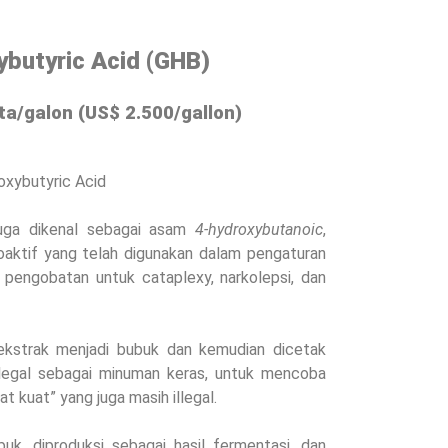
butyric Acid (GHB)
ta/galon (
US
$ 2.500/gallon)
xybutyric Acid
juga dikenal sebagai asam
4-hydroxybutanoic
,
oaktif yang telah digunakan dalam pengaturan
pengobatan untuk cataplexy, narkolepsi, dan
iekstrak menjadi bubuk dan kemudian dicetak
ilegal sebagai minuman keras, untuk mencoba
at kuat” yang juga masih illegal.
k, diproduksi sebagai hasil fermentasi, dan