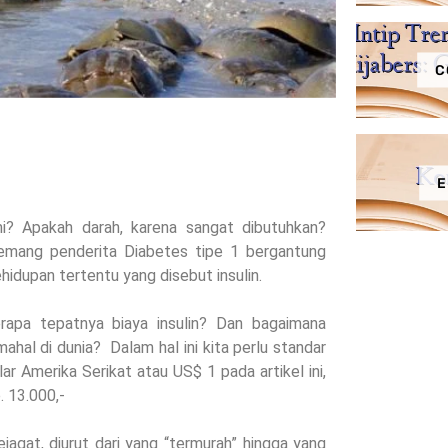
C
E
i? Apakah darah, karena sangat dibutuhkan?
Memang penderita Diabetes tipe 1 bergantung
idupan tertentu yang disebut insulin.
apa tepatnya biaya insulin?
Dan bagaimana
 mahal di dunia?
Dalam hal ini kita perlu standar
lar Amerika Serikat atau US$ 1 pada artikel ini,
 13.000,-
ejagat, diurut dari yang “termurah” hingga yang