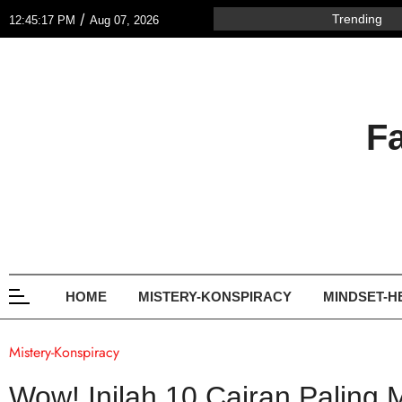
/
Trending
12:45:17 PM
Aug 07, 2026
F
HOME
MISTERY-KONSPIRACY
MINDSET-H
Mistery-Konspiracy
Wow! Inilah 10 Cairan Paling 