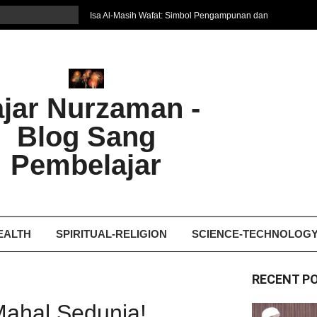
Isa Al-Masih Wafat: Simbol Pengampunan dan
Harapan Baru
7 Cara Efektif Belajar Bahasa Asing
איפה המקום הטוב ביותר לקבל עיסוי אצלי
Ghosting: Menghilang Tanpa Jejak, Tren Toxic
ajar Nurzaman -
yang Bikin Patah Hati
Bukan Seberapa Keras Kita Jatuh, tetapi
Blog Sang
Bagaimana Kita Bangkit Kembali
Dampak Fatherless: Ketika Anak Salah
Pembelajar
Mengartikan Cinta dan Kasih Sayang
EALTH
SPIRITUAL-RELIGION
SCIENCE-TECHNOLOG
RECENT P
Mahal Sedunia!