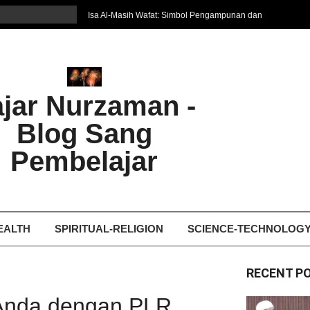
Isa Al-Masih Wafat: Simbol Pengampunan dan
Harapan Baru
7 Cara Efektif Belajar Bahasa Asing
איפה המקום הטוב ביותר לקבל עיסוי אצלי
Ghosting: Menghilang Tanpa Jejak, Tren Toxic
ajar Nurzaman -
yang Bikin Patah Hati
Bukan Seberapa Keras Kita Jatuh, tetapi
Blog Sang
Bagaimana Kita Bangkit Kembali
Dampak Fatherless: Ketika Anak Salah
Pembelajar
Mengartikan Cinta dan Kasih Sayang
EALTH
SPIRITUAL-RELIGION
SCIENCE-TECHNOLOG
RECENT P
 Anda dengan PLR