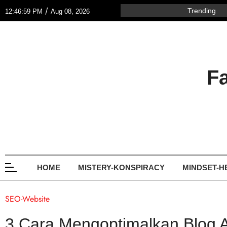
/
Trending
12:46:59 PM
Aug 08, 2026
F
HOME
MISTERY-KONSPIRACY
MINDSET-H
SEO-Website
3 Cara Mengoptimalkan Blog