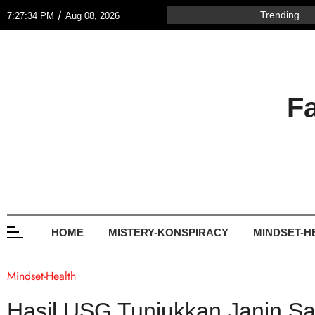
/
Trending
7:27:34 PM
Aug 08, 2026
F
HOME
MISTERY-KONSPIRACY
MINDSET-H
Mindset-Health
Hasil USG Tunjukkan Janin Sa