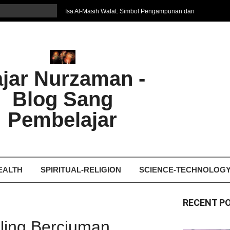
Isa Al-Masih Wafat: Simbol Pengampunan dan
Harapan Baru
7 Cara Efektif Belajar Bahasa Asing
איפה המקום הטוב ביותר לקבל עיסוי אצלי
Ghosting: Menghilang Tanpa Jejak, Tren Toxic
ajar Nurzaman -
yang Bikin Patah Hati
Bukan Seberapa Keras Kita Jatuh, tetapi
Blog Sang
Bagaimana Kita Bangkit Kembali
Dampak Fatherless: Ketika Anak Salah
Pembelajar
Mengartikan Cinta dan Kasih Sayang
EALTH
SPIRITUAL-RELIGION
SCIENCE-TECHNOLOG
RECENT P
ling Berciuman