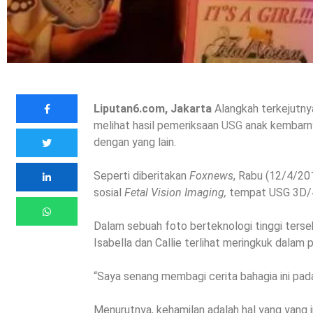
Liputan6.com, Jakarta
Alangkah terkejutnya 
melihat hasil pemeriksaan
USG
anak kembarny
dengan yang lain.
Seperti diberitakan
Foxnews
, Rabu (12/4/201
sosial
Fetal Vision Imaging,
tempat USG 3D/4D
Dalam sebuah foto berteknologi tinggi terseb
Isabella dan Callie terlihat meringkuk dalam 
“Saya senang membagi cerita bahagia ini pada 
Menurutnya, kehamilan adalah hal yang yang in