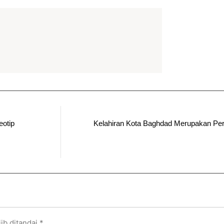
eotip
Kelahiran Kota Baghdad Merupakan Per
ib ditandai
*