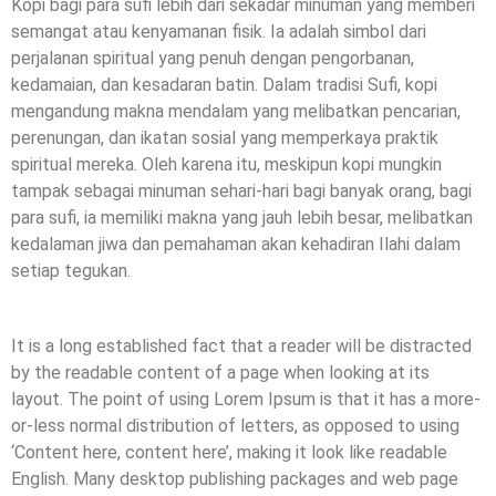
Kopi bagi para sufi lebih dari sekadar minuman yang memberi
semangat atau kenyamanan fisik. Ia adalah simbol dari
perjalanan spiritual yang penuh dengan pengorbanan,
kedamaian, dan kesadaran batin. Dalam tradisi Sufi, kopi
mengandung makna mendalam yang melibatkan pencarian,
perenungan, dan ikatan sosial yang memperkaya praktik
spiritual mereka. Oleh karena itu, meskipun kopi mungkin
tampak sebagai minuman sehari-hari bagi banyak orang, bagi
para sufi, ia memiliki makna yang jauh lebih besar, melibatkan
kedalaman jiwa dan pemahaman akan kehadiran Ilahi dalam
setiap tegukan.
It is a long established fact that a reader will be distracted
by the readable content of a page when looking at its
layout. The point of using Lorem Ipsum is that it has a more-
or-less normal distribution of letters, as opposed to using
‘Content here, content here’, making it look like readable
English. Many desktop publishing packages and web page