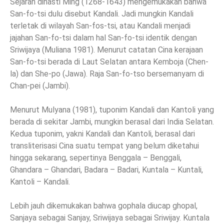
Sejarah dinasti Ming (1268-1643) mengemukakan bahwa
San-fo-tsi dulu disebut Kandali. Jadi mungkin Kandali
terletak di wilayah San-fos-tsi, atau Kandali menjadi
jajahan San-fo-tsi dalam hal San-fo-tsi identik dengan
Sriwijaya (Muliana 1981). Menurut catatan Cina kerajaan
San-fo-tsi berada di Laut Selatan antara Kemboja (Chen-
la) dan She-po (Jawa). Raja San-fo-tso bersemanyam di
Chan-pei (Jambi).
Menurut Mulyana (1981), tuponim Kandali dan Kantoli yang
berada di sekitar Jambi, mungkin berasal dari India Selatan.
Kedua tuponim, yakni Kandali dan Kantoli, berasal dari
transliterisasi Cina suatu tempat yang belum diketahui
hingga sekarang, sepertinya Benggala – Benggali,
Ghandara – Ghandari, Badara – Badari, Kuntala – Kuntali,
Kantoli – Kandali.
Lebih jauh dikemukakan bahwa gophala diucap ghopal,
Sanjaya sebagai Sanjay, Sriwijaya sebagai Sriwijay. Kuntala