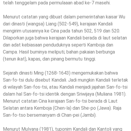
telah tenggelam pada permulaaan abad ke-7 masehi.
Menurut catatan yang dibuat dalam pemerintahan kaisar Wu
dari dinasti (wangsa) Liang (502-549), kerajaan Kandali
mengirim utusannya ke Cina pada tahun 502, 519 dan 520.
Dilaporkan juga bahwa kerajaan Kandali berada di laut selatan
dan adat kebiasaan penduduknya seperti Kamboja dan
Campa. Hasil buminya meliputi; bahan pakaian berbunga
(tenun ikat), kapas, dan pinang bermutu tinggi.
Sejarah dinasti Ming (1268-1643) mengemukakan bahwa
San-fo-tsi dulu disebut Kandali. Jadi mungkin Kandali terletak
di wilayah San-fos-tsi, atau Kandali menjadi jajahan San-fo-tsi
dalam hal San-fo-tsi identik dengan Sriwijaya (Muliana 1981).
Menurut catatan Cina kerajaan San-fo-tsi berada di Laut
Selatan antara Kemboja (Chen-la) dan She-po (Jawa). Raja
San-fo-tso bersemanyam di Chan-pei (Jambi).
Menurut Mulyana (1981), tuponim Kandali dan Kantoli yang