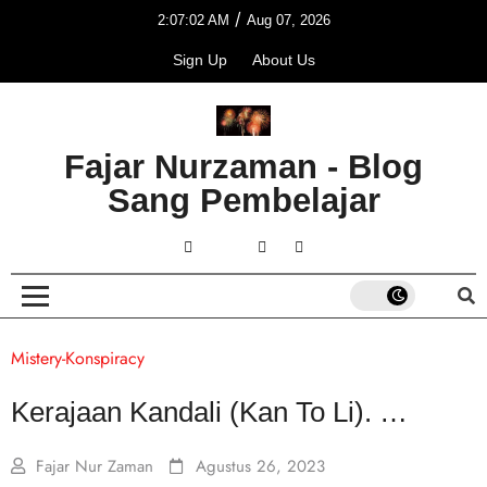
/
2:07:02 AM
Aug 07, 2026
Sign Up
About Us
Fajar Nurzaman - Blog
Sang Pembelajar
Mistery-Konspiracy
Kerajaan Kandali (Kan To Li). …
Fajar Nur Zaman
Agustus 26, 2023