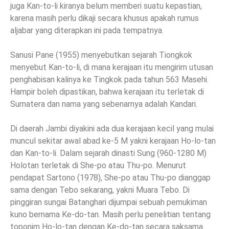
juga Kan-to-li kiranya belum memberi suatu kepastian,
karena masih perlu dikaji secara khusus apakah rumus
aljabar yang diterapkan ini pada tempatnya.
Sanusi Pane (1955) menyebutkan sejarah Tiongkok
menyebut Kan-to-li, di mana kerajaan itu mengirim utusan
penghabisan kalinya ke Tingkok pada tahun 563 Masehi.
Hampir boleh dipastikan, bahwa kerajaan itu terletak di
Sumatera dan nama yang sebenarnya adalah Kandari.
Di daerah Jambi diyakini ada dua kerajaan kecil yang mulai
muncul sekitar awal abad ke-5 M yakni kerajaan Ho-lo-tan
dan Kan-to-li. Dalam sejarah dinasti Sung (960-1280 M)
Holotan terletak di She-po atau Thu-po. Menurut
pendapat Sartono (1978), She-po atau Thu-po dianggap
sama dengan Tebo sekarang, yakni Muara Tebo. Di
pinggiran sungai Batanghari dijumpai sebuah pemukiman
kuno bernama Ke-do-tan. Masih perlu penelitian tentang
toponim Ho-lo-tan dengan Ke-do-tan secara saksama.