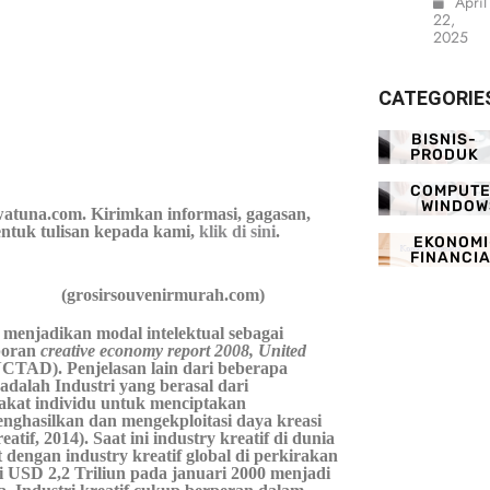
April
22,
2025
CATEGORIE
BISNIS-
PRODUK
COMPUTE
WINDOW
atuna.com. Kirimkan informasi, gagasan,
ntuk tulisan kepada kami,
klik di sini
.
EKONOMI
FINANCI
(grosirsouvenirmurah.com)
 menjadikan modal intelektual sebagai
aporan
creative economy report 2008, United
CTAD). Penjelasan lain dari beberapa
dalah Industri yang berasal dari
bakat individu untuk menciptakan
enghasilkan dan mengekploitasi daya kreasi
atif, 2014). Saat ini industry kreatif di dunia
 dengan industry kreatif global di perkirakan
USD 2,2 Triliun pada januari 2000 menjadi