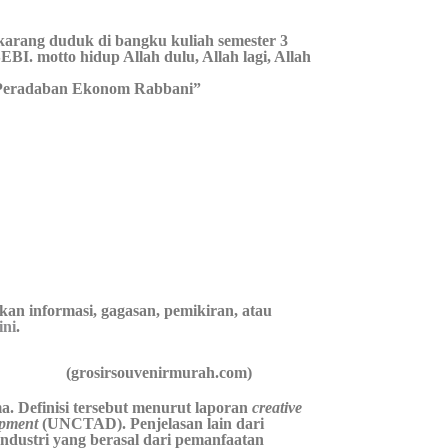
ekarang duduk di bangku kuliah semester 3
I. motto hidup Allah dulu, Allah lagi, Allah
n Peradaban Ekonom Rabbani”
an informasi, gagasan, pemikiran, atau
ini
.
(grosirsouvenirmurah.com)
a. Definisi tersebut menurut laporan
creative
opment
(UNCTAD). Penjelasan lain dari
ndustri yang berasal dari pemanfaatan