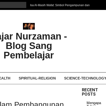
Isa Al-Masih Wafat: Simbol Pengampunan dan
Harapan Baru
7 Cara Efektif Belajar Bahasa Asing
איפה המקום הטוב ביותר לקבל עיסוי אצלי
Ghosting: Menghilang Tanpa Jejak, Tren Toxic
ajar Nurzaman -
yang Bikin Patah Hati
Bukan Seberapa Keras Kita Jatuh, tetapi
Blog Sang
Bagaimana Kita Bangkit Kembali
Dampak Fatherless: Ketika Anak Salah
Pembelajar
Mengartikan Cinta dan Kasih Sayang
EALTH
SPIRITUAL-RELIGION
SCIENCE-TECHNOLOG
RECENT
POSTS
 dalam Pembangunan
Mengapa