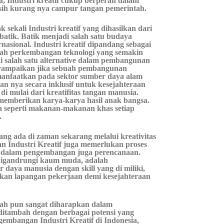
a, Industri kreatif cukup berperan dalam
sih kurang nya campur tangan pemerintah.
k sekali Industri kreatif yang dihasilkan dari
batik. Batik menjadi salah satu budaya
nasional. Industri kreatif dipandang sebagai
engah perkembangan teknologi yang semakin
gai salah satu alternative dalam pembangunan
enyampaikan jika sebuah pembangunan
manfaatkan pada sektor sumber daya alam
n nya secara inklusif untuk kesejahteraan
 di mulai dari kreatifitas tangan manusia.
 memberikan karya-karya hasil anak bangsa.
a seperti makanan-makanan khas setiap
.
ng ada di zaman sekarang melalui kreativitas
n Industri Kreatif juga memerlukan proses
k dalam pengembangan juga perencanaan.
k digandrungi kaum muda, adalah
aya manusia dengan skill yang di miliki,
kan lapangan pekerjaan demi kesejahteraan
ah pun sangat diharapkan dalam
 ditambah dengan berbagai potensi yang
gembangan Industri Kreatif di Indonesia,