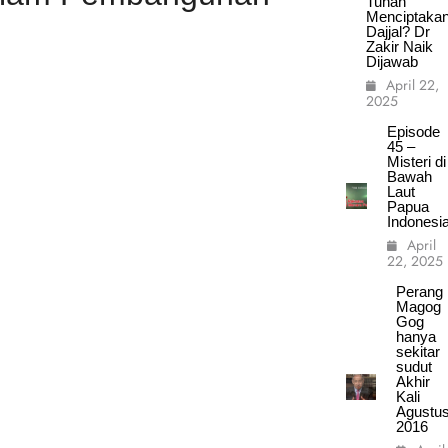
Tuhan
Menciptaka
Dajjal? Dr
Zakir Naik
Dijawab
April 22,
2025
Episode
45 –
Misteri di
Bawah
Laut
Papua
Indonesi
April
22, 2025
Perang
Magog
Gog
hanya
sekitar
sudut
Akhir
Kali
Agustu
2016