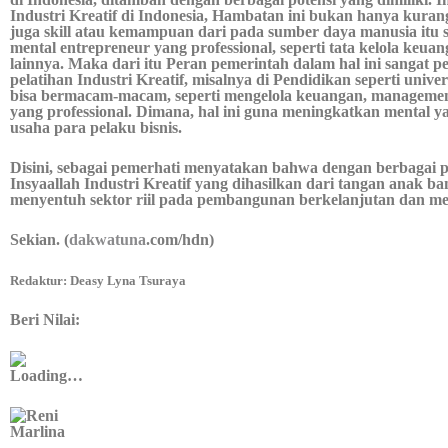
Industri Kreatif di Indonesia, Hambatan ini bukan hanya kur
juga skill atau kemampuan dari pada sumber daya manusia itu s
mental entrepreneur yang professional, seperti tata kelola keua
lainnya. Maka dari itu Peran pemerintah dalam hal ini sangat p
pelatihan Industri Kreatif, misalnya di Pendidikan seperti univer
bisa bermacam-macam, seperti mengelola keuangan, managemen
yang professional. Dimana, hal ini guna meningkatkan mental 
usaha para pelaku bisnis.
Disini, sebagai pemerhati menyatakan bahwa dengan berbagai p
Insyaallah Industri Kreatif yang dihasilkan dari tangan anak b
menyentuh sektor riil pada pembangunan berkelanjutan dan m
Sekian. (
dakwatuna
.com/hdn)
Redaktur:
Deasy Lyna Tsuraya
Beri Nilai:
Loading…