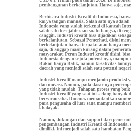
USD 6,1 Triliun pada tahun 2020. Di Indonesi
pembangunan berkelanjutan. Hanya saja, ma
Berbicara Industri Kreatif di Indonesia, banya
karya tangan manusia. Salah satu nya adalah 
Indonesia yang sudah terkenal di kancah Inter
salah satu kesejahteraan suatu bangsa, di t
canggih. Industri kreatif bisa dijadikan seba
berkelanjutan. Sebagai Pemerhati, disini m
berkelanjutan hanya terpaku atau hanya me
saja, di anggap masih kurang dalam pemerataa
masyarakat. Peran Industri kreatif disini, bisa
Indonesia dengan sejuta potensi nya, mampu
Bukan hanya Batik, namun kreativitas lainny
daerah yang menjadi salah satu potensi negeri
Industri Kreatif mampu menjamin produksi ya
dan inovasi. Namun, pada dasar nya penerapa
yang tidak mudah. Tahapan proses yang bai
Industri Kreatif yang saat ini sedang banya
berwirausaha. Dimana, memanfaatkan sumber d
para pengusaha di luar sana mampu memberi
khalayak.
Namun, dukungan dan support dari pemerint
pengembangan Industri Kreatif di Indonesia,
dimiliki. Ini menjadi salah satu hambatan Pen