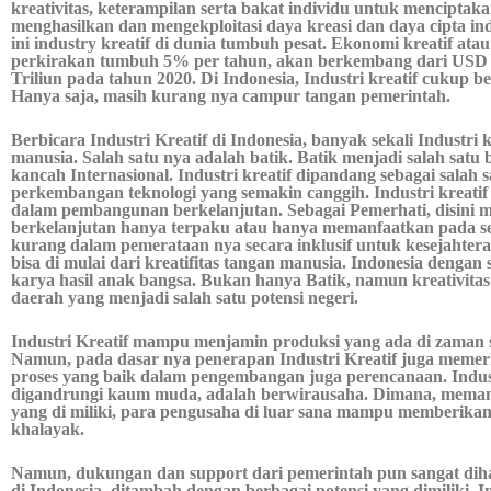
kreativitas, keterampilan serta bakat individu untuk menciptak
menghasilkan dan mengekploitasi daya kreasi dan daya cipta indi
ini industry kreatif di dunia tumbuh pesat. Ekonomi kreatif atau 
perkirakan tumbuh 5% per tahun, akan berkembang dari USD 2
Triliun pada tahun 2020. Di Indonesia, Industri kreatif cukup
Hanya saja, masih kurang nya campur tangan pemerintah.
Berbicara Industri Kreatif di Indonesia, banyak sekali Industri 
manusia. Salah satu nya adalah batik. Batik menjadi salah satu
kancah Internasional. Industri kreatif dipandang sebagai salah 
perkembangan teknologi yang semakin canggih. Industri kreatif b
dalam pembangunan berkelanjutan. Sebagai Pemerhati, disini
berkelanjutan hanya terpaku atau hanya memanfaatkan pada se
kurang dalam pemerataan nya secara inklusif untuk kesejahteraa
bisa di mulai dari kreatifitas tangan manusia. Indonesia denga
karya hasil anak bangsa. Bukan hanya Batik, namun kreativita
daerah yang menjadi salah satu potensi negeri.
Industri Kreatif mampu menjamin produksi yang ada di zaman se
Namun, pada dasar nya penerapan Industri Kreatif juga memer
proses yang baik dalam pengembangan juga perencanaan. Indust
digandrungi kaum muda, adalah berwirausaha. Dimana, memanf
yang di miliki, para pengusaha di luar sana mampu memberikan
khalayak.
Namun, dukungan dan support dari pemerintah pun sangat dih
di Indonesia, ditambah dengan berbagai potensi yang dimiliki.