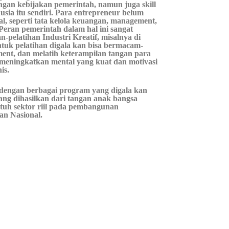
an kebijakan pemerintah, namun juga skill
ia itu sendiri. Para entrepreneur belum
al, seperti tata kelola keuangan, management,
u Peran pemerintah dalam hal ini sangat
-pelatihan Industri Kreatif, misalnya di
entuk pelatihan digala kan bisa bermacam-
ent, dan melatih keterampilan tangan para
 meningkatkan mental yang kuat dan motivasi
is.
 dengan berbagai program yang digala kan
yang dihasilkan dari tangan anak bangsa
tuh sektor riil pada pembangunan
an Nasional.