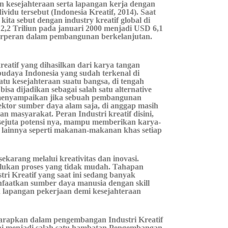
an kesejahteraan serta lapangan kerja dengan
vidu tersebut (Indonesia Kreatif, 2014). Saat
kita sebut dengan industry kreatif global di
,2 Triliun pada januari 2000 menjadi USD 6,1
 berperan dalam pembangunan berkelanjutan.
kreatif yang dihasilkan dari karya tangan
 budaya Indonesia yang sudah terkenal di
satu kesejahteraan suatu bangsa, di tengah
isa dijadikan sebagai salah satu alternative
 menyampaikan jika sebuah pembangunan
ktor sumber daya alam saja, di anggap masih
n masyarakat. Peran Industri kreatif disini,
n sejuta potensi nya, mampu memberikan karya-
s lainnya seperti makanan-makanan khas setiap
karang melalui kreativitas dan inovasi.
lukan proses yang tidak mudah. Tahapan
ri Kreatif yang saat ini sedang banyak
aatkan sumber daya manusia dengan skill
 lapangan pekerjaan demi kesejahteraan
arapkan dalam pengembangan Industri Kreatif
 Ini menjadi salah satu hambatan Pengembangan