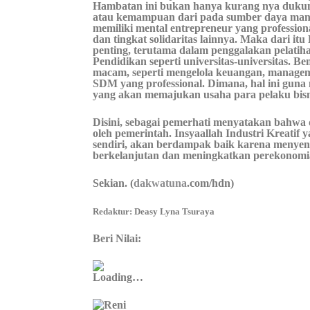
Hambatan ini bukan hanya kurang nya dukung
atau kemampuan dari pada sumber daya manus
memiliki mental entrepreneur yang profession
dan tingkat solidaritas lainnya. Maka dari it
penting, terutama dalam penggalakan pelatihan
Pendidikan seperti universitas-universitas. B
macam, seperti mengelola keuangan, managem
SDM yang professional. Dimana, hal ini guna
yang akan memajukan usaha para pelaku bisn
Disini, sebagai pemerhati menyatakan bahwa
oleh pemerintah. Insyaallah Industri Kreatif 
sendiri, akan berdampak baik karena menyen
berkelanjutan dan meningkatkan perekonomi
Sekian. (
dakwatuna
.com/hdn)
Redaktur:
Deasy Lyna Tsuraya
Beri Nilai:
Loading…