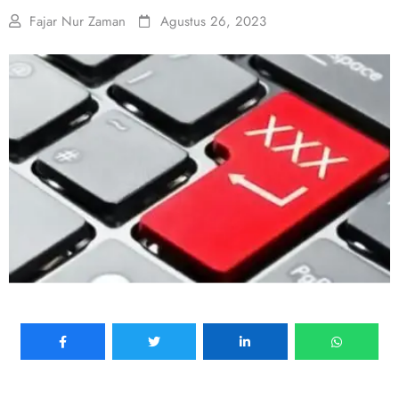
Fajar Nur Zaman
Agustus 26, 2023