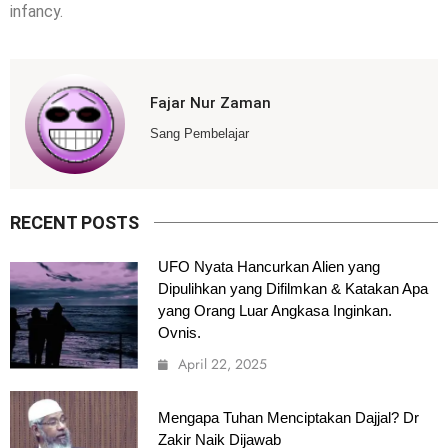
infancy.
Fajar Nur Zaman
Sang Pembelajar
RECENT POSTS
UFO Nyata Hancurkan Alien yang
Dipulihkan yang Difilmkan & Katakan Apa
yang Orang Luar Angkasa Inginkan.
Ovnis.
April 22, 2025
Mengapa Tuhan Menciptakan Dajjal? Dr
Zakir Naik Dijawab