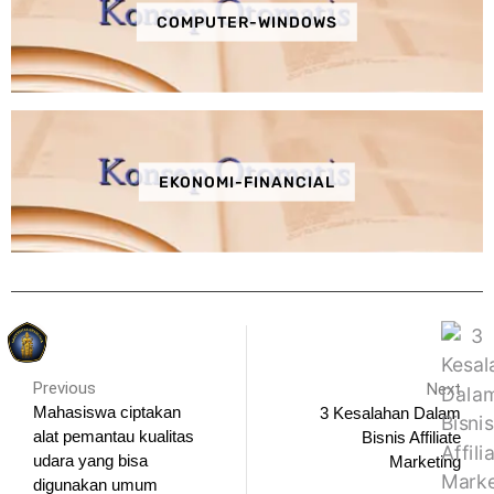
COMPUTER-WINDOWS
EKONOMI-FINANCIAL
Previous
Next
Mahasiswa ciptakan
3 Kesalahan Dalam
alat pemantau kualitas
Bisnis Affiliate
udara yang bisa
Marketing
digunakan umum