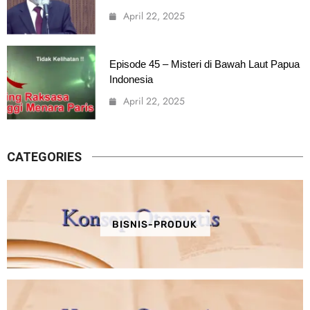
April 22, 2025
Episode 45 – Misteri di Bawah Laut Papua
Indonesia
April 22, 2025
CATEGORIES
BISNIS-PRODUK