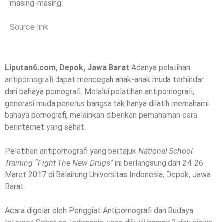
masing-masing.
Source link
Liputan6.com, Depok, Jawa Barat
Adanya pelatihan
antipornografi
dapat mencegah anak-anak muda terhindar
dari bahaya pornografi. Melalui pelatihan antipornografi,
generasi muda penerus bangsa tak hanya dilatih memahami
bahaya pornografi, melainkan diberikan pemahaman cara
berinternet yang sehat.
Pelatihan antipornografi yang bertajuk
National School
Training “Fight The New Drugs”
ini berlangsung dari 24-26
Maret 2017 di Balairung Universitas Indonesia, Depok, Jawa
Barat.
Acara digelar oleh Penggiat Antipornografi dan Budaya