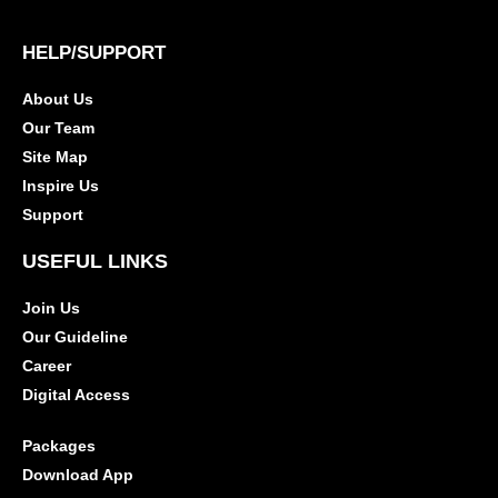
HELP/SUPPORT
About Us
Our Team
Site Map
Inspire Us
Support
USEFUL LINKS
Join Us
Our Guideline
Career
Digital Access
Packages
Download App