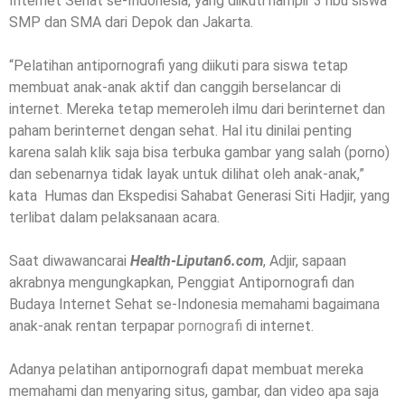
Internet Sehat se-Indonesia, yang diikuti hampir 3 ribu siswa
SMP dan SMA dari Depok dan Jakarta.
“Pelatihan antipornografi yang diikuti para siswa tetap
membuat anak-anak aktif dan canggih berselancar di
internet. Mereka tetap memeroleh ilmu dari berinternet dan
paham berinternet dengan sehat. Hal itu dinilai penting
karena salah klik saja bisa terbuka gambar yang salah (porno)
dan sebenarnya tidak layak untuk dilihat oleh anak-anak,”
kata Humas dan Ekspedisi Sahabat Generasi Siti Hadjir, yang
terlibat dalam pelaksanaan acara.
Saat diwawancarai
Health-Liputan6.com
, Adjir, sapaan
akrabnya mengungkapkan, Penggiat Antipornografi dan
Budaya Internet Sehat se-Indonesia memahami bagaimana
anak-anak rentan terpapar
pornografi
di internet.
Adanya pelatihan antipornografi dapat membuat mereka
memahami dan menyaring situs, gambar, dan video apa saja