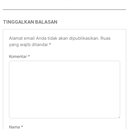
TINGGALKAN BALASAN
Alamat email Anda tidak akan dipublikasikan.
Ruas
yang wajib ditandai
*
Komentar
*
Nama
*