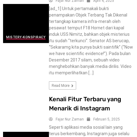
Fajar Nur Zaman
April 4, 2025
[ad_1] Untuk pertamakali bukti
penampakan Objek Terbang Tak Dikenal
tertangkap kamera infra-merah oleh
pesawat temput F18 Hornet dari kapal
induk USS Nimitz, bahkan objek misterius
MISTERY-KONSPIRACY
itu sudah “terkunci”. Senator AS berucap,
“Sekaramg kita punya bukti saintifik” (“Now
we have scientific evidence!”). Pada bulan
Desember 2017 silam, sebuah video
menghebohkan banyak media dirilis. Video
itu memperlihatkan […]
Read More
Kenali Fitur Terbaru yang
Menarik di Instagram
Fajar Nur Zaman
Februari 5, 2025
Seperti aplikasi media sosial lain yang
terus berkembang, Instagram juga selalu