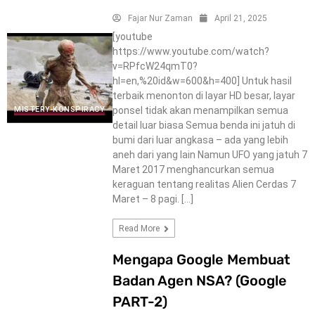
Fajar Nur Zaman
April 21, 2025
[youtube
https://www.youtube.com/watch?
v=RPfcW24qmT0?
hl=en,%20id&w=600&h=400] Untuk hasil
terbaik menonton di layar HD besar, layar
ponsel tidak akan menampilkan semua
MISTERY-KONSPIRACY
detail luar biasa Semua benda ini jatuh di
bumi dari luar angkasa – ada yang lebih
aneh dari yang lain Namun UFO yang jatuh 7
Maret 2017 menghancurkan semua
keraguan tentang realitas Alien Cerdas 7
Maret – 8 pagi. […]
Read More
Mengapa Google Membuat
Badan Agen NSA? (Google
PART-2)