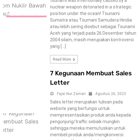
tsunami was intentionally caused by a
nuclear weapon detonated in a strategic
position under the ocean! Tsunami
MISTERY-KONSPIRACY
Sumatra atau Tsumani Samudera Hindia
atau lebih sering disebut sebagai Tsunami
Aceh yang terjadi pada 26 Desember tahun
2004 silam, masih merupakan kontroversi
yang […]
Read More
7 Kegunaan Membuat Sales
Letter
Fajar Nur Zaman
Agustus 26, 2023
Sales letter merupakan tulisan pada
website yang berfungsi untuk
mempresentasikan produk anda kepada
pengunjung/traffic sebaik mungkin
sehingga mereka memutuskan untuk
membeli produk anda/mengkonversi