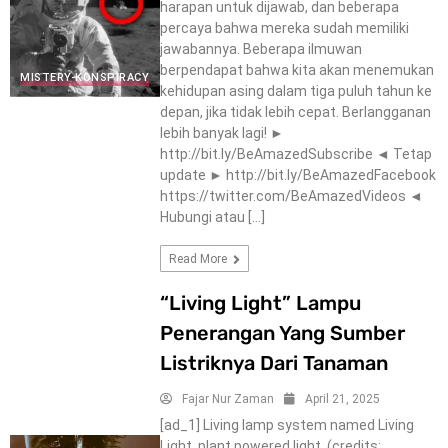
harapan untuk dijawab, dan beberapa
percaya bahwa mereka sudah memiliki
jawabannya. Beberapa ilmuwan
berpendapat bahwa kita akan menemukan
MISTERY-KONSPIRACY
kehidupan asing dalam tiga puluh tahun ke
depan, jika tidak lebih cepat. Berlangganan
lebih banyak lagi! ►
http://bit.ly/BeAmazedSubscribe ◄ Tetap
update ► http://bit.ly/BeAmazedFacebook
https://twitter.com/BeAmazedVideos ◄
Hubungi atau […]
Read More
“Living Light” Lampu
Penerangan Yang Sumber
Listriknya Dari Tanaman
Fajar Nur Zaman
April 21, 2025
[ad_1] Living lamp system named Living
Light, plant powered light. (credits: