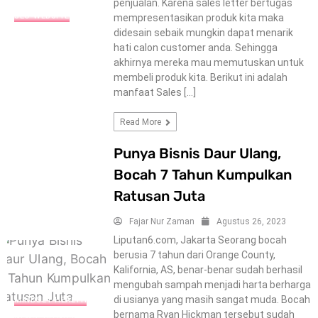
penjualan. Karena sales letter bertugas
SEO-WEBSITE
mempresentasikan produk kita maka
didesain sebaik mungkin dapat menarik
hati calon customer anda. Sehingga
akhirnya mereka mau memutuskan untuk
membeli produk kita. Berikut ini adalah
manfaat Sales […]
Read More
Punya Bisnis Daur Ulang,
Bocah 7 Tahun Kumpulkan
Ratusan Juta
Fajar Nur Zaman
Agustus 26, 2023
Liputan6.com, Jakarta Seorang bocah
berusia 7 tahun dari Orange County,
Kalifornia, AS, benar-benar sudah berhasil
mengubah sampah menjadi harta berharga
di usianya yang masih sangat muda. Bocah
MINDSET-HEALTH
bernama Ryan Hickman tersebut sudah
NEWS-TRENDS