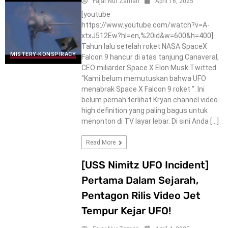
Fajar Nur Zaman
April 16, 2025
[youtube
https://www.youtube.com/watch?v=A-
xtxJ512Ew?hl=en,%20id&w=600&h=400]
Tahun lalu setelah roket NASA SpaceX
MISTERY-KONSPIRACY
Falcon 9 hancur di atas tanjung Canaveral,
CEO miliarder Space X Elon Musk Twitted
"Kami belum memutuskan bahwa UFO
menabrak Space X Falcon 9 roket ". Ini
belum pernah terlihat Kryan channel video
high definition yang paling bagus untuk
menonton di TV layar lebar. Di sini Anda […]
Read More
[USS Nimitz UFO Incident]
Pertama Dalam Sejarah,
Pentagon Rilis Video Jet
Tempur Kejar UFO!