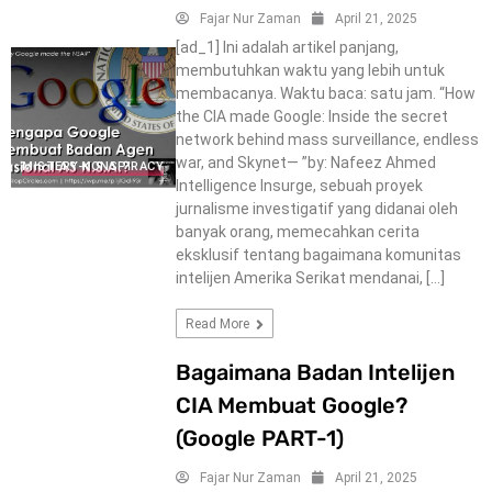
Fajar Nur Zaman
April 21, 2025
[ad_1] Ini adalah artikel panjang,
membutuhkan waktu yang lebih untuk
membacanya. Waktu baca: satu jam. “How
the CIA made Google: Inside the secret
network behind mass surveillance, endless
war, and Skynet— ”by: Nafeez Ahmed
MISTERY-KONSPIRACY
Intelligence Insurge, sebuah proyek
jurnalisme investigatif yang didanai oleh
banyak orang, memecahkan cerita
eksklusif tentang bagaimana komunitas
intelijen Amerika Serikat mendanai, […]
Read More
Bagaimana Badan Intelijen
CIA Membuat Google?
(Google PART-1)
Fajar Nur Zaman
April 21, 2025