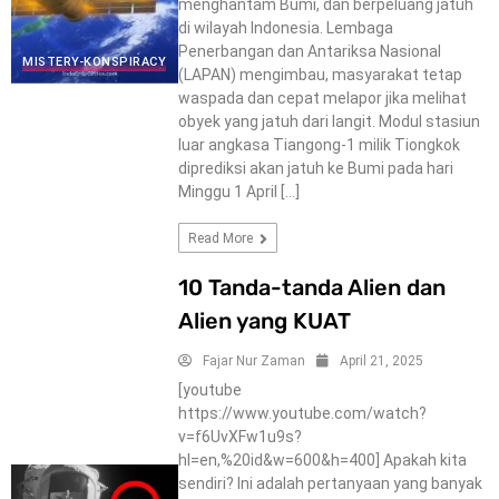
menghantam Bumi, dan berpeluang jatuh
di wilayah Indonesia. Lembaga
Penerbangan dan Antariksa Nasional
MISTERY-KONSPIRACY
(LAPAN) mengimbau, masyarakat tetap
waspada dan cepat melapor jika melihat
obyek yang jatuh dari langit. Modul stasiun
luar angkasa Tiangong-1 milik Tiongkok
diprediksi akan jatuh ke Bumi pada hari
Minggu 1 April […]
Read More
10 Tanda-tanda Alien dan
Alien yang KUAT
Fajar Nur Zaman
April 21, 2025
[youtube
https://www.youtube.com/watch?
v=f6UvXFw1u9s?
hl=en,%20id&w=600&h=400] Apakah kita
sendiri? Ini adalah pertanyaan yang banyak