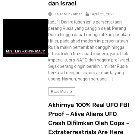
dan Israel
Fajar Nur Zaman
April 22, 2025
[ad_1] Dari ratusan jenis persenjataan
perang Rusia yang canggih sejak Perang
Dunia hingga dapat mengalahkan pasukan
Hitler, pada abad modern ini persenjataan
Rusia makin bertambah canggih hingga
MISTERY-KONSPIRACY
ditakuti oleh Nazi abad modern, yaitu blok
imperialis, pro-NATO dan negara pro Israel.
Sejak perang dingin berakhir, militer Rusia
berkutat dengan sistem alutsista yang
usang. Namun, negeri beruang […]
Read More
Akhirnya 100% Real UFO FBI
Proof – Alive Aliens UFO
Crash Difilmkan Oleh Cops –
Extraterrestrials Are Here