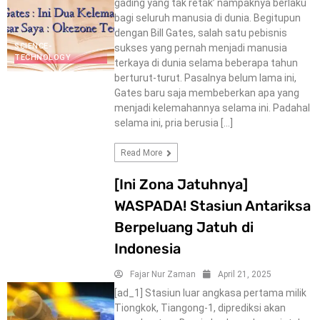
gading yang tak retak’ nampaknya berlaku
bagi seluruh manusia di dunia. Begitupun
dengan Bill Gates, salah satu pebisnis
SCIENCE-
sukses yang pernah menjadi manusia
TECHNOLOGY
terkaya di dunia selama beberapa tahun
berturut-turut. Pasalnya belum lama ini,
Gates baru saja membeberkan apa yang
menjadi kelemahannya selama ini. Padahal
selama ini, pria berusia […]
Read More
[Ini Zona Jatuhnya]
WASPADA! Stasiun Antariksa
Berpeluang Jatuh di
Indonesia
Fajar Nur Zaman
April 21, 2025
[ad_1] Stasiun luar angkasa pertama milik
Tiongkok, Tiangong-1, diprediksi akan