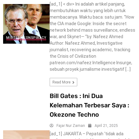
[ad_1] < div> Ini adalah artikel panjang,
membutuhkan waktu yang lebih untuk
membacanya. Waktu baca: satu jam. “How
the CIA made Google: Inside the secret
network behind mass surveillance, endless
war, and Skynet— ”by: Nafeez Ahmed
MISTERY-KONSPIRACY
Author: Nafeez Ahmed, Investigative
journalist, recovering academic, tracking
the Crisis of Civilization
patreon.com/nafeez Intelligence Insurge,
sebuah proyek jurnalisme investigatif […]
Read More
Bill Gates : Ini Dua
Kelemahan Terbesar Saya :
Okezone Techno
Fajar Nur Zaman
April 21, 2025
[ad_1] JAKARTA – Pepatah ‘tidak ada