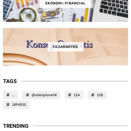
EKONOMI-FINANCIAL
FAJARNOTES
TAGS
...
@alienplanet#
12A
12B
18F4550
TRENDING