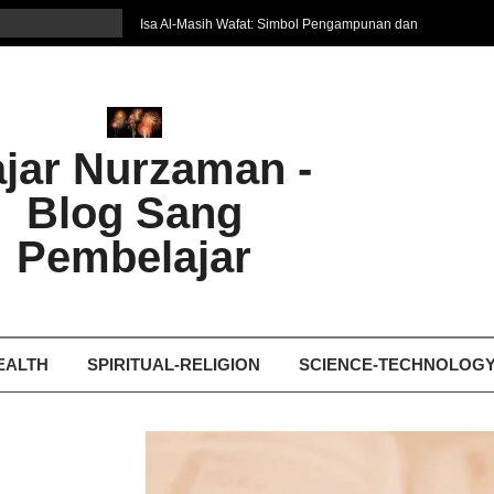
Isa Al-Masih Wafat: Simbol Pengampunan dan
Harapan Baru
7 Cara Efektif Belajar Bahasa Asing
איפה המקום הטוב ביותר לקבל עיסוי אצלי
Ghosting: Menghilang Tanpa Jejak, Tren Toxic
ajar Nurzaman -
yang Bikin Patah Hati
Bukan Seberapa Keras Kita Jatuh, tetapi
Blog Sang
Bagaimana Kita Bangkit Kembali
Dampak Fatherless: Ketika Anak Salah
Pembelajar
Mengartikan Cinta dan Kasih Sayang
EALTH
SPIRITUAL-RELIGION
SCIENCE-TECHNOLOG