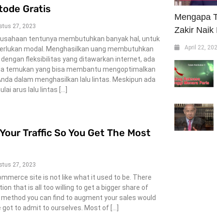
ode Gratis
Mengapa T
stus 27, 2023
Zakir Naik
sahaan tentunya membutuhkan banyak hal, untuk
April 22, 20
erlukan modal. Menghasilkan uang membutuhkan
, dengan fleksibilitas yang ditawarkan internet, ada
nda temukan yang bisa membantu mengoptimalkan
 Anda dalam menghasilkan lalu lintas. Meskipun ada
i arus lalu lintas […]
Your Traffic So You Get The Most
stus 27, 2023
mmerce site is not like what it used to be. There
n that is all too willing to get a bigger share of
 method you can find to augment your sales would
e got to admit to ourselves. Most of […]