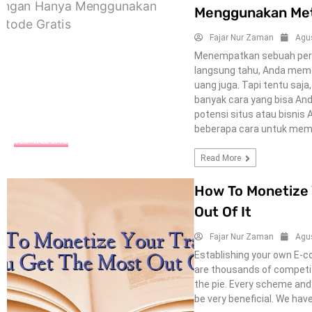
Menggunakan Met
Fajar Nur Zaman
Agu
Menempatkan sebuah peru
langsung tahu, Anda mem
uang juga. Tapi tentu saja
banyak cara yang bisa A
potensi situs atau bisnis
beberapa cara untuk memula
SEO-WEBSITE
Read More
How To Monetize 
Out Of It
Fajar Nur Zaman
Agu
Establishing your own E-co
are thousands of competitio
the pie. Every scheme and
be very beneficial. We hav