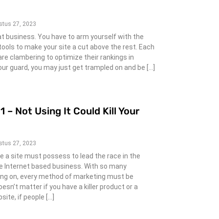
stus 27, 2023
t business. You have to arm yourself with the
ools to make your site a cut above the rest. Each
re clambering to optimize their rankings in
our guard, you may just get trampled on and be […]
1 – Not Using It Could Kill Your
stus 27, 2023
tue a site must possess to lead the race in the
he Internet based business. With so many
oing on, every method of marketing must be
oesn’t matter if you have a killer product or a
ite, if people […]