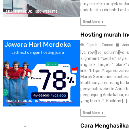
proyek ketika proyek seda
update atau diubah. Lantas
BISNIS-PRODUK
SEO-WEBSITE
Read More
Hosting murah In
Fajar Nur Zaman
Janu
[vc_row][vc_column][vc_s
alignment=”center” style
img_link_target=”_blank”
link=”https://fajarnurza
Murah Seindonesia bebera
kualitasnya memang berkual
penyebab website Anda te
pengunjung Anda kabur, m
yang buruk. 2. Kualitas […]
BISNIS-PRODUK
INTERNET-MARKETING
Read More
Cara Menghasilka