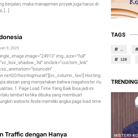
ng berjalan, maka manajemen proyek juga harus di-
, […]
TAGS
donesia
ari 9, 2025
...
ingle_image image=”24913″ img_size=”full”
12B
=”vc_box_shadow_3d” onclick=”custom_link”
 css_animation=”bounceIn”
man.netGO/hostingmurah”][vc_column_text] Hosting
TRENDING
pa alasan yang menyatakan bahwa niagahoster itu
itas. 1. Page Load Time Yang Baik Bisa jadi ini
rlalu lambat ketika dibuka yang membuat
ungkin website Anda memiliki angka page load time
n Traffic dengan Hanya
MISTERY-K