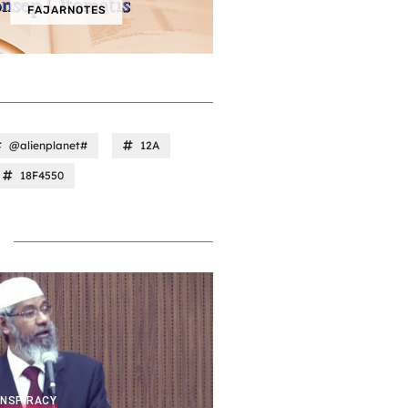
FAJARNOTES
@alienplanet#
12A
18F4550
ONSPIRACY