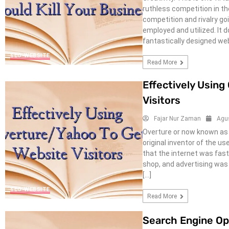
ruthless competition in t
competition and rivalry g
employed and utilized. It d
fantastically designed webs
SEO-WEBSITE
Read More
Effectively Usin
Visitors
Fajar Nur Zaman
Agu
Overture or now known as
original inventor of the u
that the internet was fas
shop, and advertising was 
[…]
SEO-WEBSITE
Read More
Search Engine Op