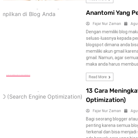
Anantomi Yang Pe
Fajar Nur Zaman
Agu
Dengan memiliki blog mak
seluas-luasnya kepada p
blogspot dimana anda bisa
memiliki akun gmail karena
gmail. Namun, agar semua
maka anda harus membuat 
SEO-WEBSITE
Read More
13 Cara Meningka
Optimization)
Fajar Nur Zaman
Agu
Bagi seorang blogger atau 
penting karena semua blog
terkenal dan bisa menjad