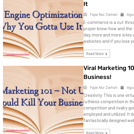
It
Fajar Nur Zaman
Agu
E-commerce is a cut throa
proper know-how and the t
day, more and more sites a
websites and if you lose y
SEO-WEBSITE
Read More
Viral Marketing 10
Business!
Fajar Nur Zaman
Agu
Creativity. This is one vir
ruthless competition in t
competition and rivalry g
employed and utilized. It d
fantastically designed webs
SEO-WEBSITE
Read More