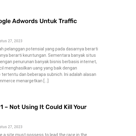
le Adwords Untuk Traffic
stus 27, 2023
lah pelanggan potensial yang pada dasarnya berarti
annya berarti keuntungan. Sementara banyak situs
dengan penurunan banyak bisnis berbasis internet,
ecil menghasilkan uang yang baik dengan
 tertentu dan beberapa subnich. Ini adalah alasan
ommerce menargetkan […]
1 – Not Using It Could Kill Your
stus 27, 2023
tue a site must possess to lead the race in the