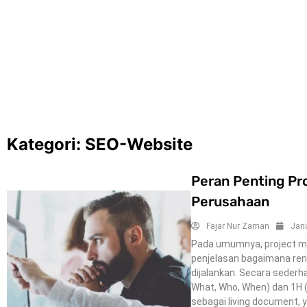
Inilah Alasan Sesungguhnya Mengapa Per
Kuno …
Agustus 27, 2023
Kategori:
SEO-Website
Peran Penting Pr
Perusahaan
Fajar Nur Zaman
Janu
Pada umumnya, project m
penjelasan bagaimana ren
dijalankan. Secara sederh
What, Who, When) dan 1H 
sebagai living document, 