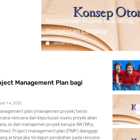
adaban
Keutamaan Puasa Isra Mi’raj: N
Penjelasan Lengkap
Januari 21, 2025
oject Management Plan bagi
ari 14, 2025
anagement plan (manajemen proyek) berisi
cana-rencana dan keputusan suatu proyek akan
ana, isi dari manajemen proyek berupa 4W (Why,
(How). Project management plan (PMP) dianggap
yang artinya jika terdapat perubahan pada rencana