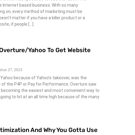
he Internet based business. With so many
oing on, every method of marketing must be
oesn’t matter if you have a killer product or a
ite, if people […]
g Overture/Yahoo To Get Website
stus 27, 2023
 Yahoo because of Yahoo’s takeover, was the
se of the P4P or Pay for Performance. Overture saw
t becoming the easiest and most convenient way to
going to hit at an all time high because of the many
timization And Why You Gotta Use