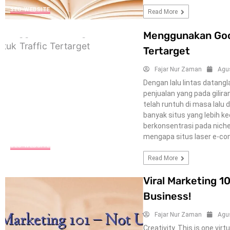
SEO-WEBSITE
Read More
Menggunakan Goog
Tertarget
Fajar Nur Zaman
Agu
Dengan lalu lintas datang
penjualan yang pada gilir
telah runtuh di masa lalu 
banyak situs yang lebih k
berkonsentrasi pada niche
mengapa situs laser e-c
SEO-WEBSITE
Read More
Viral Marketing 10
Business!
Fajar Nur Zaman
Agu
Creativity. This is one vir