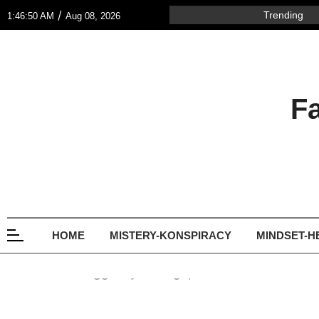
/
Trending
1:46:50 AM
Aug 08, 2026
F
HOME
MISTERY-KONSPIRACY
MINDSET-H