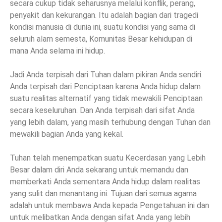
secara cukup tidak seharusnya melalui konflik, perang,
penyakit dan kekurangan. Itu adalah bagian dari tragedi
kondisi manusia di dunia ini, suatu kondisi yang sama di
seluruh alam semesta, Komunitas Besar kehidupan di
mana Anda selama ini hidup.
Jadi Anda terpisah dari Tuhan dalam pikiran Anda sendiri.
Anda terpisah dari Penciptaan karena Anda hidup dalam
suatu realitas alternatif yang tidak mewakili Penciptaan
secara keseluruhan. Dan Anda terpisah dari sifat Anda
yang lebih dalam, yang masih terhubung dengan Tuhan dan
mewakili bagian Anda yang kekal.
Tuhan telah menempatkan suatu Kecerdasan yang Lebih
Besar dalam diri Anda sekarang untuk memandu dan
memberkati Anda sementara Anda hidup dalam realitas
yang sulit dan menantang ini. Tujuan dari semua agama
adalah untuk membawa Anda kepada Pengetahuan ini dan
untuk melibatkan Anda dengan sifat Anda yang lebih