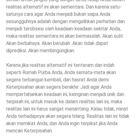
realitas alternatif ini akan sementara. Dan karena satu-
satunya cara agar Anda menjadi bukan siapa Anda
sesungguhnya adalah dengan mengalihkan perhatian dan
menjadi terobsesi oleh keadaan-keadaan sekitar Anda,
maka realitas sementara ini akan bermasalah. Akan sulit.
Akan berbahaya. Akan berubah. Akan tidak dapat
diprediksi. Akan membingungkan.
Karena jika realitas alternatif ini tenteram dan indah
seperti Rumah Purba Anda, Anda semata-mata akan
segera terbangun kembali, dan hasrat Anda demi
Keterpisahan akan segera berakhir. Jadi agar Anda
mempertahankan keadaan ini, keinginan menjadi unik dan
terpisah ini, untuk masuk ke dalam realitas lain ini, maka
realitas lain ini harus sangat menantang. Kalau tidak, minat
Anda terhadapnya akan segera hilang. Realitas lain ini tidak
akan memikat Anda, dan Anda ingin terpikat jika Anda
mencari Keterpisahan.