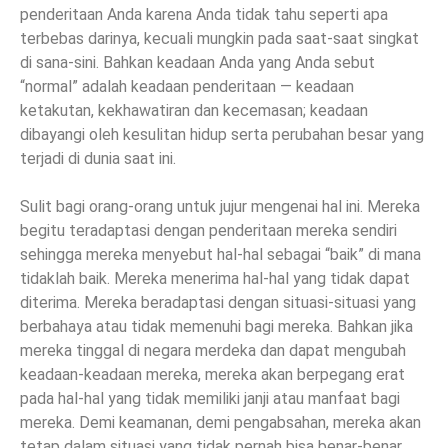
penderitaan Anda karena Anda tidak tahu seperti apa
terbebas darinya, kecuali mungkin pada saat-saat singkat
di sana-sini. Bahkan keadaan Anda yang Anda sebut
“normal” adalah keadaan penderitaan — keadaan
ketakutan, kekhawatiran dan kecemasan; keadaan
dibayangi oleh kesulitan hidup serta perubahan besar yang
terjadi di dunia saat ini.
Sulit bagi orang-orang untuk jujur mengenai hal ini. Mereka
begitu teradaptasi dengan penderitaan mereka sendiri
sehingga mereka menyebut hal-hal sebagai “baik” di mana
tidaklah baik. Mereka menerima hal-hal yang tidak dapat
diterima. Mereka beradaptasi dengan situasi-situasi yang
berbahaya atau tidak memenuhi bagi mereka. Bahkan jika
mereka tinggal di negara merdeka dan dapat mengubah
keadaan-keadaan mereka, mereka akan berpegang erat
pada hal-hal yang tidak memiliki janji atau manfaat bagi
mereka. Demi keamanan, demi pengabsahan, mereka akan
tetap dalam situasi yang tidak pernah bisa benar-benar