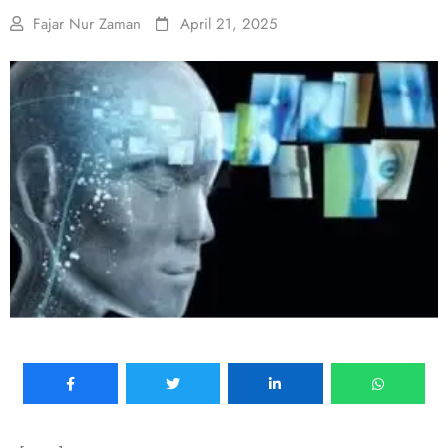
Fajar Nur Zaman
April 21, 2025