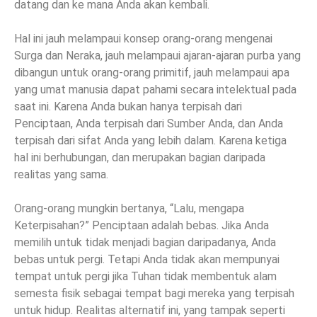
datang dan ke mana Anda akan kembali.
Hal ini jauh melampaui konsep orang-orang mengenai
Surga dan Neraka, jauh melampaui ajaran-ajaran purba yang
dibangun untuk orang-orang primitif, jauh melampaui apa
yang umat manusia dapat pahami secara intelektual pada
saat ini. Karena Anda bukan hanya terpisah dari
Penciptaan, Anda terpisah dari Sumber Anda, dan Anda
terpisah dari sifat Anda yang lebih dalam. Karena ketiga
hal ini berhubungan, dan merupakan bagian daripada
realitas yang sama.
Orang-orang mungkin bertanya, “Lalu, mengapa
Keterpisahan?” Penciptaan adalah bebas. Jika Anda
memilih untuk tidak menjadi bagian daripadanya, Anda
bebas untuk pergi. Tetapi Anda tidak akan mempunyai
tempat untuk pergi jika Tuhan tidak membentuk alam
semesta fisik sebagai tempat bagi mereka yang terpisah
untuk hidup. Realitas alternatif ini, yang tampak seperti