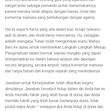
sangat jelas sebagai pemandu untuk menemukannya,
karena mereka telah dilapisi dengan hiasan, ritual dan
komentar manusia yang berhubungan dengan agama.
Hal ini seperti harta yang ada dalam kuil, tetapi terkunci
jauh di dalam, dan Anda harus mencarinya. Itu, sebagian,
adalah mengapa Tuhan telah mengirimkan suatu Wahyu
Baru ke dunia, untuk memberikan Langkah-Langkah Menuju
Pengetahuan dalam bentuk sejelas mungkin yang dapat
diterjemahkan ke dalam bahasa apapun dan dipelajari
secara langsung, secara ampuh, tanpa komentar manusia
dan tanpa beban dan korupsi sejarah yang menindasnya.
Jawaban untuk Keterpisahan telah diberikan begitu
dimulainya. Jawaban tersebut hidup dalam diri Anda hari ini.
Anda memiliki takdir yang lebih besar di dunia, dan Anda
memiliki takdir yang lebih besar melampaui dunia, tidak
peduli siapa Anda — walaupun jika Anda hidup di dunia lain,