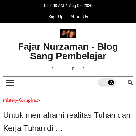
/
8:32:30 AM
Aug 07, 2026
Sign Up
About Us
Fajar Nurzaman - Blog
Sang Pembelajar
Mistery-Konspiracy
Untuk memahami realitas Tuhan dan
Kerja Tuhan di …