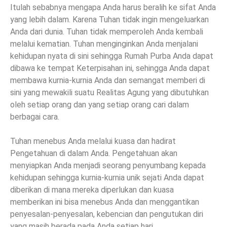
Itulah sebabnya mengapa Anda harus beralih ke sifat Anda
yang lebih dalam. Karena Tuhan tidak ingin mengeluarkan
Anda dari dunia. Tuhan tidak memperoleh Anda kembali
melalui kematian. Tuhan menginginkan Anda menjalani
kehidupan nyata di sini sehingga Rumah Purba Anda dapat
dibawa ke tempat Keterpisahan ini, sehingga Anda dapat
membawa kurnia-kurnia Anda dan semangat memberi di
sini yang mewakili suatu Realitas Agung yang dibutuhkan
oleh setiap orang dan yang setiap orang cari dalam
berbagai cara.
Tuhan menebus Anda melalui kuasa dan hadirat
Pengetahuan di dalam Anda. Pengetahuan akan
menyiapkan Anda menjadi seorang penyumbang kepada
kehidupan sehingga kurnia-kurnia unik sejati Anda dapat
diberikan di mana mereka diperlukan dan kuasa
memberikan ini bisa menebus Anda dan menggantikan
penyesalan-penyesalan, kebencian dan pengutukan diri
yang masih berada pada Anda setiap hari.