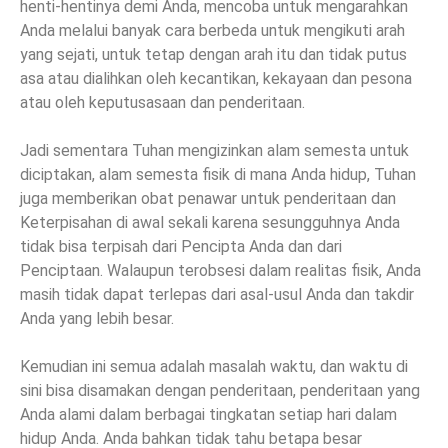
henti-hentinya demi Anda, mencoba untuk mengarahkan
Anda melalui banyak cara berbeda untuk mengikuti arah
yang sejati, untuk tetap dengan arah itu dan tidak putus
asa atau dialihkan oleh kecantikan, kekayaan dan pesona
atau oleh keputusasaan dan penderitaan.
Jadi sementara Tuhan mengizinkan alam semesta untuk
diciptakan, alam semesta fisik di mana Anda hidup, Tuhan
juga memberikan obat penawar untuk penderitaan dan
Keterpisahan di awal sekali karena sesungguhnya Anda
tidak bisa terpisah dari Pencipta Anda dan dari
Penciptaan. Walaupun terobsesi dalam realitas fisik, Anda
masih tidak dapat terlepas dari asal-usul Anda dan takdir
Anda yang lebih besar.
Kemudian ini semua adalah masalah waktu, dan waktu di
sini bisa disamakan dengan penderitaan, penderitaan yang
Anda alami dalam berbagai tingkatan setiap hari dalam
hidup Anda. Anda bahkan tidak tahu betapa besar