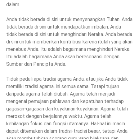
dalam.
Anda tidak berada di sini untuk menyenangkan Tuhan. Anda
tidak berada di sini untuk mendapatkan imbalan. Anda
tidak berada di sini untuk menghindari Neraka. Anda berada
di sini untuk memberikan kontribusi karena itulah yang akan
menebus Anda. Itu adalah bagaimana menghindari Neraka.
Itu adalah bagaimana Anda akan beresonansi dengan
Sumber dan Pencipta Anda.
Tidak peduli apa tradisi agama Anda, atau jika Anda tidak
memiliki tradisi agama, ini semua sama. Tetapi tujuan
daripada agama telah diubah. Agama telah menjadi
mengenai pemujaan pahlawan dan kepatuhan terhadap
gagasan-gagasan dan keyakinan-keyakinan. Agama telah
merosot dengan berjalannya waktu. Agama telah
kehilangan fokus dan fungsi utamanya. Hal-hal ini masih
dapat ditemukan dalam tradisi-tradisi besar, tetapi Anda
akan membutuhkan seorang guru yang bijaksana dan