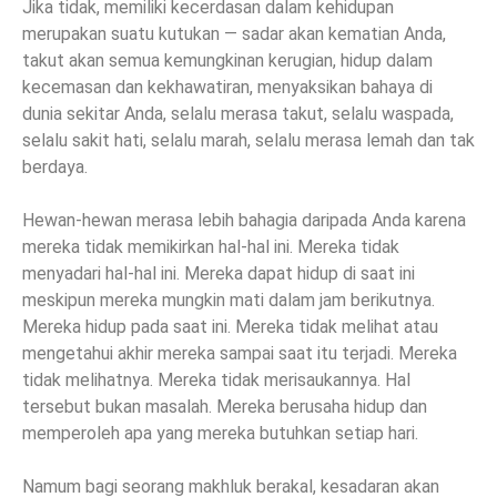
Jika tidak, memiliki kecerdasan dalam kehidupan
merupakan suatu kutukan — sadar akan kematian Anda,
takut akan semua kemungkinan kerugian, hidup dalam
kecemasan dan kekhawatiran, menyaksikan bahaya di
dunia sekitar Anda, selalu merasa takut, selalu waspada,
selalu sakit hati, selalu marah, selalu merasa lemah dan tak
berdaya.
Hewan-hewan merasa lebih bahagia daripada Anda karena
mereka tidak memikirkan hal-hal ini. Mereka tidak
menyadari hal-hal ini. Mereka dapat hidup di saat ini
meskipun mereka mungkin mati dalam jam berikutnya.
Mereka hidup pada saat ini. Mereka tidak melihat atau
mengetahui akhir mereka sampai saat itu terjadi. Mereka
tidak melihatnya. Mereka tidak merisaukannya. Hal
tersebut bukan masalah. Mereka berusaha hidup dan
memperoleh apa yang mereka butuhkan setiap hari.
Namum bagi seorang makhluk berakal, kesadaran akan