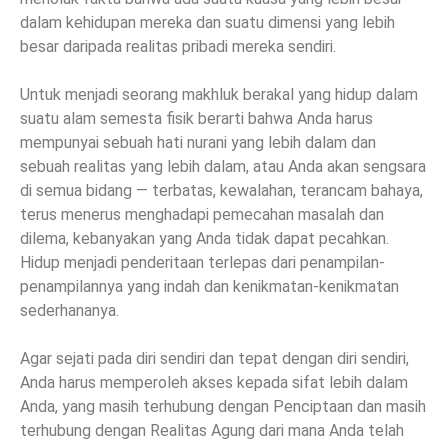
dalam kehidupan mereka dan suatu dimensi yang lebih
besar daripada realitas pribadi mereka sendiri.
Untuk menjadi seorang makhluk berakal yang hidup dalam
suatu alam semesta fisik berarti bahwa Anda harus
mempunyai sebuah hati nurani yang lebih dalam dan
sebuah realitas yang lebih dalam, atau Anda akan sengsara
di semua bidang — terbatas, kewalahan, terancam bahaya,
terus menerus menghadapi pemecahan masalah dan
dilema, kebanyakan yang Anda tidak dapat pecahkan.
Hidup menjadi penderitaan terlepas dari penampilan-
penampilannya yang indah dan kenikmatan-kenikmatan
sederhananya.
Agar sejati pada diri sendiri dan tepat dengan diri sendiri,
Anda harus memperoleh akses kepada sifat lebih dalam
Anda, yang masih terhubung dengan Penciptaan dan masih
terhubung dengan Realitas Agung dari mana Anda telah