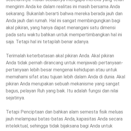
mengirim Anda ke dalam realitas ini masih bersama Anda
sekarang. Bukanlah berarti bahwa mereka berada jauh dan
Anda jauh dari rumah. Hal ini sangat membingungkan bagi
akal pikiran, yang hanya dapat menangani satu dimensi
pada satu waktu bahkan untuk mempertimbangkan hal ini
saja. Tetapi hal ini tetaplah benar adanya.
Terimalah keterbatasan akal pikiran Anda. Akal pikiran
Anda tidak pernah dirancang untuk menjawab pertanyaan-
pertanyaan lebih besar mengenai kehidupan atau untuk
memahami sifat atau tujuan lebih dalam Anda di dunia. Akal
pikiran Anda merupakan sebuah mekanisme yang sangat
bagus, pelayan Ruh yang baik. Itu adalah fungsi dan nilai
sejatinya.
Tetapi Penciptaan dan bahkan alam semesta fisik meluas
jauh melampaui batas-batas Anda, kapasitas Anda secara
intelektual, sehingga tidak bijaksana bagi Anda untuk