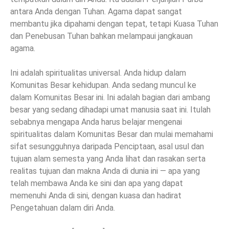
antara Anda dengan Tuhan. Agama dapat sangat
membantu jika dipahami dengan tepat, tetapi Kuasa Tuhan
dan Penebusan Tuhan bahkan melampaui jangkauan
agama.
Ini adalah spiritualitas universal. Anda hidup dalam
Komunitas Besar kehidupan. Anda sedang muncul ke
dalam Komunitas Besar ini. Ini adalah bagian dari ambang
besar yang sedang dihadapi umat manusia saat ini. Itulah
sebabnya mengapa Anda harus belajar mengenai
spiritualitas dalam Komunitas Besar dan mulai memahami
sifat sesungguhnya daripada Penciptaan, asal usul dan
tujuan alam semesta yang Anda lihat dan rasakan serta
realitas tujuan dan makna Anda di dunia ini — apa yang
telah membawa Anda ke sini dan apa yang dapat
memenuhi Anda di sini, dengan kuasa dan hadirat
Pengetahuan dalam diri Anda.