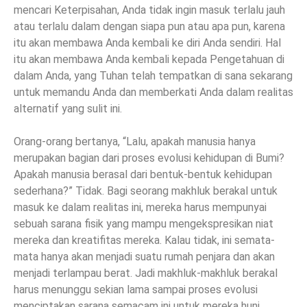
mencari Keterpisahan, Anda tidak ingin masuk terlalu jauh
atau terlalu dalam dengan siapa pun atau apa pun, karena
itu akan membawa Anda kembali ke diri Anda sendiri. Hal
itu akan membawa Anda kembali kepada Pengetahuan di
dalam Anda, yang Tuhan telah tempatkan di sana sekarang
untuk memandu Anda dan memberkati Anda dalam realitas
alternatif yang sulit ini.
Orang-orang bertanya, “Lalu, apakah manusia hanya
merupakan bagian dari proses evolusi kehidupan di Bumi?
Apakah manusia berasal dari bentuk-bentuk kehidupan
sederhana?” Tidak. Bagi seorang makhluk berakal untuk
masuk ke dalam realitas ini, mereka harus mempunyai
sebuah sarana fisik yang mampu mengekspresikan niat
mereka dan kreatifitas mereka. Kalau tidak, ini semata-
mata hanya akan menjadi suatu rumah penjara dan akan
menjadi terlampau berat. Jadi makhluk-makhluk berakal
harus menunggu sekian lama sampai proses evolusi
menciptakan sarana semacam ini untuk mereka huni,