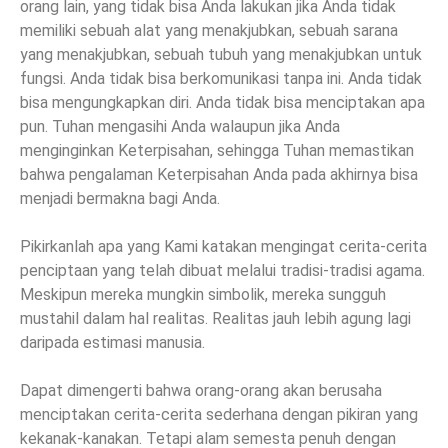
orang lain, yang tidak bisa Anda lakukan jika Anda tidak
memiliki sebuah alat yang menakjubkan, sebuah sarana
yang menakjubkan, sebuah tubuh yang menakjubkan untuk
fungsi. Anda tidak bisa berkomunikasi tanpa ini. Anda tidak
bisa mengungkapkan diri. Anda tidak bisa menciptakan apa
pun. Tuhan mengasihi Anda walaupun jika Anda
menginginkan Keterpisahan, sehingga Tuhan memastikan
bahwa pengalaman Keterpisahan Anda pada akhirnya bisa
menjadi bermakna bagi Anda.
Pikirkanlah apa yang Kami katakan mengingat cerita-cerita
penciptaan yang telah dibuat melalui tradisi-tradisi agama.
Meskipun mereka mungkin simbolik, mereka sungguh
mustahil dalam hal realitas. Realitas jauh lebih agung lagi
daripada estimasi manusia.
Dapat dimengerti bahwa orang-orang akan berusaha
menciptakan cerita-cerita sederhana dengan pikiran yang
kekanak-kanakan. Tetapi alam semesta penuh dengan