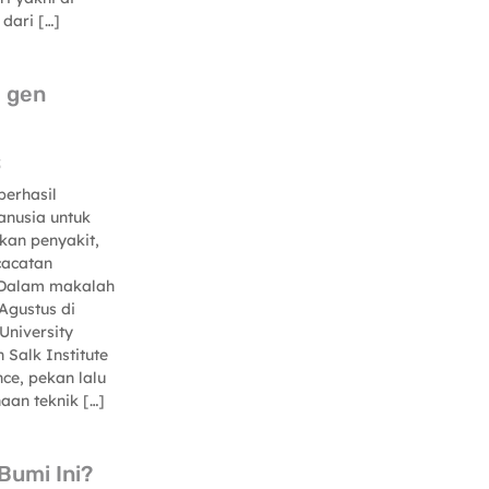
 dari […]
h gen
5
erhasil
nusia untuk
an penyakit,
acatan
.Dalam makalah
Agustus di
University
Salk Institute
nce, pekan lalu
an teknik […]
Bumi Ini?