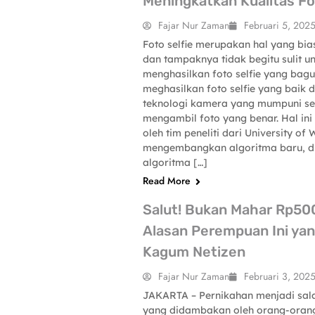
Meningkatkan Kualitas Fo
Fajar Nur Zaman
Februari 5, 202
Foto selfie merupakan hal yang bias
dan tampaknya tidak begitu sulit u
SCIENCE-TECHNOLOGY
menghasilkan foto selfie yang bag
meghasilkan foto selfie yang baik 
teknologi kamera yang mumpuni se
mengambil foto yang benar. Hal ini 
oleh tim peneliti dari University of
mengembangkan algoritma baru, 
algoritma […]
Read More
Salut! Bukan Mahar Rp50
Alasan Perempuan Ini yan
Kagum Netizen
Fajar Nur Zaman
Februari 3, 202
JAKARTA – Pernikahan menjadi sala
yang didambakan oleh orang-orang
SCIENCE-TECHNOLOGY