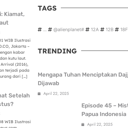
TAGS
i: Kiamat,
aut
...
@alienplanet#
12A
12B
18
5
01 WIB Ilustrasi
.CO, Jakarta –
TRENDING
 dengan kabar
an kutu laut.
MISTERY-KONSPIRACY
Arrival (2016),
n terjadi pada
Mengapa Tuhan Menciptakan Dajja
kurang dari […]
Dijawab
April 22, 2025
at Setelah
stus?
Episode 45 – Mis
Papua Indonesia
5
08 WIB Ilustrasi
April 22, 2025
news.com.