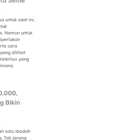
to Selfie
5
a untuk saat ini,
ntuk
us. Namun untuk
diperlukan
rta cara
yang dilihat
 Waterloo yang
dimana
0.000,
g Bikin
5
h satu ibadah
. Tak jarang