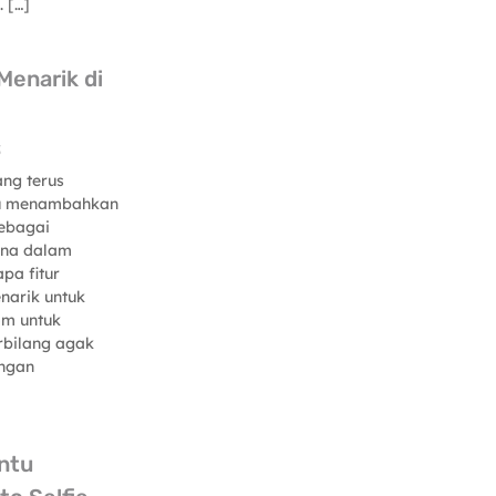
 […]
Menarik di
5
ang terus
lu menambahkan
sebagai
una dalam
apa fitur
narik untuk
om untuk
bilang agak
engan
ntu