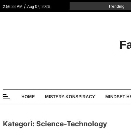
/
Trending
2:56:38 PM
Aug 07, 2026
F
GLOBE DILAKUKAN Setelah Gerhana
Agustus! (A Flat Earth Discussion)
HOME
MISTERY-KONSPIRACY
MINDSET-H
Agustus 25, 2023
Kategori:
Science-Technology