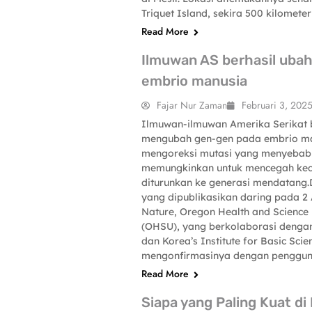
Triquet Island, sekira 500 kilometer
Read More
Ilmuwan AS berhasil uba
embrio manusia
Fajar Nur Zaman
Februari 3, 202
Ilmuwan-ilmuwan Amerika Serikat b
mengubah gen-gen pada embrio ma
SCIENCE-TECHNOLOGY
mengoreksi mutasi yang menyebabk
memungkinkan untuk mencegah kec
diturunkan ke generasi mendatang
yang dipublikasikan daring pada 2 
Nature, Oregon Health and Science 
(OHSU), yang berkolaborasi dengan 
dan Korea’s Institute for Basic Scie
mengonfirmasinya dengan pengguna
Read More
Siapa yang Paling Kuat di 