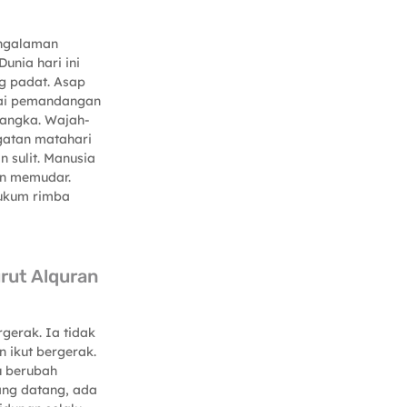
engalaman
unia hari ini
g padat. Asap
ai pemandangan
langka. Wajah-
gatan matahari
 sulit. Manusia
in memudar.
ukum rimba
rut Alquran
erak. Ia tidak
n ikut bergerak.
u berubah
ng datang, ada