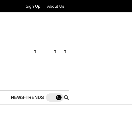
Sign Up
About Us
eterlaluan
Y
NEWS-TRENDS