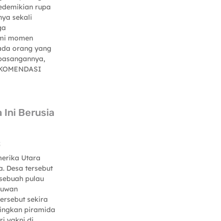
sedemikian rupa
ya sekali
ga
emi momen
 ada orang yang
pasangannya,
REKOMENDASI
 Ini Berusia
5
erika Utara
a. Desa tersebut
 sebuah pulau
muwan
ersebut sekira
dingkan piramida
i yakni di