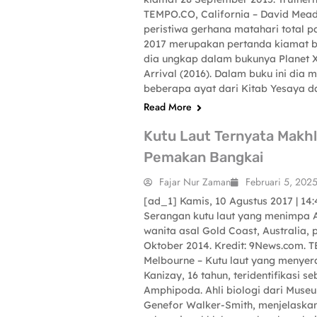
TEMPO.CO, California – David Mea
peristiwa gerhana matahari total p
2017 merupakan pertanda kiamat bum
dia ungkap dalam bukunya Planet X
Arrival (2016). Dalam buku ini dia 
beberapa ayat dari Kitab Yesaya d
Read More
Kutu Laut Ternyata Makh
Pemakan Bangkai
Fajar Nur Zaman
Februari 5, 202
[ad_1] Kamis, 10 Agustus 2017 | 14
Serangan kutu laut yang menimpa A
SCIENCE-TECHNOLOGY
wanita asal Gold Coast, Australia,
Oktober 2014. Kredit: 9News.com. 
Melbourne – Kutu laut yang menye
Kanizay, 16 tahun, teridentifikasi s
Amphipoda. Ahli biologi dari Museu
Genefor Walker-Smith, menjelaskan