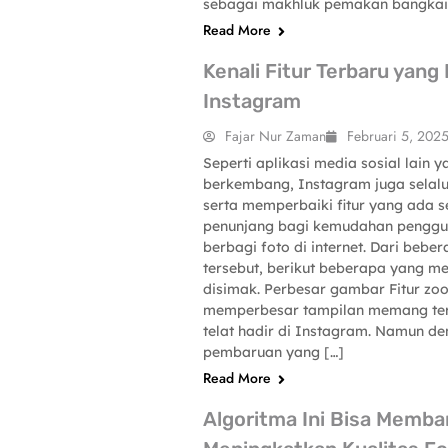
sebagai makhluk pemakan bangkai.
Read More
Kenali Fitur Terbaru yang 
Instagram
Fajar Nur Zaman
Februari 5, 202
Seperti aplikasi media sosial lain y
berkembang, Instagram juga sela
SCIENCE-TECHNOLOGY
serta memperbaiki fitur yang ada 
penunjang bagi kemudahan pengg
berbagi foto di internet. Dari beber
tersebut, berikut beberapa yang me
disimak. Perbesar gambar Fitur zo
memperbesar tampilan memang ter
telat hadir di Instagram. Namun d
pembaruan yang […]
Read More
Algoritma Ini Bisa Memba