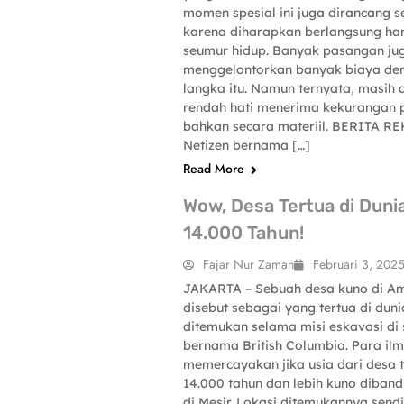
momen spesial ini juga dirancang 
karena diharapkan berlangsung han
seumur hidup. Banyak pasangan ju
menggelontorkan banyak biaya d
langka itu. Namun ternyata, masih
rendah hati menerima kekurangan 
bahkan secara materiil. BERITA 
Netizen bernama […]
Read More
Wow, Desa Tertua di Dunia
14.000 Tahun!
Fajar Nur Zaman
Februari 3, 202
JAKARTA – Sebuah desa kuno di Am
SCIENCE-TECHNOLOGY
disebut sebagai yang tertua di duni
ditemukan selama misi eskavasi di
bernama British Columbia. Para il
memercayakan jika usia dari desa t
14.000 tahun dan lebih kuno diban
di Mesir. Lokasi ditemukannya sendir