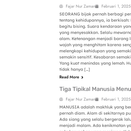
Fajar Nur Zaman
Februari 1, 2025
SEORANG bijak pernah berbagi p
tentang kehidupannya, ia berkisah: D
begitu bising. Suara kendaraan yan
SCIENCE-TECHNOLOGY
yang menyesakkan. Selalu mewarn
alam. Ketenangan menjadi barang 
wajah yang menghitam karena sen
melengkapi kehidupan yang semakin
semakin sensitif. Kesabaran semak
Yang kuat menindas yang lemah. H
tidak hanya […]
Read More
Tiga Tipikal Manusia Menu
Fajar Nur Zaman
Februari 1, 2025
MANUSIA adalah makhluk yang berg
pernah diam. Alam di sekitarnya pu
SCIENCE-TECHNOLOGY
Ada siang yang selalu bergerak lal
menjadi malam. Ada kenikmatan ya