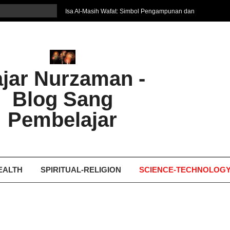
Isa Al-Masih Wafat: Simbol Pengampunan dan
Harapan Baru
7 Cara Efektif Belajar Bahasa Asing
איפה המקום הטוב ביותר לקבל עיסוי אצלי
Ghosting: Menghilang Tanpa Jejak, Tren Toxic
ajar Nurzaman -
yang Bikin Patah Hati
Bukan Seberapa Keras Kita Jatuh, tetapi
Blog Sang
Bagaimana Kita Bangkit Kembali
Dampak Fatherless: Ketika Anak Salah
Pembelajar
Mengartikan Cinta dan Kasih Sayang
 21
Manusia Memang Sangat K
EALTH
SPIRITUAL-RELIGION
SCIENCE-TECHNOLOG
Januari 30, 2025
Bisnis-Produk
Ekonomi-Financial
FajarNotes