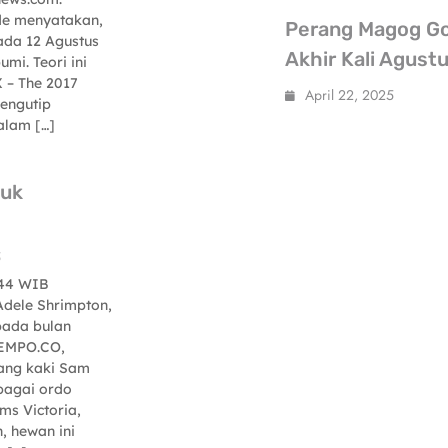
de menyatakan,
Perang Magog Go
ada 12 Agustus
Akhir Kali Agust
i. Teori ini
 – The 2017
April 22, 2025
mengutip
alam […]
luk
5
:44 WIB
dele Shrimpton,
 pada bulan
TEMPO.CO,
rang kaki Sam
ebagai ordo
ms Victoria,
, hewan ini